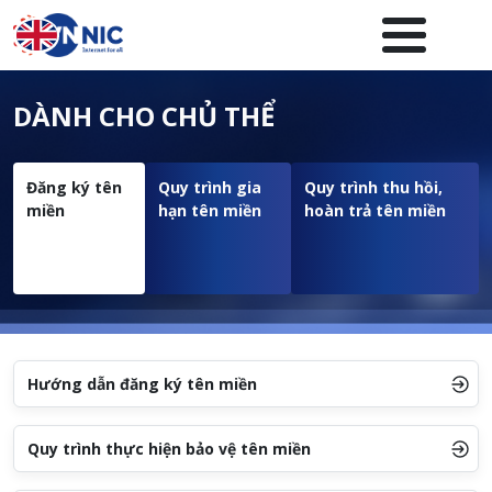
Nhảy đến nội dung
Menuheader của website
DÀNH CHO CHỦ THỂ
Đăng ký tên
Quy trình gia
Quy trình thu hồi,
miền
hạn tên miền
hoàn trả tên miền
Hướng dẫn đăng ký tên miền
Quy trình thực hiện bảo vệ tên miền