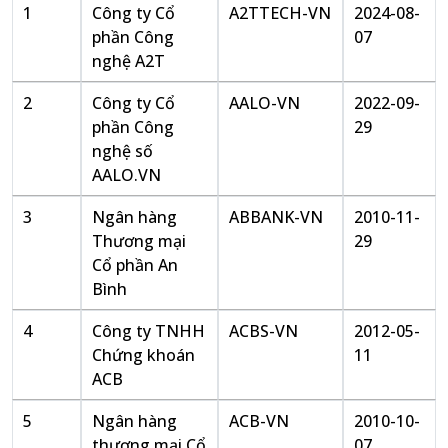
1
Công ty Cổ
A2TTECH-VN
2024-08-
phần Công
07
nghệ A2T
2
Công ty Cổ
AALO-VN
2022-09-
phần Công
29
nghệ số
AALO.VN
3
Ngân hàng
ABBANK-VN
2010-11-
Thương mại
29
Cổ phần An
Bình
4
Công ty TNHH
ACBS-VN
2012-05-
Chứng khoán
11
ACB
5
Ngân hàng
ACB-VN
2010-10-
thương mại Cổ
07