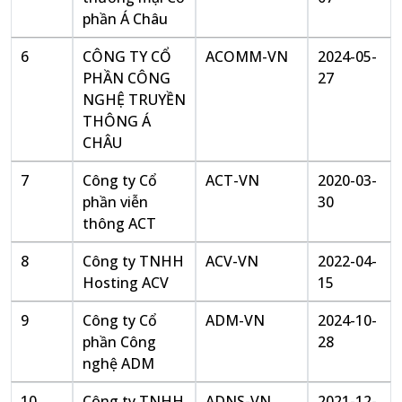
phần Á Châu
6
CÔNG TY CỔ
ACOMM-VN
2024-05-
PHẦN CÔNG
27
NGHỆ TRUYỀN
THÔNG Á
CHÂU
7
Công ty Cổ
ACT-VN
2020-03-
phần viễn
30
thông ACT
8
Công ty TNHH
ACV-VN
2022-04-
Hosting ACV
15
9
Công ty Cổ
ADM-VN
2024-10-
phần Công
28
nghệ ADM
10
Công ty TNHH
ADNS-VN
2021-12-