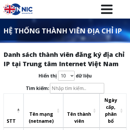
Nhảy đến nội dung
Menuheader của website
HỆ THỐNG THÀNH VIÊN ĐỊA CHỈ IP
Danh sách thành viên đăng ký địa chỉ
IP tại Trung tâm Internet Việt Nam
Hiển thị
dữ liệu
Tìm kiếm:
Ngày
cấp,
Tên mạng
Tên thành
phân
STT
(netname)
viên
bổ