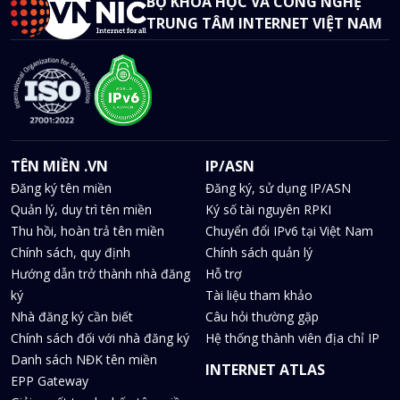
BỘ KHOA HỌC VÀ CÔNG NGHỆ
TRUNG TÂM INTERNET VIỆT NAM
TÊN MIỀN .VN
IP/ASN
Đăng ký tên miền
Đăng ký, sử dụng IP/ASN
Quản lý, duy trì tên miền
Ký số tài nguyên RPKI
Thu hồi, hoàn trả tên miền
Chuyển đổi IPv6 tại Việt Nam
Chính sách, quy định
Chính sách quản lý
Hướng dẫn trở thành nhà đăng
Hỗ trợ
ký
Tài liệu tham khảo
Nhà đăng ký cần biết
Câu hỏi thường gặp
Chính sách đối với nhà đăng ký
Hệ thống thành viên địa chỉ IP
Danh sách NĐK tên miền
INTERNET ATLAS
EPP Gateway