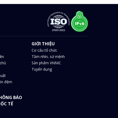
GIỚI THIỆU
Cơ cấu tổ chức
iền
Tầm nhìn, sứ mệnh
chủ
Sản phẩm VNNIC
Tuyển dụng
huật
iền đệm
HÔNG BÁO
UỐC TẾ