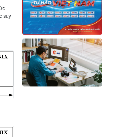
hức
c suy