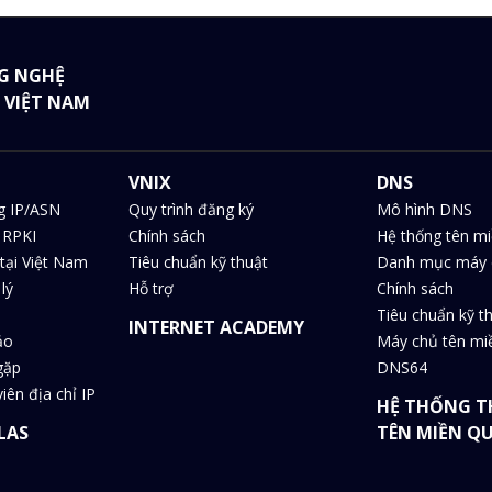
G NGHỆ
 VIỆT NAM
VNIX
DNS
g IP/ASN
Quy trình đăng ký
Mô hình DNS
 RPKI
Chính sách
Hệ thống tên m
tại Việt Nam
Tiêu chuẩn kỹ thuật
Danh mục máy 
lý
Hỗ trợ
Chính sách
Tiêu chuẩn kỹ t
INTERNET ACADEMY
ảo
Máy chủ tên m
gặp
DNS64
iên địa chỉ IP
HỆ THỐNG T
LAS
TÊN MIỀN Q