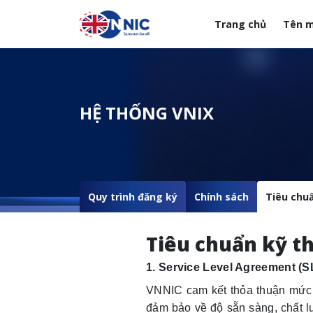
Nhảy đến nội dung
Trang chủ
Tên m
Menuheader của web
HỆ THỐNG VNIX
Quy trình đăng ký
Chính sách
Tiêu chu
Tiêu chuẩn kỹ t
1. Service Level Agreement (S
VNNIC cam kết thỏa thuận mức 
đảm bảo về độ sẵn sàng, chất l