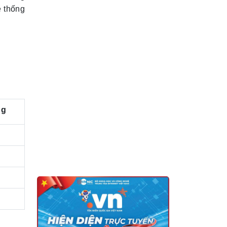
ệ thống
ng