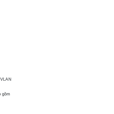
o VLAN
ao gồm
.