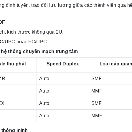
ộng định tuyến, trao đổi lưu lượng giữa các thành viên qua h
ODF
h, kích thước không quá 2U.
 SC/UPC hoặc FC/UPC.
ủa hệ thống chuyển mạch trung tâm
le thu phát
Speed Duplex
Loại cáp qua
 ZR
Auto
SMF
Auto
MMF
ZX
Auto
SMF
Auto
MMF
g thông minh