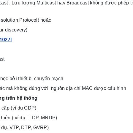
cast , Lưu lượng Multicast hay Broadcast không được phép t
olution Protocol) hoặc
ur discovery)
1027]
st
học bởi thiết bị chuyển mạch
khác mà không đúng với nguồn địa chỉ MAC được cấu hình
ng trên hệ thống
 cấp (ví dụ CDP)
t hiện ( ví dụ LLDP, MNDP)
í dụ. VTP, DTP, GVRP)