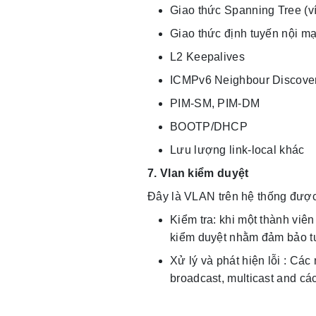
Giao thức Spanning Tree (
Giao thức định tuyến nội mạ
L2 Keepalives
ICMPv6 Neighbour Discover
PIM-SM, PIM-DM
BOOTP/DHCP
Lưu lượng link-local khác
7. Vlan kiểm duyệt
Đây là VLAN trên hệ thống đượ
Kiểm tra: khi một thành vi
kiểm duyệt nhằm đảm bảo tu
Xử lý và phát hiện lỗi : Các
broadcast, multicast and cá