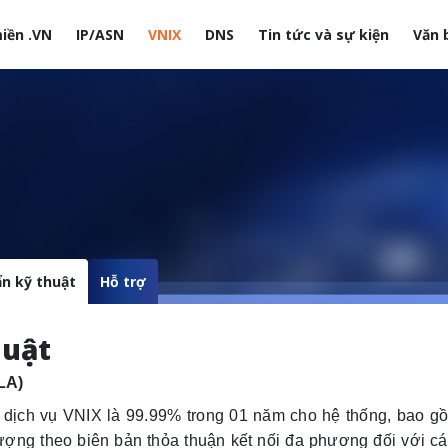
iền .VN
IP/ASN
VNIX
DNS
Tin tức và sự kiện
Văn 
site
ẩn kỹ thuật
Hỗ trợ
huật
LA)
dịch vụ VNIX là 99.99% trong 01 năm cho hệ thống, bao g
ượng theo biên bản thỏa thuận kết nối đa phương đối với c