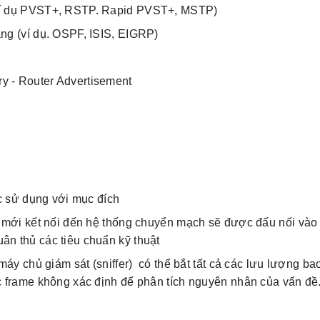
ví dụ PVST+, RSTP. Rapid PVST+, MSTP)
ng (ví dụ. OSPF, ISIS, EIGRP)
y - Router Advertisement
c sử dụng với mục đích
ên mới kết nối đến hệ thống chuyển mạch sẽ được đấu nối và
ân thủ các tiêu chuẩn kỹ thuật
 máy chủ giám sát (sniffer) có thể bắt tất cả các lưu lượng b
c frame không xác định để phân tích nguyên nhân của vấn đề