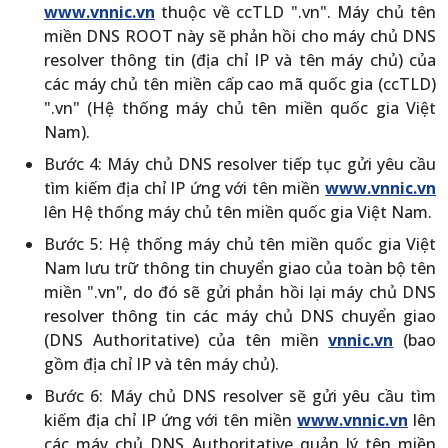
www.vnnic.vn
thuộc về ccTLD ".vn". Máy chủ tên
miền DNS ROOT này sẽ phản hồi cho máy chủ DNS
resolver thông tin (địa chỉ IP và tên máy chủ) của
các máy chủ tên miền cấp cao mã quốc gia (ccTLD)
".vn" (Hệ thống máy chủ tên miền quốc gia Việt
Nam).
Bước 4: Máy chủ DNS resolver tiếp tục gửi yêu cầu
tìm kiếm địa chỉ IP ứng với tên miền
www.vnnic.vn
lên Hệ thống máy chủ tên miền quốc gia Việt Nam.
Bước 5: Hệ thống máy chủ tên miền quốc gia Việt
Nam lưu trữ thông tin chuyển giao của toàn bộ tên
miền ".vn", do đó sẽ gửi phản hồi lại máy chủ DNS
resolver thông tin các máy chủ DNS chuyển giao
(DNS Authoritative) của tên miền
vnnic.vn
(bao
gồm địa chỉ IP và tên máy chủ).
Bước 6: Máy chủ DNS resolver sẽ gửi yêu cầu tìm
kiếm địa chỉ IP ứng với tên miền
www.vnnic.vn
lên
các máy chủ DNS Authoritative quản lý tên miền