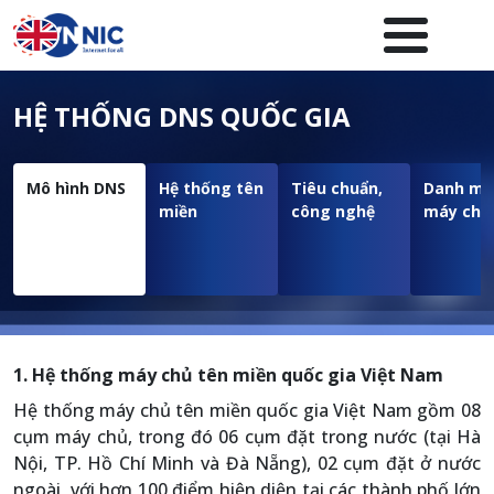
Nhảy đến nội dung
Menuheader của website
HỆ THỐNG DNS QUỐC GIA
Mô hình DNS
Hệ thống tên
Tiêu chuẩn,
Danh mụ
miền
công nghệ
máy chủ
1. Hệ thống máy chủ tên miền quốc gia Việt Nam
Hệ thống máy chủ tên miền quốc gia Việt Nam gồm 08
cụm máy chủ, trong đó 06 cụm đặt trong nước (tại Hà
Nội, TP. Hồ Chí Minh và Đà Nẵng), 02 cụm đặt ở nước
ngoài, với hơn 100 điểm hiện diện tại các thành phố lớn