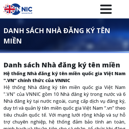
Nhảy đến nội dung
Menuheader của website
DANH SÁCH NHÀ ĐĂNG KÝ TÊN
MIỀN
Danh sách Nhà đăng ký tên miền
Hệ thống Nhà đăng ký tên miền quốc gia Việt Nam
".VN" chính thức của VNNIC
Hệ thống Nhà đăng ký tên miền quốc gia Việt Nam
".VN" của VNNIC gồm 10 Nhà đăng ký trong nước và 6
Nhà đăng ký tại nước ngoài, cung cấp dịch vụ đăng ký,
duy trì và quản lý tên miền quốc gia Việt Nam “.vn” theo
tiêu chuẩn quốc tế. Với mạng lưới rộng khắp và sự hỗ
trợ chuyên nghiệp, hệ thống đảm bảo tính an toàn,
minh bạch và thuận tiện cho cá nhân, tổ chức khi đăng