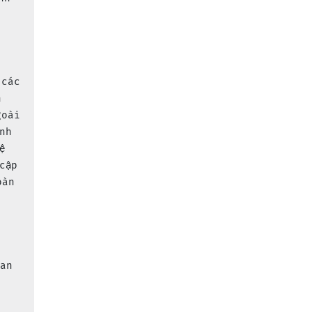
 các 
n 
goài 
nh 
ệ 
cập 
oàn 
 an 