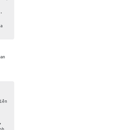
 
.

 
ia 
uan 
iền 
t 
 
, 
nh 