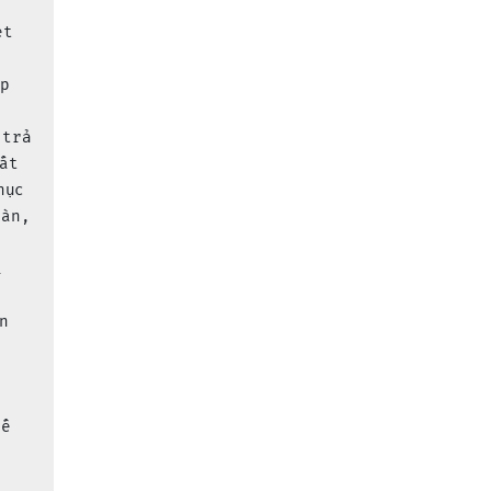
et 
 
ập 
 trả 
ất 
hục 
oàn, 
i 
 
n 
tế 