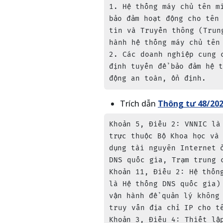
1. Hệ thống máy chủ tên m
bảo đảm hoạt động cho tên
tin và Truyền thông (Trun
hành hệ thống máy chủ tên 
2. Các doanh nghiệp cung 
định tuyến để bảo đảm hệ 
động an toàn, ổn định.
Trích dẫn
Thông tư 48/20
Khoản 5, Điều 2: VNNIC là
trực thuộc Bộ Khoa học và
dụng tài nguyên Internet 
DNS quốc gia, Trạm trung 
Khoản 11, Điều 2: Hệ thốn
là Hệ thống DNS quốc gia)
vận hành để quản lý không
truy vấn địa chỉ IP cho tê
Khoản 3, Điều 4: Thiết lậ