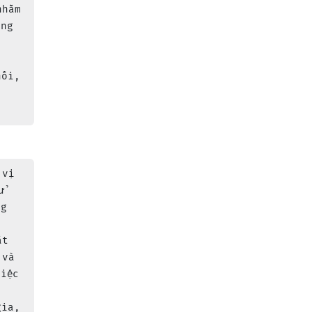
nhằm 
ông 
 
nối, 
 
 vị 
ử 
ng 
ắt 
 và 
việc 
gia, 