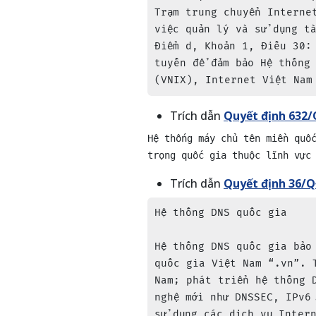
Trạm trung chuyển Interne
việc quản lý và sử dụng tà
Điểm d, Khoản 1, Điều 30:
tuyến để đảm bảo Hệ thống
(VNIX), Internet Việt Nam
Trích dẫn
Quyết định 632
Hệ thống máy chủ tên miền quố
trọng quốc gia thuộc lĩnh vực
Trích dẫn
Quyết định 36/
Hệ thống DNS quốc gia

Hệ thống DNS quốc gia bảo
quốc gia Việt Nam “.vn”. 
Nam; phát triển hệ thống 
nghệ mới như DNSSEC, IPv6
sử dụng các dịch vụ Inter