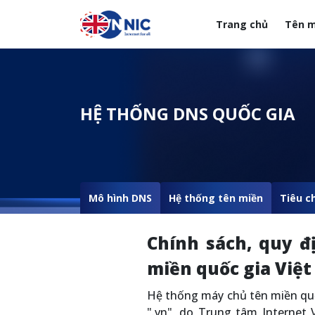
Nhảy đến nội dung
Trang chủ
Tên m
Menuheader của web
HỆ THỐNG DNS QUỐC GIA
Mô hình DNS
Hệ thống tên miền
Tiêu c
Chính sách, quy 
miền quốc gia Việ
Hệ thống máy chủ tên miền qu
".vn", do Trung tâm Internet 