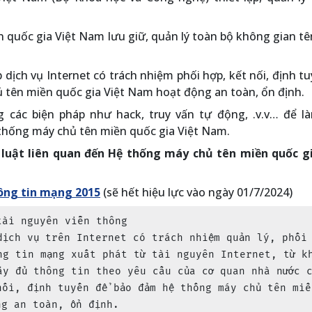
 quốc gia Việt Nam lưu giữ, quản lý toàn bộ không gian t
dịch vụ Internet có trách nhiệm phối hợp, kết nối, định t
tên miền quốc gia Việt Nam hoạt động an toàn, ổn định.
các biện pháp như hack, truy vấn tự động, .v.v… để l
 thống máy chủ tên miền quốc gia Việt Nam.
luật liên quan đến Hệ thống máy chủ tên miền quốc gi
ông tin mạng 2015
(sẽ hết hiệu lực vào ngày 01/7/2024)
ài nguyên viễn thông

dịch vụ trên Internet có trách nhiệm quản lý, phối
ng tin mạng xuất phát từ tài nguyên Internet, từ k
ầy đủ thông tin theo yêu cầu của cơ quan nhà nước 
nối, định tuyến để bảo đảm hệ thống máy chủ tên miề
g an toàn, ổn định.
