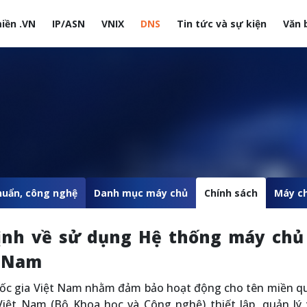
iền .VN
IP/ASN
VNIX
DNS
Tin tức và sự kiện
Văn 
site
huẩn, công nghệ
Danh mục máy chủ
Chính sách
Máy c
định về sử dụng Hệ thống máy chủ
t Nam
ốc gia Việt Nam nhằm đảm bảo hoạt động cho tên miền qu
Việt Nam (Bộ Khoa học và Công nghệ) thiết lập, quản lý 