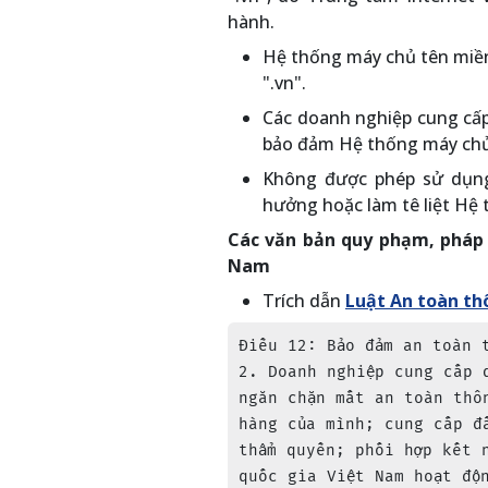
hành.
Hệ thống máy chủ tên miền
".vn".
Các doanh nghiệp cung cấp 
bảo đảm Hệ thống máy chủ 
Không được phép sử dụng 
hưởng hoặc làm tê liệt Hệ
Các văn bản quy phạm, pháp 
Nam
Trích dẫn
Luật An toàn th
Điều 12: Bảo đảm an toàn t
2. Doanh nghiệp cung cấp 
ngăn chặn mất an toàn thô
hàng của mình; cung cấp đ
thẩm quyền; phối hợp kết 
quốc gia Việt Nam hoạt độn