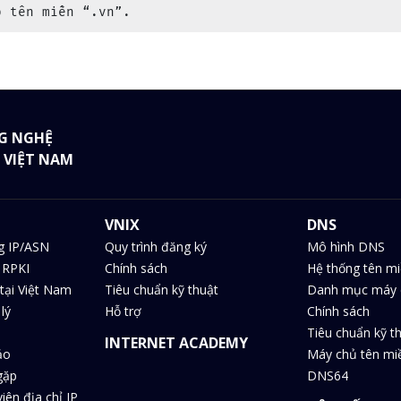
p tên miền “.vn”.
G NGHỆ
 VIỆT NAM
VNIX
DNS
g IP/ASN
Quy trình đăng ký
Mô hình DNS
 RPKI
Chính sách
Hệ thống tên m
tại Việt Nam
Tiêu chuẩn kỹ thuật
Danh mục máy 
lý
Hỗ trợ
Chính sách
Tiêu chuẩn kỹ t
INTERNET ACADEMY
ảo
Máy chủ tên m
gặp
DNS64
iên địa chỉ IP