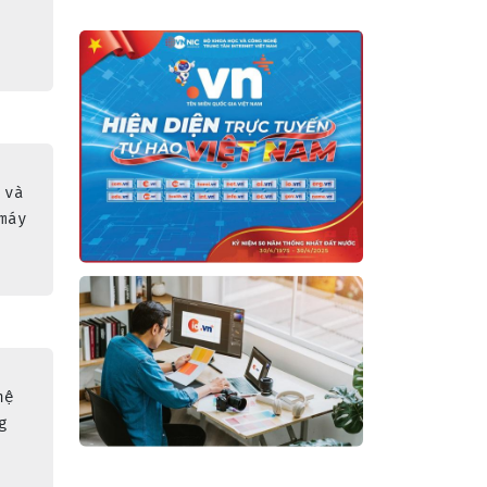
 
 và 
máy 
 
a 
hệ 
g 