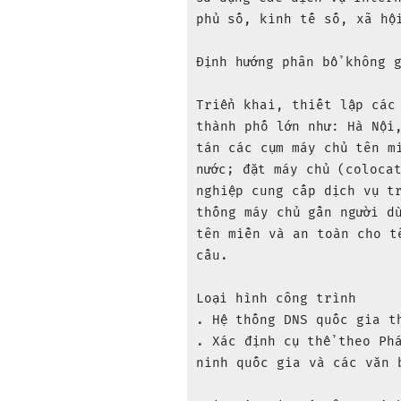
phủ số, kinh tế số, xã hội
Định hướng phân bổ không g
Triển khai, thiết lập các
thành phố lớn như: Hà Nội
tán các cụm máy chủ tên m
nước; đặt máy chủ (coloca
nghiệp cung cấp dịch vụ t
thống máy chủ gần người d
tên miền và an toàn cho t
cầu.

Loại hình công trình

. Hệ thống DNS quốc gia th
. Xác định cụ thể theo Ph
ninh quốc gia và các văn b