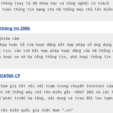
 thông (nay là Bộ Khoa học và Công nghệ) có trách 
n toàn thông tin mạng cho hệ thống máy chủ tên miền
thông tin 2006:
hiêm cấm

pháp hoặc hỗ trợ hoạt động bất hợp pháp về ứng dụng
g tin; cản trở bất hợp pháp hoạt động của hệ thống 
á hoại cơ sở hạ tầng thông tin, phá hoại thông tin
2024/NĐ-CP
Tham gia kết nối với trạm trung chuyển Internet củ
ối hệ thống máy chủ tên miền gốc -ROOT DNS và các 
ể phát triển hạ tầng, nội dung và trao đổi lưu lượn
tên miền quốc gia Việt Nam ".vn"
