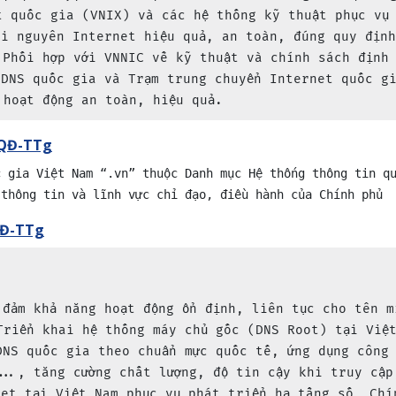
t quốc gia (VNIX) và các hệ thống kỹ thuật phục vụ
i nguyên Internet hiệu quả, an toàn, đúng quy định
 Phối hợp với VNNIC về kỹ thuật và chính sách định
 DNS quốc gia và Trạm trung chuyển Internet quốc g
 hoạt động an toàn, hiệu quả.
/QĐ-TTg
c gia Việt Nam “.vn” thuộc Danh mục Hệ thống thông tin q
 thông tin và lĩnh vực chỉ đạo, điều hành của Chính phủ
QĐ-TTg
 đảm khả năng hoạt động ổn định, liên tục cho tên m
Triển khai hệ thống máy chủ gốc (DNS Root) tại Việ
DNS quốc gia theo chuẩn mực quốc tế, ứng dụng công
..., tăng cường chất lượng, độ tin cậy khi truy cập
net tại Việt Nam phục vụ phát triển hạ tầng số, Chí