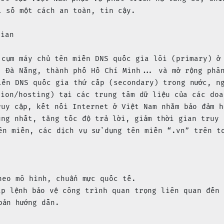
 số một cách an toàn, tin cậy.

ian

 cụm máy chủ tên miền DNS quốc gia lõi (primary) ở
, Đà Nẵng, thành phố Hồ Chí Minh... và mở rộng phâ
iền DNS quốc gia thứ cấp (secondary) trong nước, n
tion/hosting) tại các trung tâm dữ liệu của các doa
ruy cập, kết nối Internet ở Việt Nam nhằm bảo đảm h
ùng nhất, tăng tốc độ trả lời, giảm thời gian truy 
ên miền, các dịch vụ sử dụng tên miền “.vn” trên t
eo mô hình, chuẩn mực quốc tế.

áp lệnh bảo vệ công trình quan trọng liên quan đến
ản hướng dẫn.
