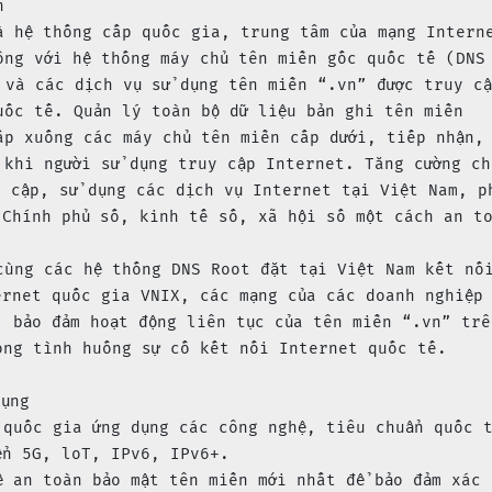


à hệ thống cấp quốc gia, trung tâm của mạng Intern
ông với hệ thống máy chủ tên miền gốc quốc tế (DNS
 và các dịch vụ sử dụng tên miền “.vn” được truy c
uốc tế. Quản lý toàn bộ dữ liệu bản ghi tên miền 
ấp xuống các máy chủ tên miền cấp dưới, tiếp nhận,
 khi người sử dụng truy cập Internet. Tăng cường ch
y cập, sử dụng các dịch vụ Internet tại Việt Nam, p
 Chính phủ số, kinh tế số, xã hội số một cách an t
cùng các hệ thống DNS Root đặt tại Việt Nam kết nố
ernet quốc gia VNIX, các mạng của các doanh nghiệp
, bảo đảm hoạt động liên tục của tên miền “.vn” trê
ong tình huống sự cố kết nối Internet quốc tế.

ụng

 quốc gia ứng dụng các công nghệ, tiêu chuẩn quốc 
n 5G, loT, IPv6, IPv6+.

ệ an toàn bảo mật tên miền mới nhất để bảo đảm xác 