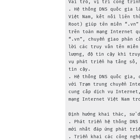
Vai trò, vị trí công trình
. Hệ thống DNS quốc gia l
Việt Nam, kết nối liên th
Root) giúp tên miền “.vn”
trên toàn mạng Internet q
“.vn”, chuyển giao phân c
lời các truy vấn tên miền
lượng, độ tin cậy khi tru
vụ phát triển hạ tầng số,
tin cậy.

. Hệ thống DNS quốc gia, 
với Trạm trung chuyển Int
cung cấp dịch vụ Internet
mạng Internet Việt Nam tr
Định hướng khai thác, sử d
. Phát triển hệ thống DNS
mới nhất đáp ứng phát triể
. Triển khai các công ngh