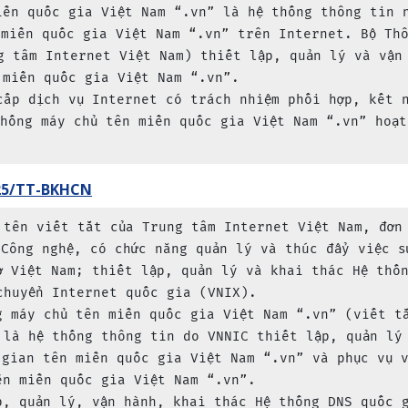
iền quốc gia Việt Nam “.vn” là hệ thống thông tin 
 miền quốc gia Việt Nam “.vn” trên Internet. Bộ Th
g tâm Internet Việt Nam) thiết lập, quản lý và vận
miền quốc gia Việt Nam “.vn”.

cấp dịch vụ Internet có trách nhiệm phối hợp, kết 
thống máy chủ tên miền quốc gia Việt Nam “.vn” hoạt
25/TT-BKHCN
 tên viết tắt của Trung tâm Internet Việt Nam, đơn
 Công nghệ, có chức năng quản lý và thúc đẩy việc s
ở Việt Nam; thiết lập, quản lý và khai thác Hệ thố
chuyển Internet quốc gia (VNIX).

g máy chủ tên miền quốc gia Việt Nam “.vn” (viết t
 là hệ thống thông tin do VNNIC thiết lập, quản lý
 gian tên miền quốc gia Việt Nam “.vn” và phục vụ 
n miền quốc gia Việt Nam “.vn”.

p, quản lý, vận hành, khai thác Hệ thống DNS quốc 