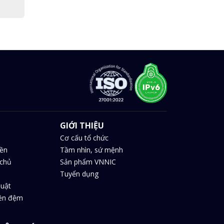
GIỚI THIỆU
Cơ cấu tổ chức
iền
Tầm nhìn, sứ mệnh
chủ
Sản phẩm VNNIC
Tuyển dụng
huật
iền đệm