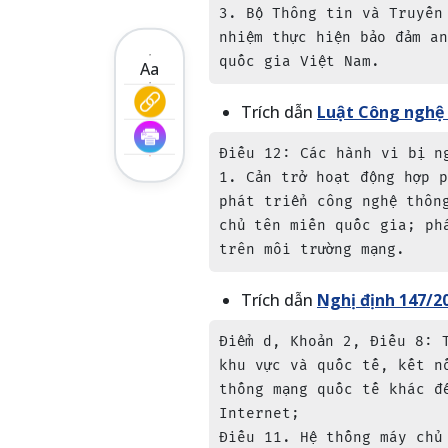
3. Bộ Thông tin và Truyền
nhiệm thực hiện bảo đảm a
quốc gia Việt Nam.
Aa
Trích dẫn
Luật Công nghệ 
Điều 12: Các hành vi bị ng
1. Cản trở hoạt động hợp 
phát triển công nghệ thôn
chủ tên miền quốc gia; ph
trên môi trường mạng.
Trích dẫn
Nghị định 147/
Điểm d, Khoản 2, Điều 8: 
khu vực và quốc tế, kết n
thống mạng quốc tế khác đ
Internet;

Điều 11. Hệ thống máy chủ 