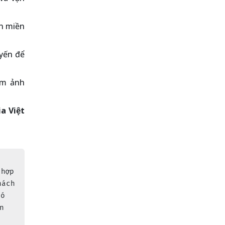
ên miền
uyến để
àm ảnh
a Việt
 hợp 
hách 
có 
n 