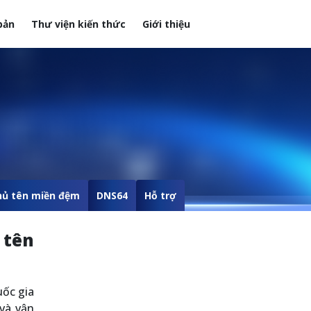
bản
Thư viện kiến thức
Giới thiệu
hủ tên miền đệm
DNS64
Hỗ trợ
 tên
ốc gia
và vận