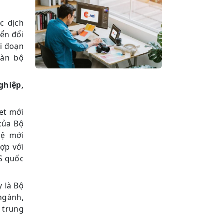
c dịch
yển đổi
i đoạn
oàn bộ
ghiệp,
net mới
của Bộ
hệ mới
ợp với
S quốc
 là Bộ
ngành,
 trung