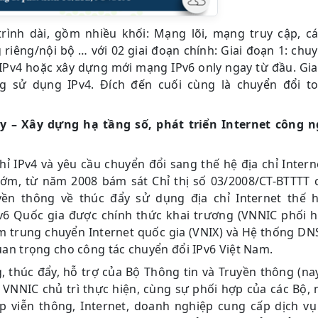
rình dài, gồm nhiều khối: Mạng lõi, mạng truy cập, cá
 riêng/nội bộ … với 02 giai đoạn chính: Giai đoạn 1: chu
/IPv4 hoặc xây dựng mới mạng IPv6 only ngay từ đầu. Gia
ng sử dụng IPv4. Đích đến cuối cùng là chuyển đổi t
ly – Xây dựng hạ tầng số, phát triển Internet công n
hỉ IPv4 và yêu cầu chuyển đổi sang thế hệ địa chỉ Inter
 sớm, từ năm 2008 bám sát Chỉ thị số 03/2008/CT-BTTTT 
yền thông về thúc đẩy sử dụng địa chỉ Internet thế 
v6 Quốc gia được chính thức khai trương (VNNIC phối h
ạm trung chuyển Internet quốc gia (VNIX) và Hệ thống DN
quan trọng cho công tác chuyển đổi IPv6 Việt Nam.
 thúc đẩy, hỗ trợ của Bộ Thông tin và Truyền thông (nay
 VNNIC chủ trì thực hiện, cùng sự phối hợp của các Bộ, 
p viễn thông, Internet, doanh nghiệp cung cấp dịch vụ