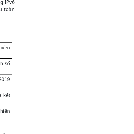
ng IPv6
u toàn
ruyền
nh số
2019
a kết
 hiện