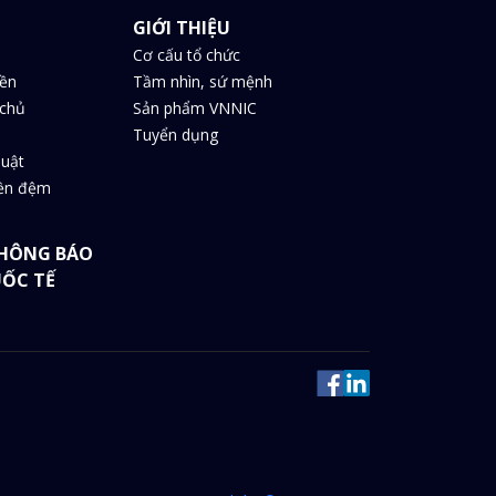
GIỚI THIỆU
Cơ cấu tổ chức
iền
Tầm nhìn, sứ mệnh
chủ
Sản phẩm VNNIC
Tuyển dụng
huật
iền đệm
HÔNG BÁO
UỐC TẾ