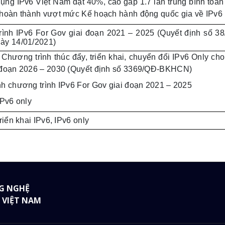
dụng IPv6 Việt Nam đạt 40%, cao gấp 1.7 lần trung bình toàn
hoàn thành vượt mức Kế hoạch hành động quốc gia về IPv6
ình IPv6 For Gov giai đoạn 2021 – 2025 (Quyết định số 3
ày 14/01/2021)
Chương trình thúc đẩy, triển khai, chuyển đổi IPv6 Only cho
 đoạn 2026 – 2030 (Quyết định số 3369/QĐ-BKHCN)
h chương trình IPv6 For Gov giai đoạn 2021 – 2025
IPv6 only
riển khai IPv6, IPv6 only
G NGHỆ
 VIỆT NAM