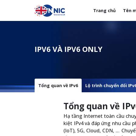
Nhảy đến nội dung
Trang chủ
Tên m
Menuheader của web
IPV6 VÀ IPV6 ONLY
Tổng quan về IPv6
Lộ trình chuyển đổi IPv
Tổng quan về IPv
Hạ tầng Internet toàn cầu chuy
kiệt IPv4 và đáp ứng nhu cầu ph
(IoT), 5G, Cloud, CDN, … Chuyể