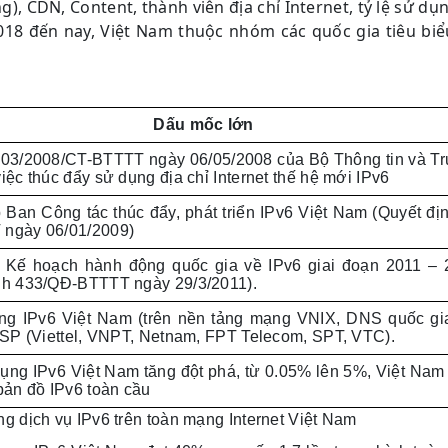
g), CDN, Content, thành viên địa chỉ Internet, tỷ lệ sử dụ
2018 đến nay, Việt Nam thuộc nhóm các quốc gia tiêu biể
Dấu mốc lớn
ố 03/2008/CT-BTTTT ngày 06/05/2008 của Bộ Thông tin và T
iệc thúc đẩy sử dụng địa chỉ Internet thế hệ mới IPv6
 Ban Công tác thúc đẩy, phát triển IPv6 Việt Nam (Quyết đị
 ngày 06/01/2009)
 Kế hoạch hành động quốc gia về IPv6 giai đoạn 2011 – 
nh 433/QĐ-BTTTT ngày 29/3/2011).
ng IPv6 Việt Nam (trên nền tảng mạng VNIX, DNS quốc gi
 ISP (Viettel, VNPT, Netnam, FPT Telecom, SPT, VTC).
dụng IPv6 Việt Nam tăng đột phá, từ 0.05% lên 5%, Việt Nam
 bản đồ IPv6 toàn cầu
ng dịch vụ IPv6 trên toàn mạng Internet Việt Nam