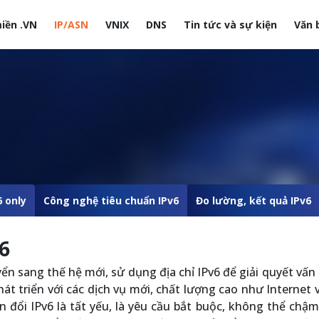
iền .VN
IP/ASN
VNIX
DNS
Tin tức và sự kiện
Văn 
site
6 only
Công nghệ tiêu chuẩn IPv6
Đo lường, kết quả IPv6
6
ển sang thế hệ mới, sử dụng địa chỉ IPv6 để giải quyết vấn
át triển với các dịch vụ mới, chất lượng cao như Internet 
n đổi IPv6 là tất yếu, là yêu cầu bắt buộc, không thể chậm