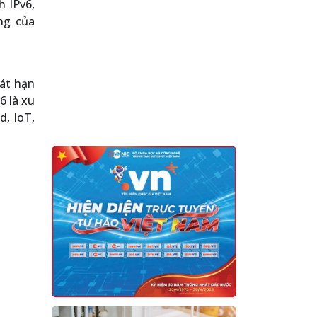
h IPv6,
ng của
hát hạn
6 là xu
d, IoT,