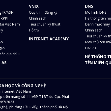
VNIX
DNS
g IP/ASN
Quy trình đăng ký
Mô hình DNS
 RPKI
Chính sách
Hệ thống tên m
tại Việt Nam
Tiêu chuẩn kỹ thuật
Danh mục máy 
lý
Hỗ trợ
Chính sách
Tiêu chuẩn kỹ t
INTERNET ACADEMY
ảo
Máy chủ tên m
gặp
DNS64
iên địa chỉ IP
HỆ THỐNG T
LAS
TÊN MIỀN Q
HOA HỌC VÀ CÔNG NGHỆ
 Internet Việt Nam
 hợp trên mạng số 111/GP-TTĐT do Cục Phát
14/7/2023
ghệ, phường Cầu Giấy, Thành phố Hà Nội