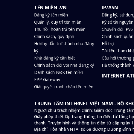
TÊN MIỀN .VN
IP/ASN
Đăng ký tên miền
Đăng ký, sử dụn
Quản lý, duy trì tên miền
Ký số tài nguyên
Thu hồi, hoàn trả tên miền
Chuyển đổi IPv6 
Chính sách, quy định
Chính sách quản 
Hướng dẫn trở thành nhà đăng
Hỗ trợ
ký
Tài liệu tham kh
Nhà đăng ký cần biết
Câu hỏi thường 
Chính sách đối với nhà đăng ký
Hệ thống thành v
Danh sách NĐK tên miền
INTERNET AT
EPP Gateway
Giải quyết tranh chấp tên miền
TRUNG TÂM INTERNET VIỆT NAM - BỘ K
Người chịu trách nhiệm chính: Giám đốc Trung tâm
Giấy phép thiết lập trang thông tin điện tử tổng
thanh, Truyền hình và thông tin điện tử cấp ngày 
Địa chỉ:
Tòa nhà VNTA, số 68 đường Dương Đình N