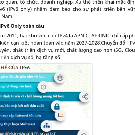
cơ quan, tổ chức, doanh nghiệp. Xu thế triển khai mặc địn
Pv6 (IPv6 only) nhằm đảm bảo cho sự phát triển bền vữ
t Nam.
 IPv6 Only toàn cầu
ăm 2011, hai khu vực còn IPv4 là APNIC, AFRINIC chỉ cấp p
 kiến cạn kiệt hoàn toàn vào năm 2027-2028.Chuyển đổi IPv
yên, phát triển dịch vụ mới, chất lượng cao hơn (5G, Clou
riển dịch vụ số, hạ tầng số.