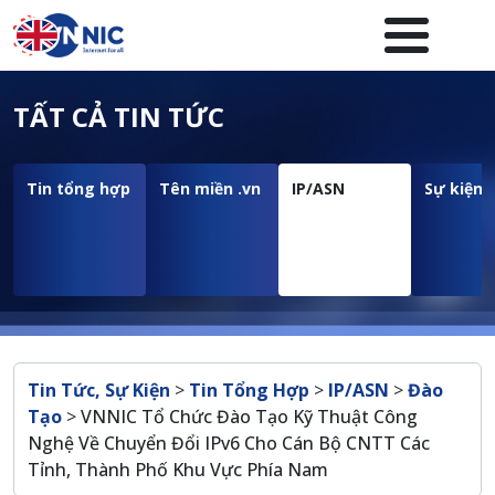
Nhảy đến nội dung
Menuheader của website
TẤT CẢ TIN TỨC
Tin tổng hợp
Tên miền .vn
IP/ASN
Sự kiện
Breadcrumb
Tin Tức, Sự Kiện
>
Tin Tổng Hợp
>
IP/ASN
>
Đào
Tạo
>
VNNIC Tổ Chức Đào Tạo Kỹ Thuật Công
Nghệ Về Chuyển Đổi IPv6 Cho Cán Bộ CNTT Các
Tỉnh, Thành Phố Khu Vực Phía Nam