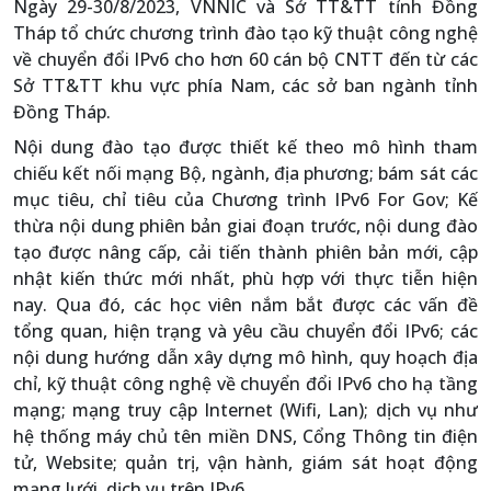
Ngày 29-30/8/2023, VNNIC và Sở TT&TT tỉnh Đồng
Tháp tổ chức chương trình đào tạo kỹ thuật công nghệ
về chuyển đổi IPv6 cho hơn 60 cán bộ CNTT đến từ các
Sở TT&TT khu vực phía Nam, các sở ban ngành tỉnh
Đồng Tháp.
Nội dung đào tạo được thiết kế theo mô hình tham
chiếu kết nối mạng Bộ, ngành, địa phương; bám sát các
mục tiêu, chỉ tiêu của Chương trình IPv6 For Gov; Kế
thừa nội dung phiên bản giai đoạn trước, nội dung đào
tạo được nâng cấp, cải tiến thành phiên bản mới, cập
nhật kiến thức mới nhất, phù hợp với thực tiễn hiện
nay. Qua đó, các học viên nắm bắt được các vấn đề
tổng quan, hiện trạng và yêu cầu chuyển đổi IPv6; các
nội dung hướng dẫn xây dựng mô hình, quy hoạch địa
chỉ, kỹ thuật công nghệ về chuyển đổi IPv6 cho hạ tầng
mạng; mạng truy cập Internet (Wifi, Lan); dịch vụ như
hệ thống máy chủ tên miền DNS, Cổng Thông tin điện
tử, Website; quản trị, vận hành, giám sát hoạt động
mạng lưới, dịch vụ trên IPv6…