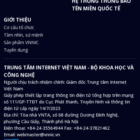
HỆ THỐNG THÔNG BÁO
TÊN MIỀN QUỐC TẾ
GIỚI THIỆU
Cơ cấu tổ chức
Tầm nhìn, sứ mệnh
Sản phẩm VNNIC
Tuyển dụng
TRUNG TÂM INTERNET VIỆT NAM - BỘ KHOA HỌC VÀ
CÔNG NGHỆ
Người chịu trách nhiệm chính: Giám đốc Trung tâm Internet
Việt Nam
Giấy phép thiết lập trang thông tin điện tử tổng hợp trên mạng
số 111/GP-TTĐT do Cục Phát thanh, Truyền hình và thông tin
điện tử cấp ngày 14/7/2023
Địa chỉ:
Tòa nhà VNTA, số 68 đường Dương Đình Nghệ,
phường Cầu Giấy, Thành phố Hà Nội
Điện thoại:
+84-24-35564944
Fax:
+84-24-37821462
Email:
webmaster@vnnic.vn