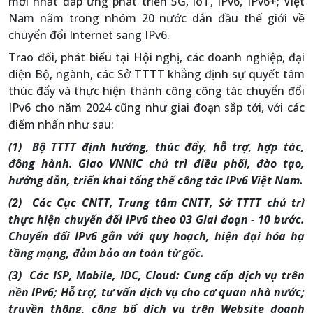
mới nhất đáp ứng phát triển 5G, loT, IPv6, IPv6+; Việt
Nam nằm trong nhóm 20 nước dẫn đầu thế giới về
chuyển đổi Internet sang IPv6.
Trao đổi, phát biểu tại Hội nghị, các doanh nghiệp, đại
diện Bộ, ngành, các Sở TTTT khẳng định sự quyết tâm
thúc đẩy và thực hiện thành công công tác chuyển đổi
IPv6 cho năm 2024 cũng như giai đoạn sắp tới, với các
điểm nhấn như sau:
(1) Bộ TTTT định hướng, thúc đẩy, hỗ trợ, hợp tác,
đồng hành. Giao VNNIC chủ trì điều phối, đào tạo,
hướng dẫn, triển khai tổng thể công tác IPv6 Việt Nam.
(2) Các Cục CNTT, Trung tâm CNTT, Sở TTTT chủ trì
thực hiện chuyển đổi IPv6 theo 03 Giai đoạn - 10 bước.
Chuyển đổi IPv6 gắn với quy hoạch, hiện đại hóa hạ
tầng mạng, đảm bảo an toàn từ gốc.
(3) Các ISP, Mobile, IDC, Cloud: Cung cấp dịch vụ trên
nền IPv6; Hỗ trợ, tư vấn dịch vụ cho cơ quan nhà nước;
truyền thông, công bố dịch vụ trên Website doanh