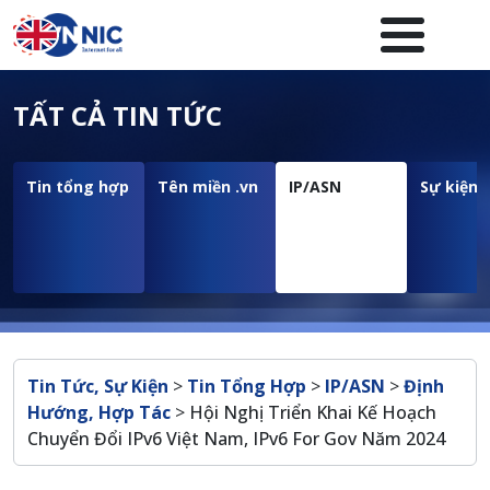
Nhảy đến nội dung
Menuheader của website
TẤT CẢ TIN TỨC
Tin tổng hợp
Tên miền .vn
IP/ASN
Sự kiện
Breadcrumb
Tin Tức, Sự Kiện
>
Tin Tổng Hợp
>
IP/ASN
>
Định
Hướng, Hợp Tác
>
Hội Nghị Triển Khai Kế Hoạch
Chuyển Đổi IPv6 Việt Nam, IPv6 For Gov Năm 2024