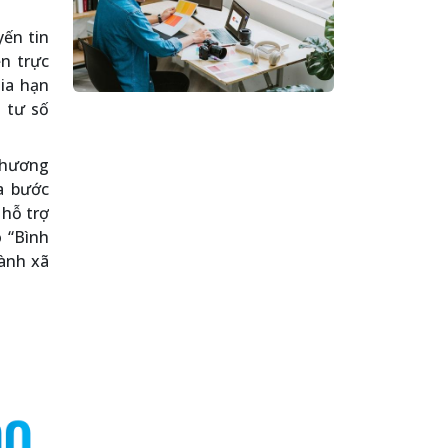
yến tin
ện trực
gia hạn
 tư số
Chương
ra bước
 hỗ trợ
o “Bình
hành xã