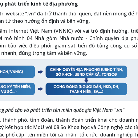
vụ phát triển kinh tế địa phương
trì website “.vn” đã trở thành thói quen, đặt nền móng để 
n tử theo hướng ổn định và bền vững.
âm Internet Việt Nam (VNNIC) với vai trò định hướng, tri
với mô hình 04 Nhà gồm Nhà nước - Chính quyền địa ph
m bảo việc điều phối, giám sát tiến độ bằng công cụ số
ai nhanh, đúng trọng tâm và bền vững.
g phổ cập và phát triển tên miền quốc gia Việt Nam “.vn”
 thành phố, tỉnh đoàn, thành đoàn triển khai cho doanh 
ký kết hợp tác MoU với 08 Sở Khoa học và Công nghệ các t
ác phổ cập tên miền tới cá nhân, tổ chức, doanh nghiệp, 