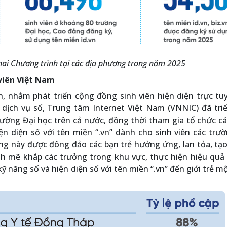
khai Chương trình tại các địa phương trong năm 2025
 viên Việt Nam
 nhằm phát triển cộng đồng sinh viên hiện diện trực tuy
c dịch vụ số, Trung tâm Internet Việt Nam (VNNIC) đã tri
rường Đại học trên cả nước, đồng thời tham gia tổ chức c
ện diện số với tên miền “.vn” dành cho sinh viên các trư
g này được đông đảo các bạn trẻ hưởng ứng, lan tỏa, tạo
nh mẽ khắp các trưởng trong khu vực, thực hiện hiệu quả
kỹ năng số và hiện diện số với tên miền “.vn” đến giới trẻ m