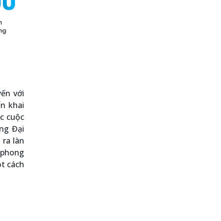
ến với
ển khai
ác cuộc
ờng Đại
 ra làn
 phong
ột cách