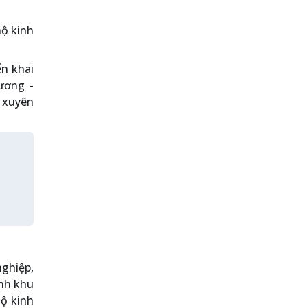
hộ kinh
ển khai
ương -
 xuyên
nghiệp,
ỉnh khu
hộ kinh