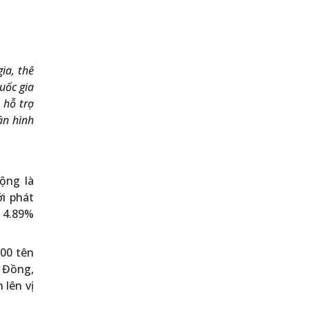
ia, thể
uốc gia
 hỗ trợ
ần hình
ộng là
i phát
 4.89%
000 tên
 Đồng,
lên vị