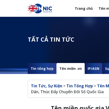
Nhảy đến nội dung
Trang chủ
Tên m
Menuheader của web
TẤT CẢ TIN TỨC
Tin tổng hợp
Tên miền .vn
IP/ASN
Sự
Breadcrumb
Tin Tức, Sự Kiện
>
Tin Tổng Hợp
>
Tên M
Dân, Thúc Đẩy Chuyển Đổi Số Quốc Gia
Tên miền quốc gia V