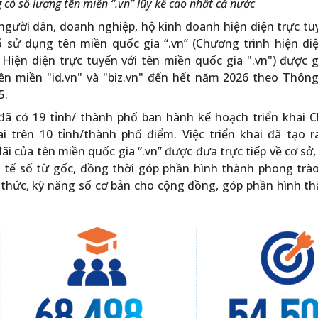
có số lượng tên miền “.vn” lũy kế cao nhất cả nước
người dân, doanh nghiệp, hộ kinh doanh hiện diện trực tu
số sử dụng tên miền quốc gia “.vn” (Chương trình hiện di
 Hiện diện trực tuyến với tên miền quốc gia ".vn") được 
ên miền "id.vn" và "biz.vn" đến hết năm 2026 theo Thông
5.
 đã có 19 tỉnh/ thành phố ban hành kế hoạch triển khai 
hai trên 10 tỉnh/thành phố điểm. Việc triển khai đã tạo 
i của tên miền quốc gia “.vn” được đưa trực tiếp về cơ sở,
h tế số từ gốc, đồng thời góp phần hình thành phong trà
 thức, kỹ năng số cơ bản cho cộng đồng, góp phần hình t