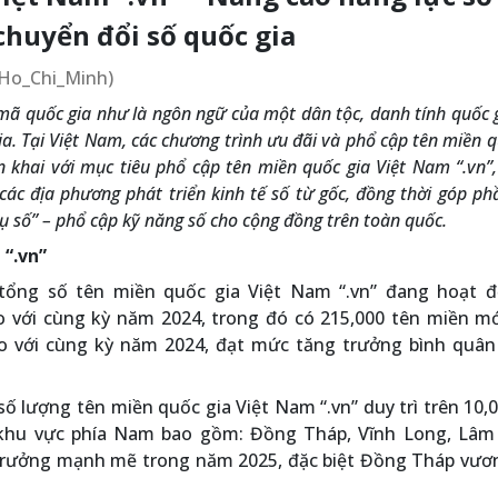
chuyển đổi số quốc gia
a/Ho_Chi_Minh)
 mã quốc gia như là ngôn ngữ của một dân tộc, danh tính quốc g
a. Tại Việt Nam, các chương trình ưu đãi và phổ cập tên miền q
ển khai với mục tiêu phổ cập tên miền quốc gia Việt Nam “.vn”,
các địa phương phát triển kinh tế số từ gốc, đồng thời góp ph
ụ số” – phổ cập kỹ năng số cho cộng đồng trên toàn quốc.
 “.vn”
 tổng số tên miền quốc gia Việt Nam “.vn” đang hoạt đ
o với cùng kỳ năm 2024, trong đó có 215,000 tên miền mớ
so với cùng kỳ năm 2024, đạt mức tăng trưởng bình quân
ố lượng tên miền quốc gia Việt Nam “.vn” duy trì trên 10,
 khu vực phía Nam bao gồm: Đồng Tháp, Vĩnh Long, Lâm
trưởng mạnh mẽ trong năm 2025, đặc biệt Đồng Tháp vươn 