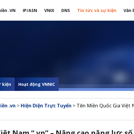
iền .VN
IP/ASN
VNIX
DNS
Tin tức và sự kiện
Văn 
site
 kiện
Hoạt động VNNIC
iền .vn
>
Hiện Diện Trực Tuyến
>
Tên Miền Quốc Gia Việt 
iệt Nam “.vn” – Nâng cao năng lực số