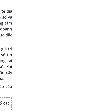
 tế địa
 số và
ọng tâm
h doanh
vực đặc
giá trị
 số tin
ng tài
ố. Khi
hần xây
ia.
Báo cáo
ố các