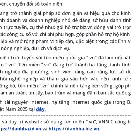
yến, chuyển đổi số toàn diện.
đang trở thành giải pháp số đơn giản và hiệu quả cho kinh
inh doanh và doanh nghiệp nhỏ dễ dàng sở hữu danh tính
 trực tuyến, cụ thể như: gói hỗ trợ biz.vn đóng vai trò tr
các công cụ số với chi phí phù hợp, góp phần hỗ trợ hộ kin
ệp và mở rộng phạm vi tiếp cận, đặc biệt trong các lĩnh 
ông nghiệp, du lịch và dịch vụ.
iện trực tuyến với tên miền quốc gia ".vn" đã làm nổi bật 
m “.vn”. Tên miền “.vn” đang trở thành hạ tầng danh tính
nh nghiệp địa phương, sinh viên nâng cao năng lực sử dụ
hội nghề nghiệp và tham gia sâu hơn vào nền kinh tế s
ồng bộ, tên miền “.vn” chính là nền tảng bền vững, góp p
am an toàn, tin cậy, bao trùm và mang đậm bản sắc quốc g
h tài nguyên Internet, hạ tầng Internet quốc gia trong 
iệt Nam 2025 tại
đây.
 và duy trì website sử dụng tên miền “.vn”, VNNIC công b
tps://danhba.id.vn
và
https://danhba.biz.vn
.