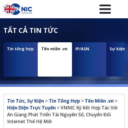
Nhảy đến nội dung
Menuheader của website
TẤT CẢ TIN TỨC
Tin tổng hợp
Tên miền .vn
IP/ASN
Sự kiện
Breadcrumb
Tin Tức, Sự Kiện
>
Tin Tổng Hợp
>
Tên Miền .vn
>
Hiện Diện Trực Tuyến
>
VNNIC Ký Kết Hợp Tác Với
An Giang Phát Triển Tài Nguyên Số, Chuyển Đổi
Internet Thế Hệ Mới