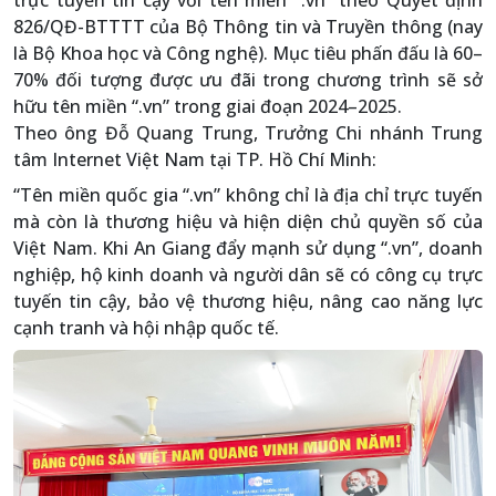
trực tuyến tin cậy với tên miền “.vn” theo Quyết định
826/QĐ-BTTTT của Bộ Thông tin và Truyền thông (nay
là Bộ Khoa học và Công nghệ). Mục tiêu phấn đấu là 60–
70% đối tượng được ưu đãi trong chương trình sẽ sở
hữu tên miền “.vn” trong giai đoạn 2024–2025.
Theo ông Đỗ Quang Trung, Trưởng Chi nhánh Trung
tâm Internet Việt Nam tại TP. Hồ Chí Minh:
“Tên miền quốc gia “.vn” không chỉ là địa chỉ trực tuyến
mà còn là thương hiệu và hiện diện chủ quyền số của
Việt Nam. Khi An Giang đẩy mạnh sử dụng “.vn”, doanh
nghiệp, hộ kinh doanh và người dân sẽ có công cụ trực
tuyến tin cậy, bảo vệ thương hiệu, nâng cao năng lực
cạnh tranh và hội nhập quốc tế.