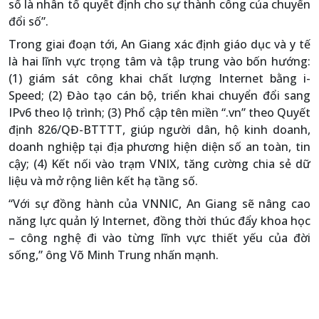
số là nhân tố quyết định cho sự thành công của chuyển
đổi số”.
Trong giai đoạn tới, An Giang xác định giáo dục và y tế
là hai lĩnh vực trọng tâm và tập trung vào bốn hướng:
(1) giám sát công khai chất lượng Internet bằng i-
Speed; (2) Đào tạo cán bộ, triển khai chuyển đổi sang
IPv6 theo lộ trình; (3) Phổ cập tên miền “.vn” theo Quyết
định 826/QĐ-BTTTT, giúp người dân, hộ kinh doanh,
doanh nghiệp tại địa phương hiện diện số an toàn, tin
cậy; (4) Kết nối vào trạm VNIX, tăng cường chia sẻ dữ
liệu và mở rộng liên kết hạ tầng số.
“Với sự đồng hành của VNNIC, An Giang sẽ nâng cao
năng lực quản lý Internet, đồng thời thúc đẩy khoa học
– công nghệ đi vào từng lĩnh vực thiết yếu của đời
sống,” ông Võ Minh Trung nhấn mạnh.