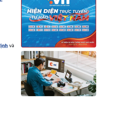
định
và