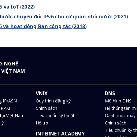
 và IoT (2022)
10 bước chuyển đổi IPv6 cho cơ quan nhà nước (2021)
v6 và hoạt động Ban công tác (2018)
G NGHỆ
 VIỆT NAM
VNIX
DNS
g IP/ASN
Quy trình đăng ký
Mô hình DNS
 RPKI
Chính sách
Hệ thống tên m
tại Việt Nam
Tiêu chuẩn kỹ thuật
Danh mục máy 
lý
Hỗ trợ
Chính sách
Tiêu chuẩn kỹ t
INTERNET ACADEMY