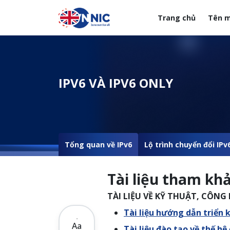
Nhảy đến nội dung
Trang chủ
Tên m
Menuheader của web
IPV6 VÀ IPV6 ONLY
Tổng quan về IPv6
Lộ trình chuyển đổi IPv
Tài liệu tham kh
TÀI LIỆU VỀ KỸ THUẬT, CÔNG
Tài liệu hướng dẫn triển 
Aa
Tài liệu đào tạo về thế hệ