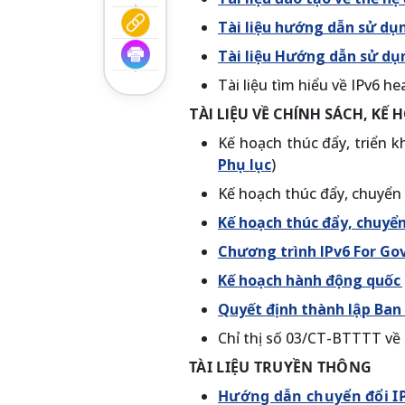
Tài liệu hướng dẫn sử dụn
Tài liệu Hướng dẫn sử dụ
Tài liệu tìm hiểu về IPv6 he
TÀI LIỆU VỀ CHÍNH SÁCH, KẾ
Kế hoạch thúc đẩy, triển kh
Phụ lục
)
Kế hoạch thúc đẩy, chuyển 
Kế hoạch thúc đẩy, chuyển
Chương trình IPv6 For Gov
Kế hoạch hành động quốc g
Quyết định thành lập Ban 
Chỉ thị số 03/CT-BTTTT về 
TÀI LIỆU TRUYỀN THÔNG
Hướng dẫn chuyển đổi IPv