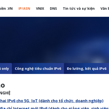
iền .VN
IP/ASN
VNIX
DNS
Tin tức và sự kiện
Văn 
site
6 only
Công nghệ tiêu chuẩn IPv6
Đo lường, kết quả IPv6
ảo
 NGHỆ
khai IPv6 cho 5G, IoT (dành cho tổ chức, doanh nghiệp)
 địa chỉ Internet mới IPv6 (dành cho giảng viên, sinh viên