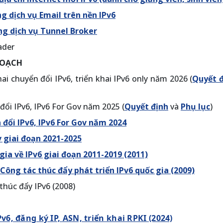
g dịch vụ Email trên nền IPv6
ng dịch vụ Tunnel Broker
ader
 HOẠCH
ai chuyển đổi IPv6, triển khai IPv6 only năm 2026 (
Quyết 
đổi IPv6, IPv6 For Gov năm 2025 (
Quyết định
và
Phụ lục
)
 đổi IPv6, IPv6 For Gov năm 2024
 giai đoạn 2021-2025
ia về IPv6 giai đoạn 2011-2019 (2011)
Công tác thúc đẩy phát triển IPv6 quốc gia (2009)
thúc đẩy IPv6 (2008)
6, đăng ký IP, ASN, triển khai RPKI (2024)