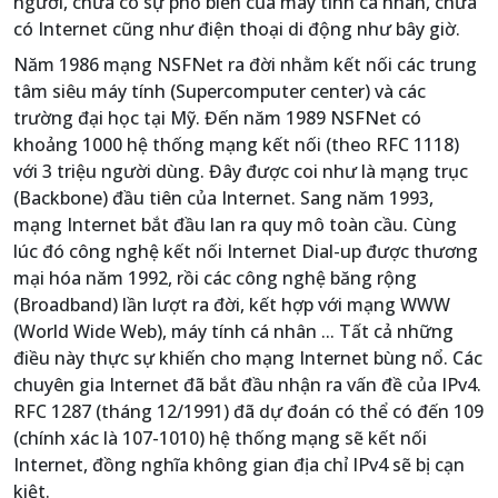
người, chưa có sự phổ biến của máy tính cá nhân, chưa
có Internet cũng như điện thoại di động như bây giờ.
Năm 1986 mạng NSFNet ra đời nhằm kết nối các trung
tâm siêu máy tính (Supercomputer center) và các
trường đại học tại Mỹ. Đến năm 1989 NSFNet có
khoảng 1000 hệ thống mạng kết nối (theo RFC 1118)
với 3 triệu người dùng. Đây được coi như là mạng trục
(Backbone) đầu tiên của Internet. Sang năm 1993,
mạng Internet bắt đầu lan ra quy mô toàn cầu. Cùng
lúc đó công nghệ kết nối Internet Dial-up được thương
mại hóa năm 1992, rồi các công nghệ băng rộng
(Broadband) lần lượt ra đời, kết hợp với mạng WWW
(World Wide Web), máy tính cá nhân ... Tất cả những
điều này thực sự khiến cho mạng Internet bùng nổ. Các
chuyên gia Internet đã bắt đầu nhận ra vấn đề của IPv4.
RFC 1287 (tháng 12/1991) đã dự đoán có thể có đến 109
(chính xác là 107-1010) hệ thống mạng sẽ kết nối
Internet, đồng nghĩa không gian địa chỉ IPv4 sẽ bị cạn
kiệt.