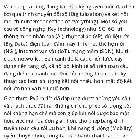
Và chúng ta cũng đang bắt đầu kỷ nguyên mới, đại diện
bởi quá trình chuyển đổi số (Digitalization) và kết nối
mọi thứ (Interconnection of everything). Một số yêu
cầu về công nghệ (Key technology) như: 5G, 6G, trí
thông minh nhân tạo (AI), thực tại ảo (VR), dữ liệu lớn
(Big Data), điện toán đám mây, Internet thế hệ mới
(NGI), Internet vạn vật (IoT), mạng mềm (SDN), Multi-
cloud network ... Bên cạnh đó là các chiến lược xây
dựng nền tảng số, xã hội số, kinh tế số trên toàn cầu
đang diễn ra mạnh mẽ. Đòi hỏi những tiêu chuẩn kỹ
thuật cao hơn, số lượng kết nối nhiều hơn, mật độ kết
nối lớn hơn và hiệu quả hơn.
Giao thức IPv6 ra đời đã đáp ứng được những yêu cầu
và thách thức đặt ra. Không chỉ cho phép số lượng kết
nối không hạn chế mà còn giúp kết nối được bảo mật
hơn, việc mã hóa đơn giản hơn, cho phép bảng định
tuyến toàn cầu tối ưu hơn, khả năng di động (Mobility)
uyển chuyển hơn, công tác vận hành khai thác thuận