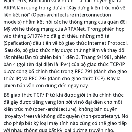
Năm 1973, Bob Kahn và Vint Cerf là hai chuyên gia tại
ARPA làm cùng trong dự án “Xây dựng kiến trúc mở về
liên kết nối” (Open-architecture interconnection
models) nhằm kết nối các hệ thống mạng của quân đội
Mỹ với hệ thống mạng của ARPANet. Trong phiên họp
vào tháng 5/1974 họ đã giới thiệu những mô tả
(Spefication) đầu tiên về bộ giao thức Internet Protocol.
Sau đó, bộ giao thức này được thử nghiệm và thay đổi
rất nhiều lần từ phiên bản 1 đến 3. Tháng 9/1981, phiên
bản 4 (gọi tên đại diện là IPv4) của bộ giao thức TCP/IP
được công bố chính thức trong RFC 791 (dành cho giao
thức IP) và RFC 793 (dành cho giao thức TCP). Đây là
phiên bản vẫn còn dùng đến ngày nay.
Bộ giao thức TCP/IP từ khi được giới thiệu chính thức
đã gây được tiếng vang lớn bởi vì nó đại diện cho một
kiến trúc mở (open-architecture), không bản quyền
(royalty-free) và không độc quyền (non-proprietary). Nó
cho phép bất kỳ loại máy tính nào cũng có thể giao tiếp
với nhau thông qua bất kỳ loại đường truyền nào.