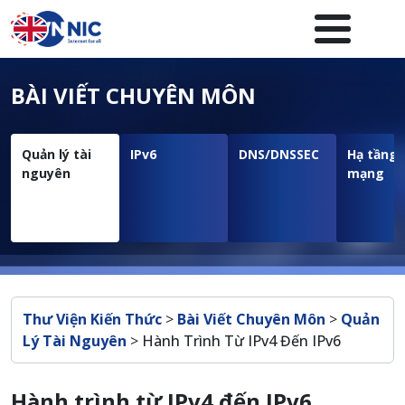
Nhảy đến nội dung
Menuheader của website
BÀI VIẾT CHUYÊN MÔN
Quản lý tài
IPv6
DNS/DNSSEC
Hạ tầng
nguyên
mạng
Breadcrumb
Thư Viện Kiến Thức
>
Bài Viết Chuyên Môn
>
Quản
Lý Tài Nguyên
>
Hành Trình Từ IPv4 Đến IPv6
Hành trình từ IPv4 đến IPv6