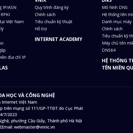
g IP/ASN
Quy trình đăng ký
Mô hình DNS
 RPKI
Chính sách
Hệ thống tên m
tại Việt Nam
Tiêu chuẩn kỹ thuật
Danh mục máy 
lý
Hỗ trợ
Chính sách
Tiêu chuẩn kỹ t
INTERNET ACADEMY
ảo
Máy chủ tên m
gặp
DNS64
iên địa chỉ IP
HỆ THỐNG T
LAS
TÊN MIỀN Q
HOA HỌC VÀ CÔNG NGHỆ
 Internet Việt Nam
 hợp trên mạng số 111/GP-TTĐT do Cục Phát
14/7/2023
ghệ, phường Cầu Giấy, Thành phố Hà Nội
2
Email:
webmaster@vnnic.vn