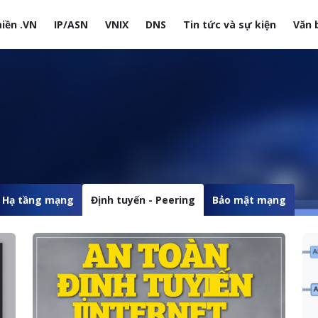
iền .VN
IP/ASN
VNIX
DNS
Tin tức và sự kiện
Văn 
site
Hạ tầng mạng
Định tuyến - Peering
Bảo mật mạng