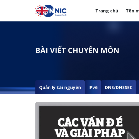
Nhảy đến nội dung
Trang chủ
Tên m
Menuheader của web
BÀI VIẾT CHUYÊN MÔN
Quản lý tài nguyên
IPv6
DNS/DNSSEC