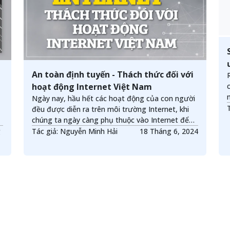
An toàn định tuyến - Thách thức đối với
hoạt động Internet Việt Nam
Ngày nay, hầu hết các hoạt động của con người
đều được diễn ra trên môi trường Internet, khi
chúng ta ngày càng phụ thuộc vào Internet để
quản lý cuộc sống của mình; các thông tin, dữ
g
Tác giả: Nguyễn Minh Hải
18 Tháng 6, 2024
liệu được truyền tải trên môi trường mạng do đó
mà việc đảm bảo an toàn trong hoạt động
Internet là hết sức quan trọng.