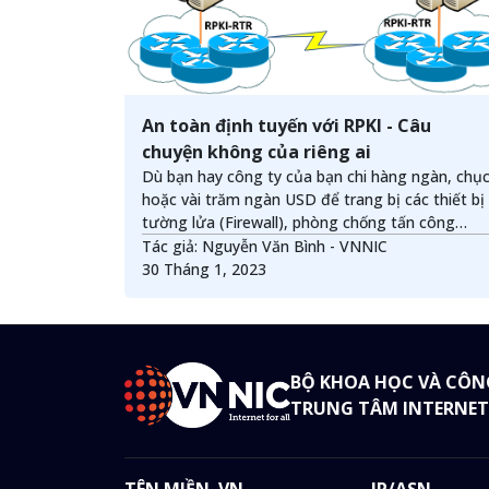
An toàn định tuyến với RPKI - Câu
chuyện không của riêng ai
Dù bạn hay công ty của bạn chi hàng ngàn, chụ
hoặc vài trăm ngàn USD để trang bị các thiết bị
tường lửa (Firewall), phòng chống tấn công
(IPS/IDS), chống phần mềm độc hại (Anti
Tác giả: Nguyễn Văn Bình - VNNIC
Malware, Mail Gateway) ... để bảo mật cho hệ
30 Tháng 1, 2023
thống mạng nhưng điều gì sẽ xảy ra khi bạn kết
nối và trao đổi thông tin với bên ngoài thông qu
môi trường Internet?
BỘ KHOA HỌC VÀ CÔN
TRUNG TÂM INTERNET
TÊN MIỀN .VN
IP/ASN