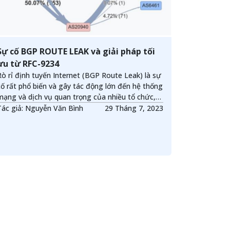
Sự cố BGP ROUTE LEAK và giải pháp tối
ưu từ RFC-9234
Rò rỉ định tuyến Internet (BGP Route Leak) là sự
cố rất phổ biến và gây tác động lớn đến hệ thống
mạng và dịch vụ quan trọng của nhiều tổ chức,
doanh nghiệp. Một số giải pháp và chính sách đã
Tác giả: Nguyễn Văn Bình
29 Tháng 7, 2023
được áp dụng để giải quyết sự cố này nhưng
mang tính thủ công và chưa triệt để. Nhằm tìm
kiếm một giải pháp tự động và tối ưu hơn, RFC-
9234 đã đề xuất sử dụng và bổ sung một số đặc
tính cho giao thức định tuyến BGP để có thể
phát hiện và ngăn chặn sự cố này.