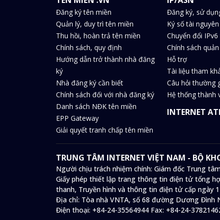
Đăng ký tên miền
Đăng ký, sử dụn
Quản lý, duy trì tên miền
Ký số tài nguyên
Thu hồi, hoàn trả tên miền
Chuyển đổi IPv6 
Chính sách, quy định
Chính sách quản 
Hướng dẫn trở thành nhà đăng
Hỗ trợ
ký
Tài liệu tham kh
Nhà đăng ký cần biết
Câu hỏi thường 
Chính sách đối với nhà đăng ký
Hệ thống thành v
Danh sách NĐK tên miền
INTERNET AT
EPP Gateway
Giải quyết tranh chấp tên miền
TRUNG TÂM INTERNET VIỆT NAM - BỘ K
Người chịu trách nhiệm chính: Giám đốc Trung tâm
Giấy phép thiết lập trang thông tin điện tử tổng
thanh, Truyền hình và thông tin điện tử cấp ngày 
Địa chỉ:
Tòa nhà VNTA, số 68 đường Dương Đình N
Điện thoại:
+84-24-35564944
Fax:
+84-24-3782146