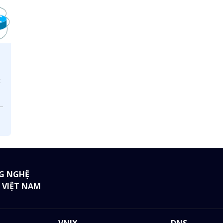
c
a
G NGHỆ
 VIỆT NAM
VNIX
DNS