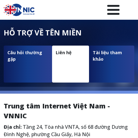
Nhảy đến nội dung
Menuheader của website
HỖ TRỢ VỀ TÊN MIỀN
Câu hỏi thường
Liên hệ
Tài liệu tham
gặp
khảo
Trung tâm Internet Việt Nam -
VNNIC
Địa chỉ:
Tầng 24, Tòa nhà VNTA, số 68 đường Dương
Đình Nghệ, phường Cầu Giấy, Hà Nội