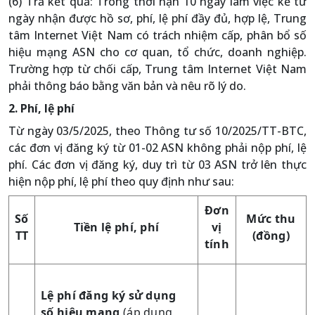
(6) Trả kết quả: Trong thời hạn 10 ngày làm việc kể từ
ngày nhận được hồ sơ, phí, lệ phí đầy đủ, hợp lệ, Trung
tâm Internet Việt Nam có trách nhiệm cấp, phân bổ số
hiệu mạng ASN cho cơ quan, tổ chức, doanh nghiệp.
Trường hợp từ chối cấp, Trung tâm Internet Việt Nam
phải thông báo bằng văn bản và nêu rõ lý do.
2. Phí, lệ phí
Từ ngày 03/5/2025, theo Thông tư số 10/2025/TT-BTC,
các đơn vị đăng ký từ 01-02 ASN không phải nộp phí, lệ
phí. Các đơn vị đăng ký, duy trì từ 03 ASN trở lên thực
hiện nộp phí, lệ phí theo quy định như sau:
Đơn
Số
Mức thu
Tiền lệ phí, phí
vị
TT
(đồng)
tính
Lệ phí đăng ký sử dụng
số hiệu mạng
(áp dụng