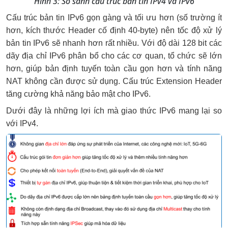
Hình 3: So sánh cấu trúc bản tin IPv4 và IPv6
Cấu trúc bản tin IPv6 gọn gàng và tối ưu hơn (số trường ít 
hơn, kích thước Header cố định 40-byte) nên tốc độ xử lý 
bản tin IPv6 sẽ nhanh hơn rất nhiều. Với độ dài 128 bit các 
dãy địa chỉ IPv6 phân bổ cho các cơ quan, tổ chức sẽ lớn 
hơn, giúp bản định tuyến toàn cầu gọn hơn và tính năng 
NAT không cần được sử dụng. Cấu trúc Extension Header 
tăng cường khả năng bảo mật cho IPv6.
Dưới đây là những lợi ích mà giao thức IPv6 mang lại so 
với IPv4.