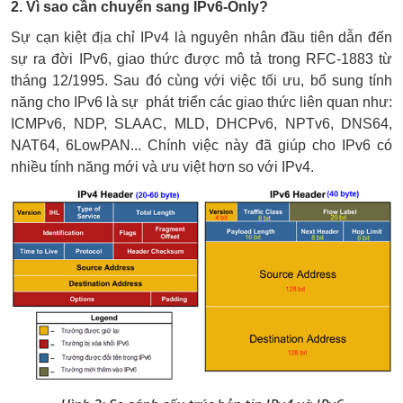
2. Vì sao cần chuyển sang IPv6-Only?
Sự cạn kiệt địa chỉ IPv4 là nguyên nhân đầu tiên dẫn đến 
sự ra đời IPv6, giao thức được mô tả trong RFC-1883 từ 
tháng 12/1995. Sau đó cùng với việc tối ưu, bổ sung tính 
năng cho IPv6 là sự  phát triển các giao thức liên quan như: 
ICMPv6, NDP, SLAAC, MLD, DHCPv6, NPTv6, DNS64, 
NAT64, 6LowPAN... Chính việc này đã giúp cho IPv6 có 
nhiều tính năng mới và ưu việt hơn so với IPv4.