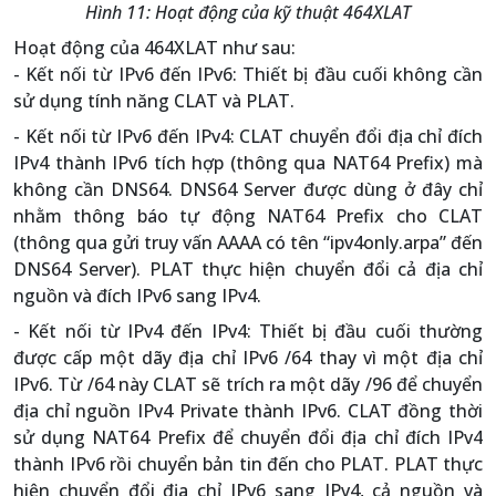
Hình 11: Hoạt động của kỹ thuật 464XLAT
Hoạt động của 464XLAT như sau:
- Kết nối từ IPv6 đến IPv6: Thiết bị đầu cuối không cần
sử dụng tính năng CLAT và PLAT.
- Kết nối từ IPv6 đến IPv4: CLAT chuyển đổi địa chỉ đích
IPv4 thành IPv6 tích hợp (thông qua NAT64 Prefix) mà
không cần DNS64. DNS64 Server được dùng ở đây chỉ
nhằm thông báo tự động NAT64 Prefix cho CLAT
(thông qua gửi truy vấn AAAA có tên “ipv4only.arpa” đến
DNS64 Server). PLAT thực hiện chuyển đổi cả địa chỉ
nguồn và đích IPv6 sang IPv4.
- Kết nối từ IPv4 đến IPv4: Thiết bị đầu cuối thường
được cấp một dãy địa chỉ IPv6 /64 thay vì một địa chỉ
IPv6. Từ /64 này CLAT sẽ trích ra một dãy /96 để chuyển
địa chỉ nguồn IPv4 Private thành IPv6. CLAT đồng thời
sử dụng NAT64 Prefix để chuyển đổi địa chỉ đích IPv4
thành IPv6 rồi chuyển bản tin đến cho PLAT. PLAT thực
hiện chuyển đổi địa chỉ IPv6 sang IPv4, cả nguồn và