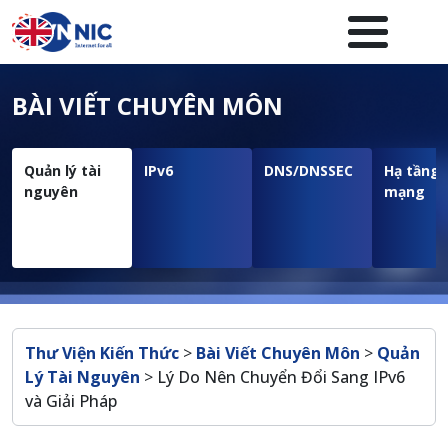
Nhảy đến nội dung
Menuheader của website
BÀI VIẾT CHUYÊN MÔN
Quản lý tài
IPv6
DNS/DNSSEC
Hạ tầng
nguyên
mạng
Breadcrumb
Thư Viện Kiến Thức
>
Bài Viết Chuyên Môn
>
Quản
Lý Tài Nguyên
>
Lý Do Nên Chuyển Đổi Sang IPv6
và Giải Pháp