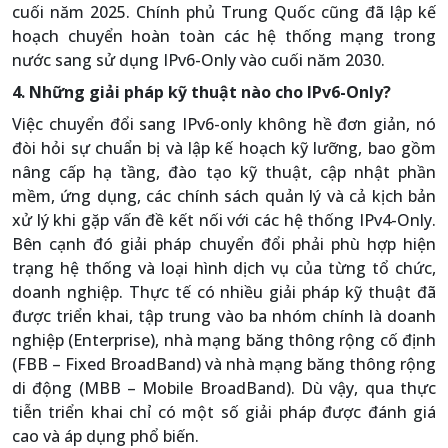
cuối năm 2025. Chính phủ Trung Quốc cũng đã lập kế
hoạch chuyển hoàn toàn các hệ thống mạng trong
nước sang sử dụng IPv6-Only vào cuối năm 2030.
4. Những giải pháp kỹ thuật nào cho IPv6-Only?
Việc chuyển đổi sang IPv6-only không hề đơn giản, nó
đòi hỏi sự chuẩn bị và lập kế hoạch kỹ lưỡng, bao gồm
nâng cấp hạ tầng, đào tạo kỹ thuật, cập nhật phần
mềm, ứng dụng, các chính sách quản lý và cả kịch bản
xử lý khi gặp vấn đề kết nối với các hệ thống IPv4-Only.
Bên cạnh đó giải pháp chuyển đổi phải phù hợp hiện
trạng hệ thống và loại hình dịch vụ của từng tổ chức,
doanh nghiệp. Thực tế có nhiều giải pháp kỹ thuật đã
được triển khai, tập trung vào ba nhóm chính là doanh
nghiệp (Enterprise), nhà mạng băng thông rộng cố định
(FBB – Fixed BroadBand) và nhà mạng băng thông rộng
di động (MBB – Mobile BroadBand). Dù vậy, qua thực
tiễn triển khai chỉ có một số giải pháp được đánh giá
cao và áp dụng phổ biến.