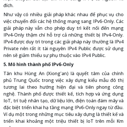
đích.
Như vậy có nhiều giải pháp khác nhau để phục vụ cho
việc chuyển đổi các hệ thống mạng sang IPv6-Only. Các
giải pháp này vẫn cho phép duy trì kết nối đến mạng
IPv4-Only thậm chí hỗ trợ cả những thiết bị IPv4-Only.
IPv4 được duy trì trong các giải pháp này thường là IPv4
Private nên rất ít tài nguyên IPv4 Public được sử dụng
nên sẽ giảm thiểu sự phụ thuộc vào IPv4 Public.
5. Mô hình thành phố IPv6-Only
Tân khu Hùng An (Xiong'an) là quyết tâm của chính
phủ Trung Quốc trong việc xây dựng kiểu mẫu đô thị
tương lai theo hướng hiện đại và tiên phong công
nghệ. Thành phố được thiết kế, tích hợp và ứng dụng
IoT, trí tuệ nhân tạo, dữ liệu lớn, điện toán đám mây và
đặc biệt triển khai hạ tầng mạng IPv6-Only ngay từ đầu.
Ví dụ một trong những mục tiêu xây dựng là thiết kế và
triển khai khoảng một triệu thiết bị IoT trên mỗi Km