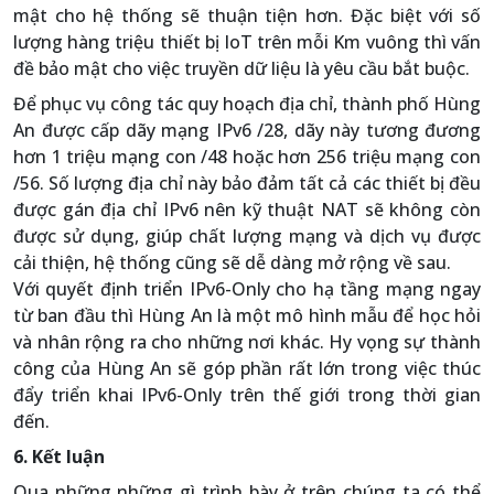
mật cho hệ thống sẽ thuận tiện hơn. Đặc biệt với số
lượng hàng triệu thiết bị IoT trên mỗi Km vuông thì vấn
đề bảo mật cho việc truyền dữ liệu là yêu cầu bắt buộc.
Để phục vụ công tác quy hoạch địa chỉ, thành phố Hùng
An được cấp dãy mạng IPv6 /28, dãy này tương đương
hơn 1 triệu mạng con /48 hoặc hơn 256 triệu mạng con
/56. Số lượng địa chỉ này bảo đảm tất cả các thiết bị đều
được gán địa chỉ IPv6 nên kỹ thuật NAT sẽ không còn
được sử dụng, giúp chất lượng mạng và dịch vụ được
cải thiện, hệ thống cũng sẽ dễ dàng mở rộng về sau.
Với quyết định triển IPv6-Only cho hạ tầng mạng ngay
từ ban đầu thì Hùng An là một mô hình mẫu để học hỏi
và nhân rộng ra cho những nơi khác. Hy vọng sự thành
công của Hùng An sẽ góp phần rất lớn trong việc thúc
đẩy triển khai IPv6-Only trên thế giới trong thời gian
đến.
6. Kết luận
Qua những những gì trình bày ở trên chúng ta có thể