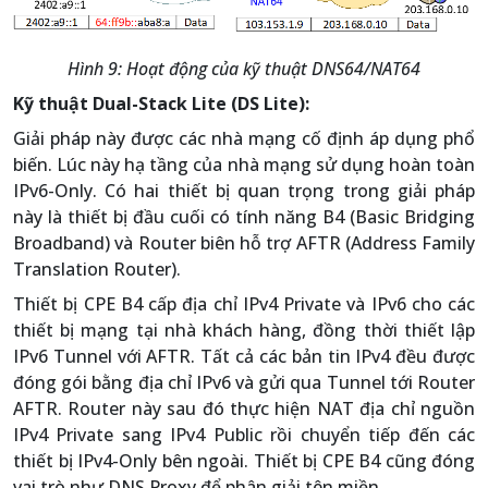
Hình 9: Hoạt động của kỹ thuật DNS64/NAT64
Kỹ thuật Dual-Stack Lite (DS Lite):
Giải pháp này được các nhà mạng cố định áp dụng phổ
biến. Lúc này hạ tầng của nhà mạng sử dụng hoàn toàn
IPv6-Only. Có hai thiết bị quan trọng trong giải pháp
này là thiết bị đầu cuối có tính năng B4 (Basic Bridging
Broadband) và Router biên hỗ trợ AFTR (Address Family
Translation Router).
Thiết bị CPE B4 cấp địa chỉ IPv4 Private và IPv6 cho các
thiết bị mạng tại nhà khách hàng, đồng thời thiết lập
IPv6 Tunnel với AFTR. Tất cả các bản tin IPv4 đều được
đóng gói bằng địa chỉ IPv6 và gửi qua Tunnel tới Router
AFTR. Router này sau đó thực hiện NAT địa chỉ nguồn
IPv4 Private sang IPv4 Public rồi chuyển tiếp đến các
thiết bị IPv4-Only bên ngoài. Thiết bị CPE B4 cũng đóng
vai trò như DNS Proxy để phân giải tên miền.