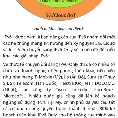
Hình 6: Mục tiêu của IPv6+
IPv6+ được xem là bản nâng cấp của IPv6 nhằm đổi mới
các hệ thống mạng IP, hướng đến kỷ nguyên 5G, Cloud
và IoT. Việc chuyển sang IPv6-Only sẽ là tiền đề để triển
khai các giải pháp IPv6+.
Về thực tế chuyển đổi sang IPv6-Only thì đã có nhiều tổ
chức và doanh nghiệp tiên phong triển khai, tiêu biểu
như nhà mạng T-Mobile (Mỹ), Jio (Ấn Độ), Sunrise (Thụy
Sĩ), SK Telecom (Hàn Quốc), Telstra (Úc), NTT DOCOMO
(Nhật), các công ty Cisco, Linkedin, FaceBook,
Microsoft... Nhiều quốc gia cũng đã lên kế hoạch
ngừng sử dụng IPv4. Tại Mỹ, chính phủ đã yêu cầu tất
cả cơ quan công quyền hoàn thành ít nhất 80% kế
hoạch triển khai IPv6-Only cho hệ thống của mình vào