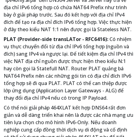
địa chỉ IPv6 tổng hợp có chứa NAT64 Prefix như trình
bày ở giải pháp trước. Sau đó kết hợp với địa chỉ IPv4
đích để tạo ra địa chỉ đích IPv6 tổng hợp. Việc thực hiện
ở đây theo kiểu NAT 1:1 nên được gọi là Stateless NAT.
PLAT (Provider-side transLATor - RFC6416):
Có nhiệm
vụ thực chuyển đổi từ địa chỉ IPv6 tổng hợp (nguồn và
đích) sang IPv4 và ngược lại. Để tiết kiệm địa chỉ IPv4 thì
việc NAT địa chỉ nguồn được thực hiện theo kiểu N:1
hay còn gọi là Statefull NAT. Router PLAT quảng bá
NAT64 Prefix nên các những gói tin có địa chỉ đích IPv6
tổng hợp sẽ đi qua PLAT. PLAT có thể can thiệp được
lớp ứng dụng (Application Layer Gateways - ALG) để
thay đổi địa chỉ IPv4 nếu có trong IP Payload.
Có thể nói giải pháp 464XLAT kết hợp DNS64 rất đơn
giản và dễ dàng triển khai nên là được các nhà mạng ưu
tiên lựa chọn cho mô hình IPv6-Only. Nếu doanh
nghiệp cung cấp đồng thời dịch vụ di động và cố định
có thể sử dụng chung giải pháp 464XLAT này để tiết