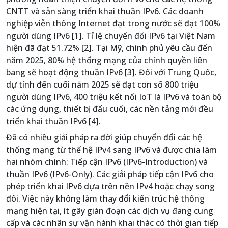
CNTT và sẵn sàng triển khai thuần IPv6. Các doanh
nghiệp viễn thông Internet đạt trong nước sẽ đạt 100%
người dùng IPv6 [1]. Tỉ lệ chuyển đổi IPv6 tại Việt Nam
hiện đã đạt 51.72% [2]. Tại Mỹ, chính phủ yêu cầu đến
năm 2025, 80% hệ thống mạng của chính quyền liên
bang sẽ hoạt động thuần IPv6 [3]. Đối với Trung Quốc,
dự tính đến cuối năm 2025 sẽ đạt con số 800 triệu
người dùng IPv6, 400 triệu kết nối IoT là IPv6 và toàn bộ
các ứng dụng, thiết bị đấu cuối, các nền tảng mới đều
triển khai thuần IPv6 [4].
Đã có nhiều giải pháp ra đời giúp chuyển đổi các hệ
thống mạng từ thế hệ IPv4 sang IPv6 và được chia làm
hai nhóm chính: Tiếp cận IPv6 (IPv6-Introduction) và
thuần IPv6 (IPv6-Only). Các giải pháp tiếp cận IPv6 cho
phép triển khai IPv6 dựa trên nền IPv4 hoặc chạy song
đôi. Việc này không làm thay đổi kiến trúc hệ thống
mạng hiện tại, ít gây gián đoạn các dịch vụ đang cung
cấp và các nhân sự vận hành khai thác có thời gian tiếp