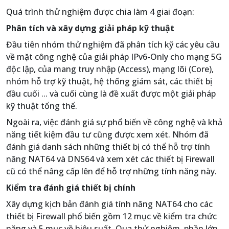
Quá trình thử nghiệm được chia làm 4 giai đoạn:
Phân tích và xây dựng giải pháp kỹ thuật
Đầu tiên nhóm thử nghiệm đã phân tích kỹ các yêu cầu
về mặt công nghệ của giải pháp IPv6-Only cho mạng 5G
độc lập, của mang truy nhập (Access), mạng lõi (Core),
nhóm hỗ trợ kỹ thuật, hệ thống giám sát, các thiết bị
đầu cuối ... và cuối cùng là đề xuất được một giải pháp
kỹ thuật tổng thể.
Ngoài ra, việc đánh giá sự phổ biến về công nghệ và khả
năng tiết kiệm đầu tư cũng được xem xét. Nhóm đã
đánh giá danh sách những thiết bị có thể hỗ trợ tính
năng NAT64 và DNS64 và xem xét các thiết bị Firewall
cũ có thể nâng cấp lên để hỗ trợ những tính năng này.
Kiểm tra đánh giá thiết bị chính
Xây dựng kịch bản đánh giá tính năng NAT64 cho các
thiết bị Firewall phổ biến gồm 12 mục về kiểm tra chức
năng và 5 mục về hiệu suất. Qua thử nghiệm, phần lớn