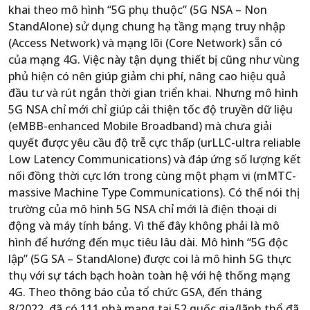
khai theo mô hình “5G phụ thuộc” (5G NSA – Non
StandAlone) sử dụng chung hạ tầng mạng truy nhập
(Access Network) và mạng lõi (Core Network) sẵn có
của mạng 4G. Việc này tận dụng thiết bị cũng như vùng
phủ hiện có nên giúp giảm chi phí, nâng cao hiệu quả
đầu tư và rút ngắn thời gian triển khai. Nhưng mô hình
5G NSA chỉ mới chỉ giúp cải thiện tốc độ truyền dữ liệu
(eMBB-enhanced Mobile Broadband) mà chưa giải
quyết được yêu cầu độ trễ cực thấp (urLLC-ultra reliable
Low Latency Communications) và đáp ứng số lượng kết
nối đồng thời cực lớn trong cùng một phạm vi (mMTC-
massive Machine Type Communications). Có thể nói thị
trường của mô hình 5G NSA chỉ mới là điện thoại di
động và máy tính bảng. Vì thế đây không phải là mô
hình để hướng đến mục tiêu lâu dài. Mô hình “5G độc
lập” (5G SA – StandAlone) được coi là mô hình 5G thực
thụ với sự tách bạch hoàn toàn hệ với hệ thống mạng
4G. Theo thông báo của tổ chức GSA, đến tháng
8/2022, đã có 111 nhà mạng tại 52 quốc gia/lãnh thổ đã