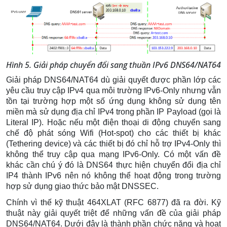
Hình 5. Giải pháp chuyển đổi sang thuần IPv6 DNS64/NAT64
Giải pháp DNS64/NAT64 dù giải quyết được phần lớp các
yêu cầu truy cập IPv4 qua môi trường IPv6-Only nhưng vẫn
tồn tại trường hợp một số ứng dụng không sử dụng tên
miền mà sử dụng địa chỉ IPv4 trong phần IP Payload (gọi là
Literal IP). Hoặc nếu một điện thoại di động chuyển sang
chế độ phát sóng Wifi (Hot-spot) cho các thiết bị khác
(Tethering device) và các thiết bị đó chỉ hỗ trợ IPv4-Only thì
không thể truy cập qua mạng IPv6-Only. Có một vấn đề
khác cần chú ý đó là DNS64 thực hiện chuyển đổi địa chỉ
IP4 thành IPv6 nên nó không thể hoạt động trong trường
hợp sử dụng giao thức bảo mật DNSSEC.
Chính vì thế kỹ thuật 464XLAT (RFC 6877) đã ra đời. Kỹ
thuật này giải quyết triệt để những vấn đề của giải pháp
DNS64/NAT64. Dưới đây là thành phần chức năng và hoạt