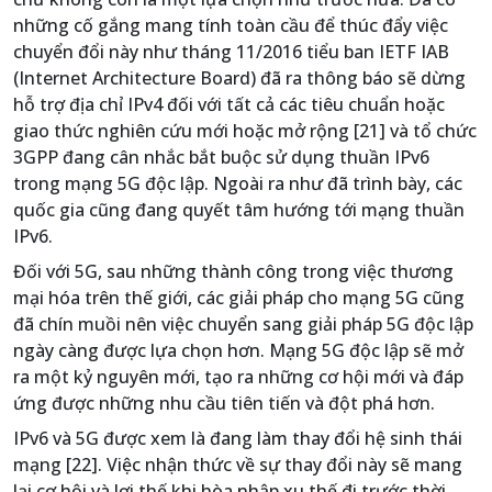
những cố gắng mang tính toàn cầu để thúc đẩy việc
chuyển đổi này như tháng 11/2016 tiểu ban IETF IAB
(Internet Architecture Board) đã ra thông báo sẽ dừng
hỗ trợ địa chỉ IPv4 đối với tất cả các tiêu chuẩn hoặc
giao thức nghiên cứu mới hoặc mở rộng [21] và tổ chức
3GPP đang cân nhắc bắt buộc sử dụng thuần IPv6
trong mạng 5G độc lập. Ngoài ra như đã trình bày, các
quốc gia cũng đang quyết tâm hướng tới mạng thuần
IPv6.
Đối với 5G, sau những thành công trong việc thương
mại hóa trên thế giới, các giải pháp cho mạng 5G cũng
đã chín muồi nên việc chuyển sang giải pháp 5G độc lập
ngày càng được lựa chọn hơn. Mạng 5G độc lập sẽ mở
ra một kỷ nguyên mới, tạo ra những cơ hội mới và đáp
ứng được những nhu cầu tiên tiến và đột phá hơn.
IPv6 và 5G được xem là đang làm thay đổi hệ sinh thái
mạng [22]. Việc nhận thức về sự thay đổi này sẽ mang
lại cơ hội và lợi thế khi hòa nhập xu thế đi trước thời