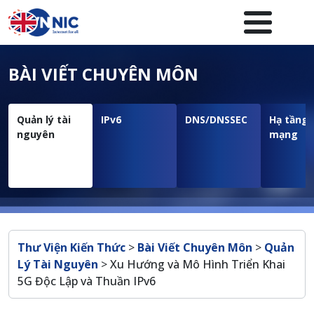
Nhảy đến nội dung
Menuheader của website
BÀI VIẾT CHUYÊN MÔN
Quản lý tài
IPv6
DNS/DNSSEC
Hạ tầng
nguyên
mạng
Breadcrumb
Thư Viện Kiến Thức
>
Bài Viết Chuyên Môn
>
Quản
Lý Tài Nguyên
>
Xu Hướng và Mô Hình Triển Khai
5G Độc Lập và Thuần IPv6