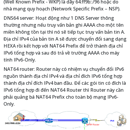
(Well Known Prefix - WKP) là dãy 64:ff9b::/96 hoặc do
nhà mạng quy hoạch (Network Specific Prefix – NSP).
DNS64 server: Hoạt động như 1 DNS Server thông
thường nhưng nếu truy vấn bản ghi AAAA cho một tên
miền không tồn tại thì nó sẽ tiếp tục truy vấn bản tin A.
Địa chỉ IPv4 của bản tin A sẽ được chuyển đổi sang dạng
HEXA rồi kết hợp với NAT64 Prefix để trở thành địa chỉ
IPv6 tổng hợp và sau đó trả về trường AAAA cho máy
tính IPv6-Only.
NAT64 router: Router này có nhiệm vụ chuyển đổi IPv6
nguồn thành địa chỉ IPv4 và địa chỉ đích IPv6 tổng hợp
thành địa chỉ đích IPv4 ban đầu. Để các gói tin có đích là
IPv6 tổng hợp đi đến NAT64 Router thì Router này cần
phải quảng bá NAT64 Prefix cho toàn bộ mạng IPv6-
Only.