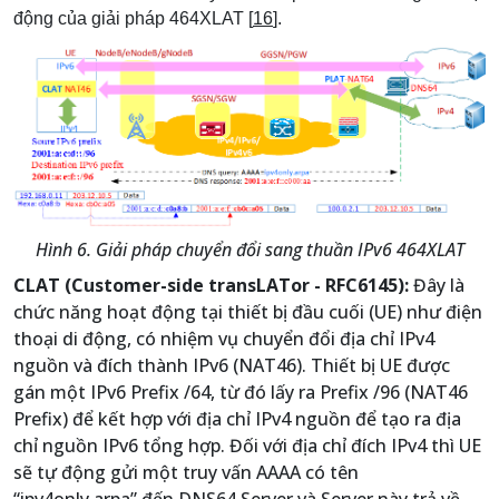
động của giải pháp 464XLAT [
16
].
Hình 6. Giải pháp chuyển đổi sang thuần IPv6 464XLAT
CLAT (Customer-side transLATor - RFC6145):
Đây là
chức năng hoạt động tại thiết bị đầu cuối (UE) như điện
thoại di động, có nhiệm vụ chuyển đổi địa chỉ IPv4
nguồn và đích thành IPv6 (NAT46). Thiết bị UE được
gán một IPv6 Prefix /64, từ đó lấy ra Prefix /96 (NAT46
Prefix) để kết hợp với địa chỉ IPv4 nguồn để tạo ra địa
chỉ nguồn IPv6 tổng hợp. Đối với địa chỉ đích IPv4 thì UE
sẽ tự động gửi một truy vấn AAAA có tên
“ipv4only.arpa” đến DNS64 Server và Server này trả về