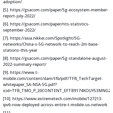
adoption/
[5]. https://gsacom.com/paper/5g-ecosystem-member-
report-july-2022/
[6]. https://gsacom.com/paper/nts-statistics-
september-2022/
[7]. https://asia.nikkei.com/Spotlight/5G-
networks/China-s-5G-network-to-reach-2m-base-
stations-this-year
[8]. https://gsacom.com/paper/5g-standalone-august-
2022-summary-report/
[9]. https://www.t-
mobile.com/content/dam/tfb/pdf/TFB_TechTarget-
whitepaper_SA-NSA-5G.pdf?
icid=TFB_TMO_P_20CONTENT_EFTB9174KOUY53MNG23
[10]. https://www.extremetech.com/mobile/127213-
ipv6-now-deployed-across-entire-t-mobile-us-network
[11].