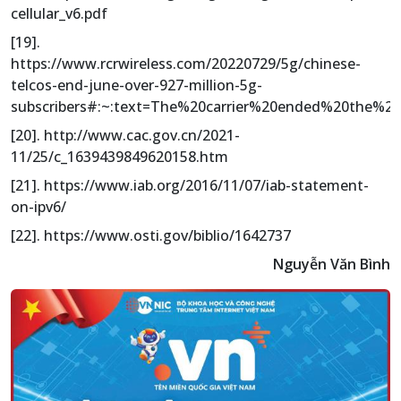
cellular_v6.pdf
[19].
https://www.rcrwireless.com/20220729/5g/chinese-
telcos-end-june-over-927-million-5g-
subscribers#:~:text=The%20carrier%20ended%20the%2
[20]. http://www.cac.gov.cn/2021-
11/25/c_1639439849620158.htm
[21]. https://www.iab.org/2016/11/07/iab-statement-
on-ipv6/
[22]. https://www.osti.gov/biblio/1642737
Nguyễn Văn Bình