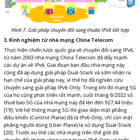
Hình 7. Giải pháp chuyển đổi sang thuần IPv6 kết hợp
3. Kinh nghiệm từ nhà mạng China Telecom
Thực hiện chiến lược quốc gia về chuyển đổi sang IPv6,
từ năm 2003 nhà mạng China Telecom đã đẩy mạnh
các dự án về IPv6. Giai đoạn ban đầu nhà mạng này
cũng đã áp dụng giải pháp Dual-Stack và sớm nhận ra
hạn chế của giải pháp này, vì thế họ đã nghiên cứu
chuyển sang giải pháp IPv6-Only. Trong khi đó mạng 5G
của họ cũng phát triển rất mạnh, cuối tháng 6/2022 số
thuê bao 5G của nhà mạng này đã lên đến 927,44 triệu
[19]. Với hệ thống mạng 5G thì giao diện mặt phẳng
điều khiển (Control-Plane) đã là IPv6-Only, chỉ còn mặt
phẳng người dùng (User-Plane) là sử dụng Dual-Stack
[20]. Trước xu thế các nhà mạng trên thế giới đã
chuyển đổi thành công sang mạng IPv6-Only và triển