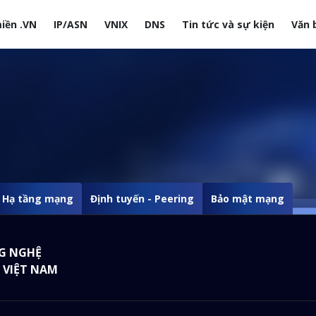
iền .VN
IP/ASN
VNIX
DNS
Tin tức và sự kiện
Văn 
site
Hạ tầng mạng
Định tuyến - Peering
Bảo mật mạng
G NGHỆ
 VIỆT NAM