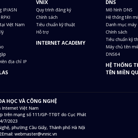
VNIX
DNS
g IP/ASN
Quy trình đăng ký
Mô hình DNS
 RPKI
Chính sách
Hệ thống tên m
tại Việt Nam
Tiêu chuẩn kỹ thuật
Danh mục máy 
lý
Hỗ trợ
Chính sách
Tiêu chuẩn kỹ t
INTERNET ACADEMY
ảo
Máy chủ tên m
gặp
DNS64
iên địa chỉ IP
HỆ THỐNG T
LAS
TÊN MIỀN Q
HOA HỌC VÀ CÔNG NGHỆ
 Internet Việt Nam
 hợp trên mạng số 111/GP-TTĐT do Cục Phát
14/7/2023
ghệ, phường Cầu Giấy, Thành phố Hà Nội
2
Email:
webmaster@vnnic.vn