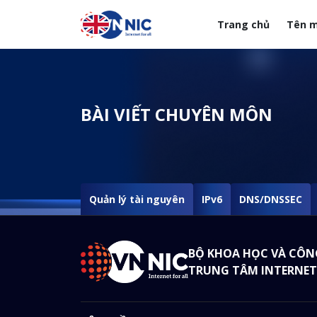
Nhảy đến nội dung
Trang chủ
Tên m
Menuheader của web
BÀI VIẾT CHUYÊN MÔN
Quản lý tài nguyên
IPv6
DNS/DNSSEC
BỘ KHOA HỌC VÀ CÔN
TRUNG TÂM INTERNET