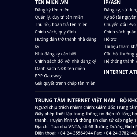
TÊN MIỀN .VN
IP/ASN
Đăng ký tên miền
Đăng ký, sử dụn
Quản lý, duy trì tên miền
Ký số tài nguyên
Thu hồi, hoàn trả tên miền
Chuyển đổi IPv6 
Chính sách, quy định
Chính sách quản 
Hướng dẫn trở thành nhà đăng
Hỗ trợ
ký
Tài liệu tham kh
Nhà đăng ký cần biết
Câu hỏi thường 
Chính sách đối với nhà đăng ký
Hệ thống thành v
Danh sách NĐK tên miền
INTERNET AT
EPP Gateway
Giải quyết tranh chấp tên miền
TRUNG TÂM INTERNET VIỆT NAM - BỘ K
Người chịu trách nhiệm chính: Giám đốc Trung tâm
Giấy phép thiết lập trang thông tin điện tử tổng
thanh, Truyền hình và thông tin điện tử cấp ngày 
Địa chỉ:
Tòa nhà VNTA, số 68 đường Dương Đình N
Điện thoại:
+84-24-35564944
Fax:
+84-24-3782146