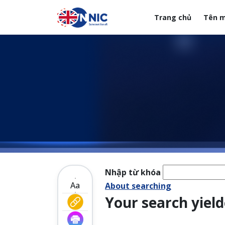
Nhảy đến nội dung
Trang chủ
Tên m
Menuheader của web
Nhập từ khóa
Aa
About searching
Your search yield