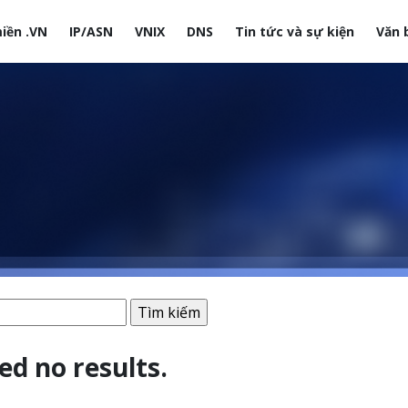
iền .VN
IP/ASN
VNIX
DNS
Tin tức và sự kiện
Văn 
site
ed no results.