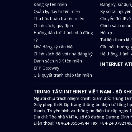
Đăng ký tên miền
Đăng ký, sử dụn
Quản lý, duy trì tên miền
Ký số tài nguyên
Thu hồi, hoàn trả tên miền
Chuyển đổi IPv6 
Chính sách, quy định
Chính sách quản 
Hướng dẫn trở thành nhà đăng
Hỗ trợ
ký
Tài liệu tham kh
Nhà đăng ký cần biết
Câu hỏi thường 
Chính sách đối với nhà đăng ký
Hệ thống thành v
Danh sách NĐK tên miền
INTERNET AT
EPP Gateway
Giải quyết tranh chấp tên miền
TRUNG TÂM INTERNET VIỆT NAM - BỘ K
Người chịu trách nhiệm chính: Giám đốc Trung tâm
Giấy phép thiết lập trang thông tin điện tử tổng
thanh, Truyền hình và thông tin điện tử cấp ngày 
Địa chỉ:
Tòa nhà VNTA, số 68 đường Dương Đình N
Điện thoại:
+84-24-35564944
Fax:
+84-24-3782146