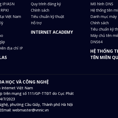
g IP/ASN
Quy trình đăng ký
Mô hình DNS
 RPKI
Chính sách
Hệ thống tên m
tại Việt Nam
Tiêu chuẩn kỹ thuật
Danh mục máy 
lý
Hỗ trợ
Chính sách
Tiêu chuẩn kỹ t
INTERNET ACADEMY
ảo
Máy chủ tên m
gặp
DNS64
iên địa chỉ IP
HỆ THỐNG T
LAS
TÊN MIỀN Q
HOA HỌC VÀ CÔNG NGHỆ
 Internet Việt Nam
 hợp trên mạng số 111/GP-TTĐT do Cục Phát
14/7/2023
ghệ, phường Cầu Giấy, Thành phố Hà Nội
2
Email:
webmaster@vnnic.vn