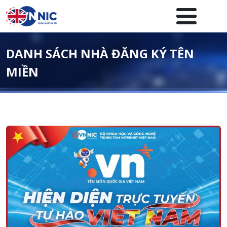
Nhảy đến nội dung
Menuheader của website
DANH SÁCH NHÀ ĐĂNG KÝ TÊN
MIỀN