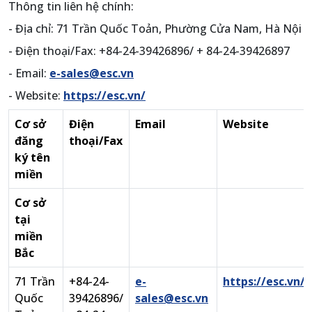
Thông tin liên hệ chính:
- Địa chỉ: 71 Trần Quốc Toản, Phường Cửa Nam, Hà Nội
- Điện thoại/Fax: +84-24-39426896/ + 84-24-39426897
- Email:
e-sales@esc.vn
- Website:
https://esc.vn/
Cơ sở
Điện
Email
Website
đăng
thoại/Fax
ký tên
miền
Cơ sở
tại
miền
Bắc
71 Trần
+84-24-
e-
https://esc.vn/
Quốc
39426896/
sales@esc.vn