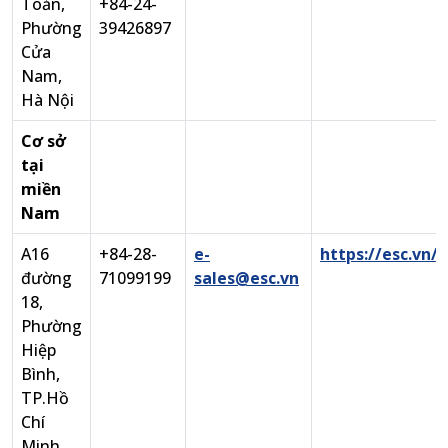
Toản,
+84-24-
Phường
39426897
Cửa
Nam,
Hà Nội
Cơ sở
tại
miền
Nam
A16
+84-28-
e-
https://esc.vn/
đường
71099199
sales@esc.vn
18,
Phường
Hiệp
Bình,
TP.Hồ
Chí
Minh