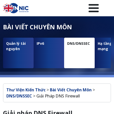
Nhảy đến nội dung
Menuheader của website
BÀI VIẾT CHUYÊN MÔN
Quản lý tài
IPv6
DNS/DNSSEC
Hạ tầng
nguyên
mạng
Breadcrumb
Thư Viện Kiến Thức
>
Bài Viết Chuyên Môn
>
DNS/DNSSEC
>
Giải Pháp DNS Firewall
Giải pháp DNS Firewall