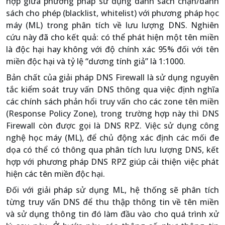
hợp giữa phương pháp sử dụng danh sách chặn/danh
sách cho phép (blacklist, whitelist) với phương pháp học
máy (ML) trong phân tích về lưu lượng DNS. Nghiên
cứu này đã cho kết quả: có thể phát hiện một tên miền
là độc hại hay không với độ chính xác 95% đối với tên
miền độc hại và tỷ lệ “dương tính giả” là 1:1000.
Bản chất của giải pháp DNS Firewall là sử dụng nguyên
tắc kiểm soát truy vấn DNS thông qua việc định nghĩa
các chính sách phản hổi truy vấn cho các zone tên miền
(Response Policy Zone), trong trường hợp này thì DNS
Firewall còn được gọi là DNS RPZ. Việc sử dụng công
nghệ học máy (ML), để chủ động xác định các mối đe
dọa có thể có thông qua phân tích lưu lượng DNS, kết
hợp với phương pháp DNS RPZ giúp cải thiện việc phát
hiện các tên miền độc hại.
Đối với giải pháp sử dụng ML, hệ thống sẽ phân tích
từng truy vấn DNS để thu thập thông tin về tên miền
và sử dụng thông tin đó làm đầu vào cho quá trình xử