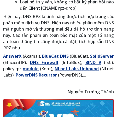
Loại bỏ truy vấn, không có bất kỳ phản hồi nào
đến Client [CNAME rpz-drop].
Hiện nay, DNS RPZ là tính năng được tích hợp trong các
phần mềm dịch vụ DNS. Hiện nay nhiều phần mềm DNS
mã nguồn mở và thương mại đều đã hỗ trợ tính năng
nay. Các sản phẩm an toàn bảo mật của một số hãng
an toàn thông tin cũng được cài đặt, tích hợp sẵn DNS
RPZ như:
AnswerX
(Akamai),
BlueCat DNS
(BlueCat),
SolidServer
(EfficientIP),
DNS Firewall
(InfoBlox),
BIND 9
(ISC),
policy.rpz
module
(Knot),
NLnet Labs Unbound
(NLnet
Labs),
PowerDNS Recursor
(PowerDNS),...
Nguyễn Trường Thành