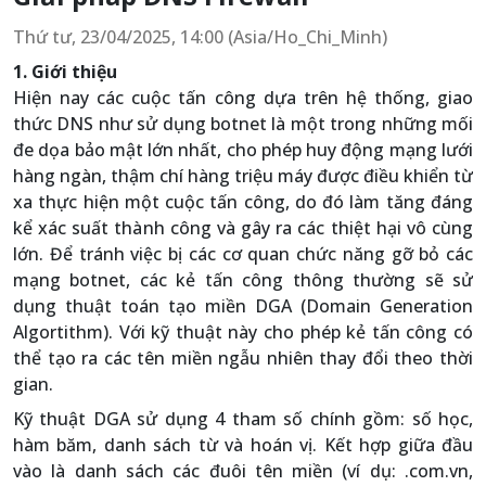
Thứ tư, 23/04/2025, 14:00 (Asia/Ho_Chi_Minh)
1. Giới thiệu
Hiện nay các cuộc tấn công dựa trên hệ thống, giao
thức DNS như sử dụng botnet là một trong những mối
đe dọa bảo mật lớn nhất, cho phép huy động mạng lưới
hàng ngàn, thậm chí hàng triệu máy được điều khiển từ
xa thực hiện một cuộc tấn công, do đó làm tăng đáng
kể xác suất thành công và gây ra các thiệt hại vô cùng
lớn. Để tránh việc bị các cơ quan chức năng gỡ bỏ các
mạng botnet, các kẻ tấn công thông thường sẽ sử
dụng thuật toán tạo miền DGA (Domain Generation
Algortithm). Với kỹ thuật này cho phép kẻ tấn công có
thể tạo ra các tên miền ngẫu nhiên thay đổi theo thời
gian.
Kỹ thuật DGA sử dụng 4 tham số chính gồm: số học,
hàm băm, danh sách từ và hoán vị. Kết hợp giữa đầu
vào là danh sách các đuôi tên miền (ví dụ: .com.vn,