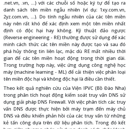
.net.vn, .vn, …) với các chuỗi số hoặc ký tự để tạo ra
danh sách tên miền ngẫu nhiên (ví dụ: 1xy.com.vn,
2yz.com.vn, …). Do tính ngẫu nhiên của các tên miền
này nên rất khó để xác định xem một tên miền nhất
định có độc hại hay không. Kỹ thuật đảo ngược
(Reverse engineering - RE) thường được sử dụng để xác
minh cách thức các tên miền này được tạo và sau đó
phá hủy thông tin liên lạc, mặc dù RE mất nhiều thời
gian để các tên miền hoạt động trong thời gian dài.
Trong trường hợp này, việc ứng dụng công nghệ học
máy (machine learning - ML) để cải thiện việc phân loại
tên miền độc hại và không độc hại là điều cần thiết.
Theo kết quả nghiên cứu của Viện IPVC (Bồ Đào Nha)
trong phân tích hoạt động kiểm soát truy vấn DNS sử
dụng giải pháp DNS Firewall. Với việc phân tích các truy
vấn DNS được thực hiện bởi máy trạm đến máy chủ
DNS và điều khiển phản hồi của các truy vấn từ những
kẻ tấn công dựa trên dữ liệu phân tích. Trong đó kết