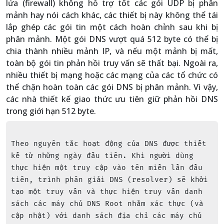
lửa (firewall) không hỗ trợ tốt các gói UDP bị phân
mảnh hay nói cách khác, các thiết bị này không thể tái
lắp ghép các gói tin một cách hoàn chỉnh sau khi bị
phân mảnh. Một gói DNS vượt quá 512 byte có thể bị
chia thành nhiều mảnh IP, và nếu một mảnh bị mất,
toàn bộ gói tin phản hồi truy vấn sẽ thất bại. Ngoài ra,
nhiều thiết bị mạng hoặc các mạng của các tổ chức có
thể chặn hoàn toàn các gói DNS bị phân mảnh. Vì vậy,
các nhà thiết kế giao thức ưu tiên giữ phản hồi DNS
trong giới hạn 512 byte.
Theo nguyên tắc hoạt động của DNS được thiết 
kế từ những ngày đầu tiên. Khi người dùng 
thực hiện một truy cập vào tên miền lần đầu 
tiên, trình phân giải DNS (resolver) sẽ khởi 
tạo một truy vấn và thực hiện truy vấn danh 
sách các máy chủ DNS Root nhằm xác thực (và 
cập nhật) với danh sách địa chỉ các máy chủ 