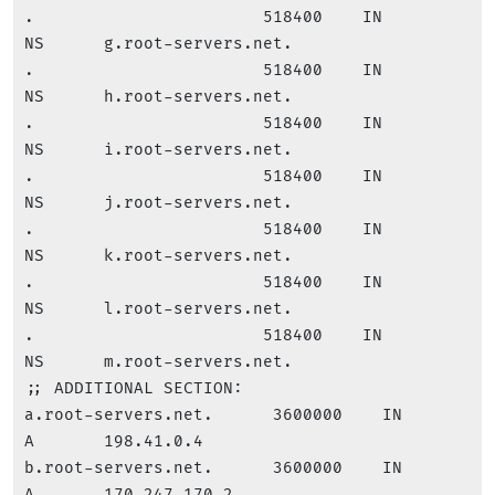
.                       518400    IN      
NS      g.root-servers.net.

.                       518400    IN      
NS      h.root-servers.net.

.                       518400    IN      
NS      i.root-servers.net.

.                       518400    IN      
NS      j.root-servers.net.

.                       518400    IN      
NS      k.root-servers.net.

.                       518400    IN      
NS      l.root-servers.net.

.                       518400    IN      
NS      m.root-servers.net.

;; ADDITIONAL SECTION:

a.root-servers.net.      3600000    IN      
A       198.41.0.4

b.root-servers.net.      3600000    IN      
A       170.247.170.2
