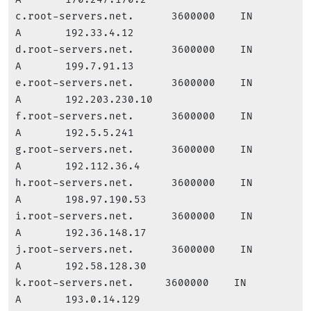
c.root-servers.net.      3600000    IN      
A       192.33.4.12

d.root-servers.net.      3600000    IN      
A       199.7.91.13

e.root-servers.net.      3600000    IN      
A       192.203.230.10

f.root-servers.net.      3600000    IN      
A       192.5.5.241

g.root-servers.net.      3600000    IN      
A       192.112.36.4

h.root-servers.net.      3600000    IN      
A       198.97.190.53

i.root-servers.net.      3600000    IN      
A       192.36.148.17

j.root-servers.net.      3600000    IN      
A       192.58.128.30

k.root-servers.net.     3600000    IN      
A       193.0.14.129
