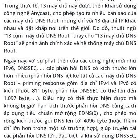
Trong thực tế, 13 máy chủ này được triển khai sử dụng
công nghệ Anycast, cho phép tạo ra nhiều bản sao của
các máy chủ DNS Root nhưng chỉ với 13 địa chỉ IP khác
nhau và đặt khắp nơi trên thế giới. Do đó, thuật ngữ
“13 cụm máy chủ DNS Root” thay cho “13 máy chủ DNS
Root” sẽ phản ánh chính xác về hệ thống máy chủ DNS
Root.
Ngày nay, với sự phát triển của các công nghệ mới như
IPv6, DNSSEC, … các phản hồi DNS có kích thước lớn
hơn nhiều (phản hồi DNS liệt kê tất cả các máy chủ DNS
Root – priming response gồm địa chỉ IPv4 và IPv6 có
kích thước 811 byte, phản hồi DNSSEC có thể lên đến
1.097 byte, …). Điều này có thể thực hiện được mà
không bị giới hạn kích thước phản hồi DNS bằng cách
áp dụng tiêu chuẩn mở rộng EDNS(0) , cho phép mở
rộng kích thước gói DNS lên tới 4096 byte (hoặc thậm
chí lớn hơn trong một số trường hợp), giúp truyền tải
các phản hồi DNS lớn, đặc biệt là khi sử dụng DNSSEC,