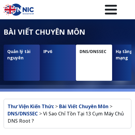
Nhảy đến nội dung
Menuheader của website
BÀI VIẾT CHUYÊN MÔN
Quản lý tài
IPv6
DNS/DNSSEC
Hạ tầng
nguyên
mạng
Breadcrumb
Thư Viện Kiến Thức
>
Bài Viết Chuyên Môn
>
DNS/DNSSEC
>
Vì Sao Chỉ Tồn Tại 13 Cụm Máy Chủ
DNS Root ?