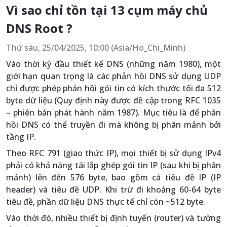
Vì sao chỉ tồn tại 13 cụm máy chủ
DNS Root ?
Thứ sáu, 25/04/2025, 10:00 (Asia/Ho_Chi_Minh)
Vào thời kỳ đầu thiết kế DNS (những năm 1980), một
giới hạn quan trọng là các phản hồi DNS sử dụng UDP
chỉ được phép phản hồi gói tin có kích thước tối đa 512
byte dữ liệu (Quy định này được đề cập trong RFC 1035
– phiên bản phát hành năm 1987). Mục tiêu là để phản
hồi DNS có thể truyền đi mà không bị phân mảnh bởi
tầng IP.
Theo RFC 791 (giao thức IP), mọi thiết bị sử dụng IPv4
phải có khả năng tái lắp ghép gói tin IP (sau khi bị phân
mảnh) lên đến 576 byte, bao gồm cả tiêu đề IP (IP
header) và tiêu đề UDP. Khi trừ đi khoảng 60-64 byte
tiêu đề, phần dữ liệu DNS thực tế chỉ còn ~512 byte.
Vào thời đó, nhiều thiết bị định tuyển (router) và tường