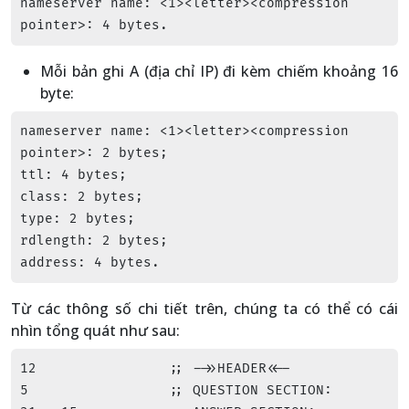
nameserver name: <1><letter><compression 
pointer>: 4 bytes.
Mỗi bản ghi A (địa chỉ IP) đi kèm chiếm khoảng 16
byte:
nameserver name: <1><letter><compression 
pointer>: 2 bytes;

ttl: 4 bytes;

class: 2 bytes;

type: 2 bytes;

rdlength: 2 bytes;

address: 4 bytes.
Từ các thông số chi tiết trên, chúng ta có thể có cái
nhìn tổng quát như sau:
12                ;; ->>HEADER<<-  

5                 ;; QUESTION SECTION:
