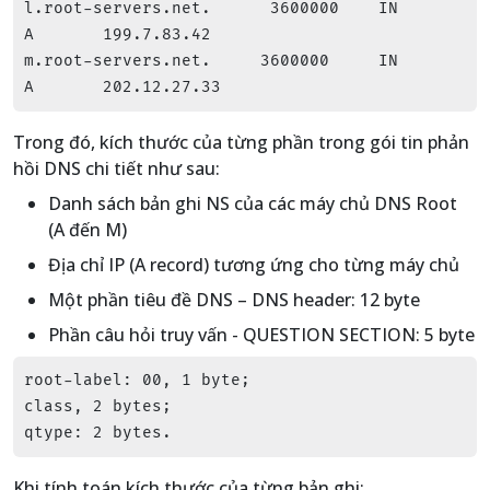
l.root-servers.net.      3600000    IN      
A       199.7.83.42

m.root-servers.net.     3600000     IN      
A       202.12.27.33
Trong đó, kích thước của từng phần trong gói tin phản
hồi DNS chi tiết như sau:
Danh sách bản ghi NS của các máy chủ DNS Root
(A đến M)
Địa chỉ IP (A record) tương ứng cho từng máy chủ
Một phần tiêu đề DNS – DNS header: 12 byte
Phần câu hỏi truy vấn - QUESTION SECTION: 5 byte
root-label: 00, 1 byte;

class, 2 bytes;

qtype: 2 bytes.
Khi tính toán kích thước của từng bản ghi: