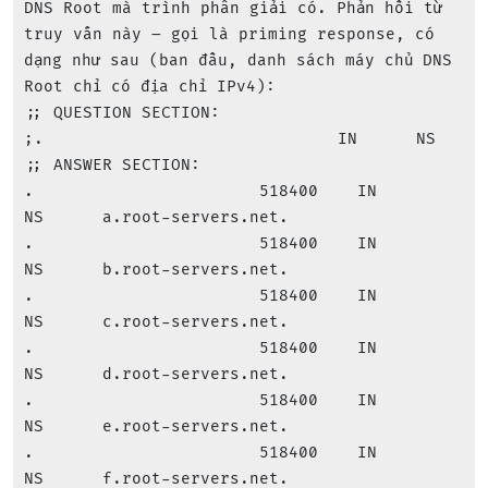
DNS Root mà trình phân giải có. Phản hồi từ 
truy vấn này – gọi là priming response, có 
dạng như sau (ban đầu, danh sách máy chủ DNS 
Root chỉ có địa chỉ IPv4):

;; QUESTION SECTION:

;.                              IN      NS

;; ANSWER SECTION:

.                       518400    IN      
NS      a.root-servers.net.

.                       518400    IN      
NS      b.root-servers.net.

.                       518400    IN      
NS      c.root-servers.net.

.                       518400    IN      
NS      d.root-servers.net.

.                       518400    IN      
NS      e.root-servers.net.

.                       518400    IN      
NS      f.root-servers.net.
