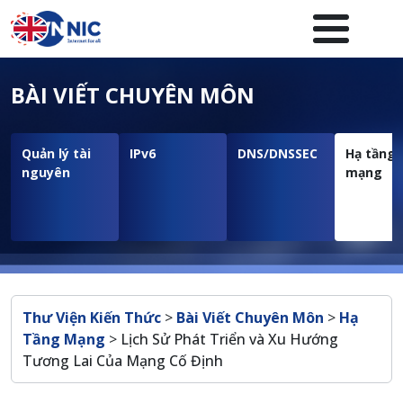
Nhảy đến nội dung
Menuheader của website
BÀI VIẾT CHUYÊN MÔN
Quản lý tài
IPv6
DNS/DNSSEC
Hạ tầng
nguyên
mạng
Breadcrumb
Thư Viện Kiến Thức
>
Bài Viết Chuyên Môn
>
Hạ
Tầng Mạng
>
Lịch Sử Phát Triển và Xu Hướng
Tương Lai Của Mạng Cố Định