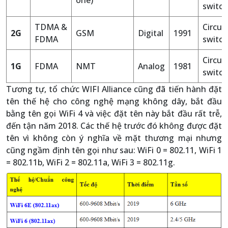
one)
switch
TDMA &
Circuit
2G
GSM
Digital
1991
FDMA
switch
Circuit
1G
FDMA
NMT
Analog
1981
switch
Tương tự, tổ chức WIFI Alliance cũng đã tiến hành đặt
tên thế hệ cho công nghệ mạng không dây, bắt đầu
bằng tên gọi WiFi 4 và việc đặt tên này bắt đầu rất trễ,
đến tận năm 2018. Các thế hệ trước đó không được đặt
tên vì không còn ý nghĩa về mặt thương mại nhưng
cũng ngầm định tên gọi như sau: WiFi 0 = 802.11, WiFi 1
= 802.11b, WiFi 2 = 802.11a, WiFi 3 = 802.11g.