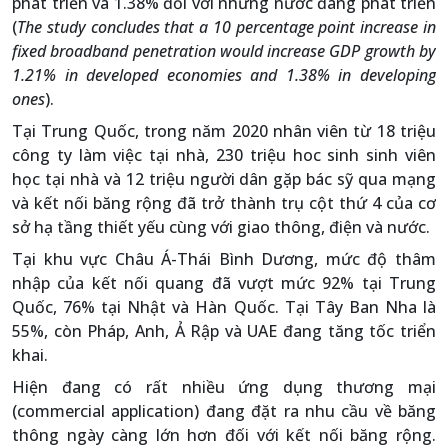
phát triển và 1.38% đối với những nước đang phát triển
(
The study concludes that a 10 percentage point increase in
fixed broadband penetration would increase GDP growth by
1.21% in developed economies and 1.38% in developing
ones
).
Tại Trung Quốc, trong năm 2020 nhân viên từ 18 triệu
công ty làm việc tại nhà, 230 triệu hoc sinh sinh viên
học tại nhà và 12 triệu người dân gặp bác sỹ qua mạng
và kết nối băng rộng đã trở thành trụ cột thứ 4 của cơ
sở hạ tầng thiết yếu cùng với giao thông, điện và nước.
Tại khu vực Châu Á-Thái Bình Dương, mức độ thâm
nhập của kết nối quang đã vượt mức 92% tại Trung
Quốc, 76% tại Nhật và Hàn Quốc. Tại Tây Ban Nha là
55%, còn Pháp, Anh, Ả Rập và UAE đang tăng tốc triển
khai.
Hiện đang có rất nhiều ứng dụng thương mại
(commercial application) đang đặt ra nhu cầu về băng
thông ngày càng lớn hơn đối với kết nối băng rộng.