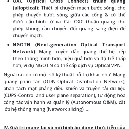
OXC (Optical Cross Connect) thuần quang
(alloptical)
: Thiết bị chuyển mạch bước sóng, cho
phép chuyển bước sóng giữa các cổng & có thể
được cấu hình từ xa. Các OXC thuần quang cho
phép không cần chuyển đổi quang sang điện để
chuyển mạch.
NGOTN (Next-generation Optical Transport
Network)
: Mạng truyền dẫn quang thế hệ tiếp
theo thông minh hơn, hiệu quả hơn và độ trễ thấp
hơn, ví dụ NGOTN có thể cấp dịch vụ Optical VPN.
Ngoài ra còn có một số kỹ thuật hỗ trợ khác như: Mạng
quang phân tán (ODN-Optical Distribution Network),
phân tách mặt phẳng điều khiển và truyền tải dữ liệu
(CUPS-Control and user plane separation), tự động hóa
công tác vận hành và quản lý (Autonomous O&M), cắt
lớp hệ thống mạng (Network slicing) …
IV. Giá trị mang lại và mô hình áp dụng thực tiễn của