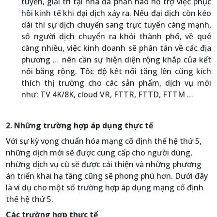
tuyến, giải trí tại nhà đã phần nào hỗ trợ việc phục
hồi kinh tế khi đại dịch xảy ra. Nếu đại dịch còn kéo
dài thì sự dịch chuyển sang trực tuyến càng mạnh,
số người dịch chuyển ra khỏi thành phố, về quê
càng nhiều, việc kinh doanh sẽ phân tán về các địa
phương … nên cần sự hiện diện rộng khắp của kết
nối băng rộng. Tốc độ kết nối tăng lên cũng kích
thích thị trường cho các sản phẩm, dịch vụ mới
như: TV 4K/8K, cloud VR, FTTR, FTTD, FTTM …
2. Những trường hợp áp dụng thực tế
Với sự kỳ vọng chuẩn hóa mạng cố định thế hệ thứ 5,
những dịch mới sẽ được cung cấp cho người dùng,
những dịch vụ cũ sẽ được cải thiện và những phương
án triển khai hạ tầng cũng sẽ phong phú hơn. Dưới đây
là ví dụ cho một số trường hợp áp dụng mạng cố định
thế hệ thứ 5.
Các trường hợp thực tế