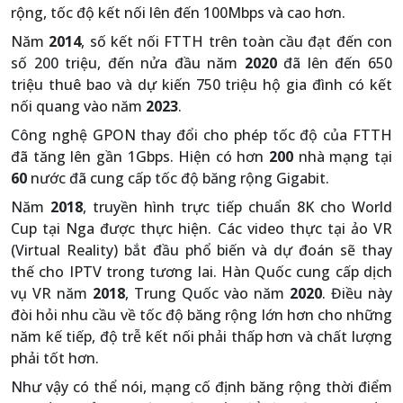
rộng, tốc độ kết nối lên đến 100Mbps và cao hơn.
Năm
2014
, số kết nối FTTH trên toàn cầu đạt đến con
số 200 triệu, đến nửa đầu năm
2020
đã lên đến 650
triệu thuê bao và dự kiến 750 triệu hộ gia đình có kết
nối quang vào năm
2023
.
Công nghệ GPON thay đổi cho phép tốc độ của FTTH
đã tăng lên gần 1Gbps. Hiện có hơn
200
nhà mạng tại
60
nước đã cung cấp tốc độ băng rộng Gigabit.
Năm
2018
, truyền hình trực tiếp chuẩn 8K cho World
Cup tại Nga được thực hiện. Các video thực tại ảo VR
(Virtual Reality) bắt đầu phổ biến và dự đoán sẽ thay
thế cho IPTV trong tương lai. Hàn Quốc cung cấp dịch
vụ VR năm
2018
, Trung Quốc vào năm
2020
. Điều này
đòi hỏi nhu cầu về tốc độ băng rộng lớn hơn cho những
năm kế tiếp, độ trễ kết nối phải thấp hơn và chất lượng
phải tốt hơn.
Như vậy có thể nói, mạng cố định băng rộng thời điểm