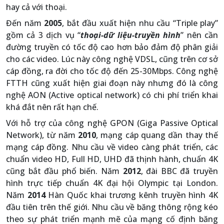
hay cả với thoại.
Đến năm
2005
, bắt đầu xuất hiện nhu cầu “Triple play”
gồm cả 3 dịch vụ “
thoại-dữ liệu-truyền hình
” nên cần
đường truyền có tốc độ cao hơn bảo đảm độ phân giải
cho các video. Lúc này công nghệ VDSL, cũng trên cơ sở
cáp đồng, ra đời cho tốc độ đến 25-30Mbps. Công nghệ
FTTH cũng xuất hiện giai đoạn này nhưng đó là công
nghệ AON (Active optical network) có chi phí triển khai
khá đắt nên rất hạn chế.
Với hỗ trợ của công nghệ GPON (Giga Passive Optical
Network), từ năm
2010
, mạng cáp quang dần thay thế
mạng cáp đồng. Nhu cầu về video càng phát triển, các
chuẩn video HD, Full HD, UHD đã thịnh hành, chuẩn 4K
cũng bắt đầu phổ biến. Năm
2012
, đài BBC đã truyền
hình trực tiếp chuẩn 4K đại hội Olympic tại London.
Năm
2014
Hàn Quốc khai trương kênh truyền hình 4K
đầu tiên trên thế giới. Nhu cầu về băng thông rộng kéo
theo sự phát triển mạnh mẽ của mạng cố định băng