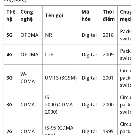
Thế
Công
Mã
Thời
Chuyể
Tên gọi
hệ
nghệ
hóa
điểm
mạch
Packe
5G
OFDMA
NR
Digital
2018
switch
Packe
4G
OFDMA
LTE
Digital
2009
switch
Circui
W-
3G
UMTS (3GSM)
Digital
2001
packe
CDMA
switch
IS-
Circui
3G
CDMA
2000 (CDMA
Digital
2000
packe
2000)
switch
Circui
IS-95 (CDMA
2G
CDMA
Digital
1995
packe