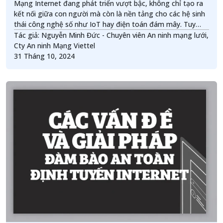
Mạng Internet đang phát triển vượt bậc, không chỉ tạo ra
kết nối giữa con người mà còn là nền tảng cho các hệ sinh
thái công nghệ số như IoT hay điện toán đám mây. Tuy
nhiên, cùng với sự phát triển của công nghệ hiện đại là
Tác giả: Nguyễn Minh Đức - Chuyên viên An ninh mạng lưới,
những thách thức ngày càng gia tăng về an toàn thông
Cty An ninh Mạng Viettel
tin, khi giờ đây mọi dữ liệu, hoạt động và dịch vụ đều được
31 Tháng 10, 2024
luân chuyển trên không gian mạng. Trong số các nguy cơ
phổ biến thì tấn công từ chối dịch vụ phân tán (DDoS) nổi
lên như một mối đe dọa lớn.