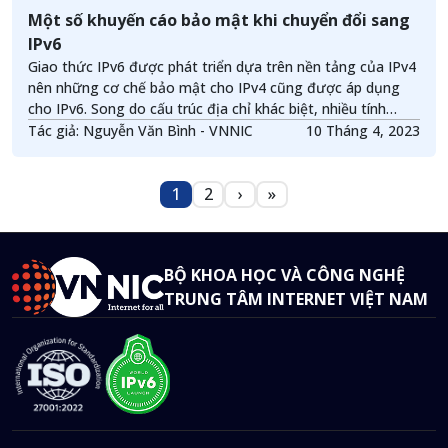
Một số khuyến cáo bảo mật khi chuyển đổi sang
IPv6
Giao thức IPv6 được phát triển dựa trên nền tảng của IPv4
nên những cơ chế bảo mật cho IPv4 cũng được áp dụng
cho IPv6. Song do cấu trúc địa chỉ khác biệt, nhiều tính
năng và giao thức mới được bổ sung nên việc bảo mật cho
Tác giả: Nguyễn Văn Bình - VNNIC
10 Tháng 4, 2023
IPv6 có những đặc điểm riêng, cần xem xét và đánh giá kỹ
trong quá trình xây dựng giải pháp và triển khai chuyển đổi
Pagination
sang giao thức này.
1
2
›
»
Trang
Trang
Next page
Last page
BỘ KHOA HỌC VÀ CÔNG NGHỆ
TRUNG TÂM INTERNET VIỆT NAM