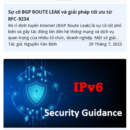
Sự cố BGP ROUTE LEAK và giải pháp tối ưu từ
RFC-9234
Rò rỉ định tuyến Internet (BGP Route Leak) là sự cố rất phổ
biến và gây tác động lớn đến hệ thống mạng và dịch vụ
quan trọng của nhiều tổ chức, doanh nghiệp. Một số giải
pháp và chính sách đã được áp dụng để giải quyết sự cố
Tác giả: Nguyễn Văn Bình
29 Tháng 7, 2023
này nhưng mang tính thủ công và chưa triệt để. Nhằm tìm
kiếm một giải pháp tự động và tối ưu hơn, RFC-9234 đã đề
xuất sử dụng và bổ sung một số đặc tính cho giao thức
định tuyến BGP để có thể phát hiện và ngăn chặn sự cố
này.