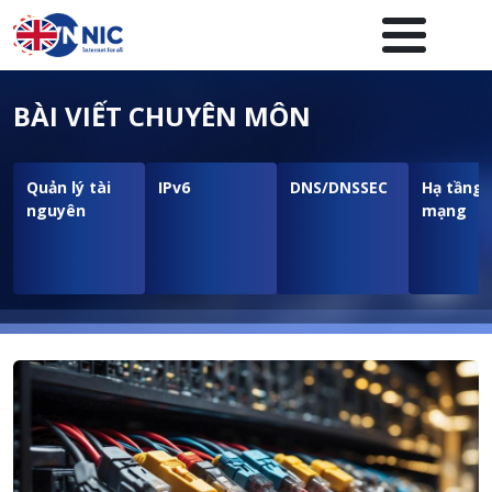
Nhảy đến nội dung
Menuheader của website
BÀI VIẾT CHUYÊN MÔN
Quản lý tài
IPv6
DNS/DNSSEC
Hạ tầng
nguyên
mạng