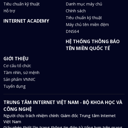
Tiêu chuẩn kỹ thuật
Danh mục máy chủ
Hỗ trợ
Chính sách
Tiêu chuẩn kỹ thuật
INTERNET ACADEMY
Máy chủ tên miền đệm
DNS64
HỆ THỐNG THÔNG BÁO
TÊN MIỀN QUỐC TẾ
GIỚI THIỆU
Cơ cấu tổ chức
Tầm nhìn, sứ mệnh
Sản phẩm VNNIC
Tuyển dụng
TRUNG TÂM INTERNET VIỆT NAM - BỘ KHOA HỌC VÀ
CÔNG NGHỆ
Người chịu trách nhiệm chính: Giám đốc Trung tâm Internet
Việt Nam
Giấy phép thiết lập trang thông tin điện tử tổng hợp trên mạng