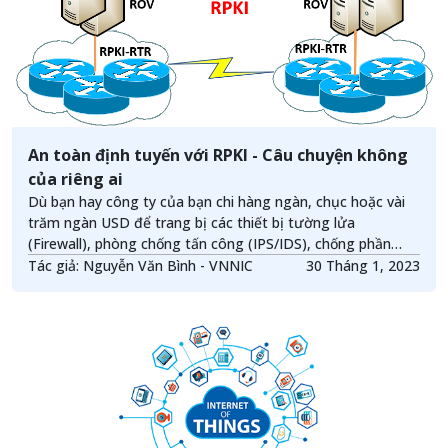
An toàn định tuyến với RPKI - Câu chuyện không
của riêng ai
Dù bạn hay công ty của bạn chi hàng ngàn, chục hoặc vài
trăm ngàn USD để trang bị các thiết bị tường lửa
(Firewall), phòng chống tấn công (IPS/IDS), chống phần
mềm độc hại (Anti Malware, Mail Gateway) ... để bảo mật
Tác giả: Nguyễn Văn Bình - VNNIC
30 Tháng 1, 2023
cho hệ thống mạng nhưng điều gì sẽ xảy ra khi bạn kết nối
và trao đổi thông tin với bên ngoài thông qua môi trường
Internet?