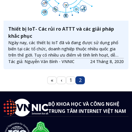
Thiết bị IoT- Các rủi ro ATTT và các giải pháp
khắc phục
Ngày nay, các thiết bị IoT đã và đang được sử dụng phổ
biến tại các tổ chức, doanh nghiệp thuộc nhiều quốc gia
trên thế giới. Tuy có nhiều ưu điểm về tính linh hoạt, dễ
dàng quản lý, loại thiết bị này cũng tồn tại nhiều vấn đề liên
Tác giả: Nguyễn Văn Bình - VNNIC
24 Tháng 8, 2020
quan đến an toàn bảo mật của chính nó và của các thiết bị
thuộc cùng hệ thống kết nối.
Pagination
«
‹
1
2
First page
Trang trước
Trang
Trang
BỘ KHOA HỌC VÀ CÔNG NGHỆ
TRUNG TÂM INTERNET VIỆT NAM