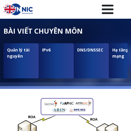
Nhảy đến nội dung
Menuheader của website
BÀI VIẾT CHUYÊN MÔN
Quản lý tài
IPv6
DNS/DNSSEC
Hạ tầng
nguyên
mạng