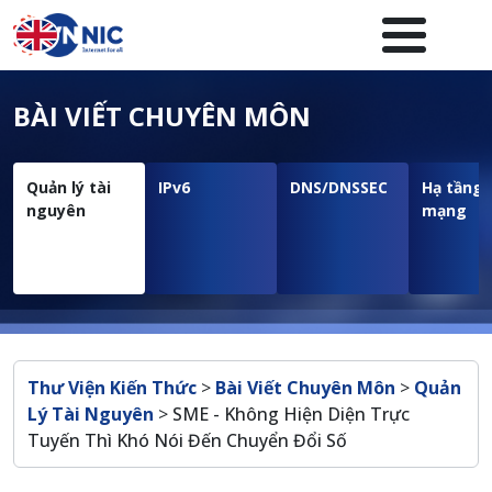
Nhảy đến nội dung
Menuheader của website
BÀI VIẾT CHUYÊN MÔN
Quản lý tài
IPv6
DNS/DNSSEC
Hạ tầng
nguyên
mạng
Breadcrumb
Thư Viện Kiến Thức
>
Bài Viết Chuyên Môn
>
Quản
Lý Tài Nguyên
>
SME - Không Hiện Diện Trực
Tuyến Thì Khó Nói Đến Chuyển Đổi Số