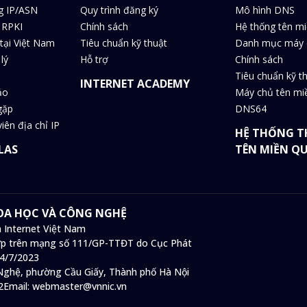
g IP/ASN
Quy trình đăng ký
Mô hình DNS
 RPKI
Chính sách
Hệ thống tên m
tại Việt Nam
Tiêu chuẩn kỹ thuật
Danh mục máy 
lý
Hỗ trợ
Chính sách
Tiêu chuẩn kỹ t
INTERNET ACADEMY
ảo
Máy chủ tên m
gặp
DNS64
iên địa chỉ IP
HỆ THỐNG T
LAS
TÊN MIỀN Q
HOA HỌC VÀ CÔNG NGHỆ
 Internet Việt Nam
 hợp trên mạng số 111/GP-TTĐT do Cục Phát
14/7/2023
ghệ, phường Cầu Giấy, Thành phố Hà Nội
2
Email:
webmaster@vnnic.vn