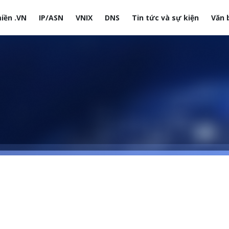
iền .VN
IP/ASN
VNIX
DNS
Tin tức và sự kiện
Văn 
site