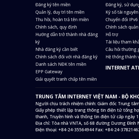
Đăng ký tên miền
Đăng ký, sử dụn
Quản lý, duy trì tên miền
Ký số tài nguyên
Thu hồi, hoàn trả tên miền
Chuyển đổi IPv6 
Chính sách, quy định
Chính sách quản 
Hướng dẫn trở thành nhà đăng
Hỗ trợ
ký
Tài liệu tham kh
Nhà đăng ký cần biết
Câu hỏi thường 
Chính sách đối với nhà đăng ký
Hệ thống thành v
Danh sách NĐK tên miền
INTERNET AT
EPP Gateway
Giải quyết tranh chấp tên miền
TRUNG TÂM INTERNET VIỆT NAM - BỘ K
Người chịu trách nhiệm chính: Giám đốc Trung tâm
Giấy phép thiết lập trang thông tin điện tử tổng
thanh, Truyền hình và thông tin điện tử cấp ngày 
Địa chỉ:
Tòa nhà VNTA, số 68 đường Dương Đình N
Điện thoại:
+84-24-35564944
Fax:
+84-24-3782146