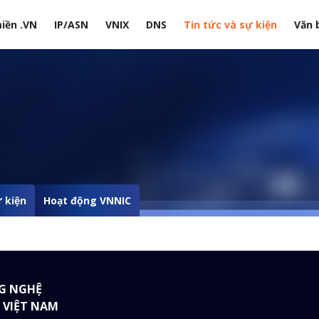
iền .VN
IP/ASN
VNIX
DNS
Tin tức và sự kiện
Văn 
site
 kiện
Hoạt động VNNIC
G NGHỆ
 VIỆT NAM