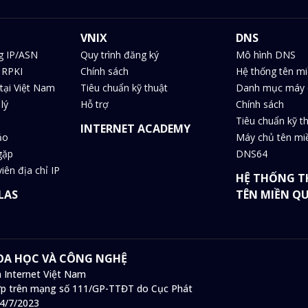
VNIX
DNS
g IP/ASN
Quy trình đăng ký
Mô hình DNS
 RPKI
Chính sách
Hệ thống tên m
tại Việt Nam
Tiêu chuẩn kỹ thuật
Danh mục máy 
lý
Hỗ trợ
Chính sách
Tiêu chuẩn kỹ t
INTERNET ACADEMY
ảo
Máy chủ tên m
gặp
DNS64
iên địa chỉ IP
HỆ THỐNG T
LAS
TÊN MIỀN Q
HOA HỌC VÀ CÔNG NGHỆ
 Internet Việt Nam
 hợp trên mạng số 111/GP-TTĐT do Cục Phát
14/7/2023