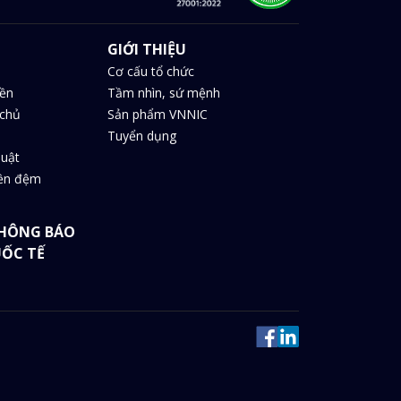
GIỚI THIỆU
Cơ cấu tổ chức
iền
Tầm nhìn, sứ mệnh
chủ
Sản phẩm VNNIC
Tuyển dụng
huật
iền đệm
HÔNG BÁO
UỐC TẾ