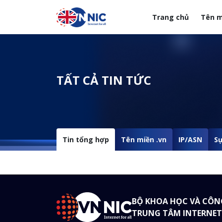
Nhảy đến nội dung
Trang chủ
Tên m
Menuheader của web
TẤT CẢ TIN TỨC
Tin tổng hợp
Tên miền .vn
IP/ASN
Sự
BỘ KHOA HỌC VÀ CÔN
TRUNG TÂM INTERNET