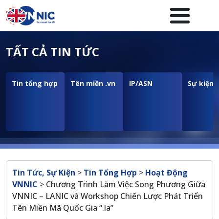
Nhảy đến nội dung
Menuheader của website
TẤT CẢ TIN TỨC
Tin tổng hợp
Tên miền .vn
IP/ASN
Sự kiện
Breadcrumb
Tin Tức, Sự Kiện
>
Tin Tổng Hợp
>
Hoạt Động
VNNIC
>
Chương Trình Làm Việc Song Phương Giữa
VNNIC – LANIC và Workshop Chiến Lược Phát Triển
Tên Miền Mã Quốc Gia “.la”