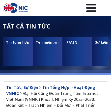
Nhảy đến nội dung
Menuheader của website
TẤT CẢ TIN TỨC
Tin tổng hợp
Tên miền .vn
IP/ASN
Sự kiện
Breadcrumb
Tin Tức, Sự Kiện
>
Tin Tổng Hợp
>
Hoạt Động
VNNIC
>
Đại Hội Công Đoàn Trung Tâm Internet
Việt Nam (VNNIC) Khóa I, Nhiệm Kỳ 2025–2030:
Đoàn Kết – Trách Nhiệm – Đổi Mới – Phát Triển