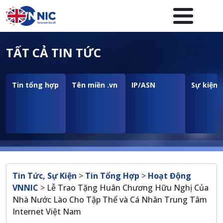
Nhảy đến nội dung
Menuheader của website
TẤT CẢ TIN TỨC
Tin tổng hợp
Tên miền .vn
IP/ASN
Sự kiện
Breadcrumb
Tin Tức, Sự Kiện
>
Tin Tổng Hợp
>
Hoạt Động
VNNIC
>
Lễ Trao Tặng Huân Chương Hữu Nghị Của
Nhà Nước Lào Cho Tập Thể và Cá Nhân Trung Tâm
Internet Việt Nam