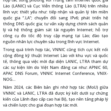
Lào (LANIC) và Cục Viễn thông Lào (LTRA) trên nhiều
lĩnh vực thiết yếu như: tiếp nhận và quản lý tên miền
quốc gia “.LA”; chuyển đổi sang IPv6; phát triển hệ
thống DNS quốc gia; tư vấn xây dựng chính sách quản
lý và hệ thống giám sát tài nguyên Internet; hỗ trợ
công cụ đo tốc độ truy cập mạng tại Lào; đào tạo
nguồn nhân lực chuyên sâu trong lĩnh vực Internet.
Trong quá trình hợp tác, VNNIC cũng tích cực kết nối
cộng đồng kỹ thuật Internet Lào với khu vực và quốc
tế, thông qua việc mời đại diện LANIC, LTRA tham dự
các sự kiện lớn do Việt Nam đăng cai như: APNIC 60,
APAC DNS Forum, VNNIC Internet Conference, VNIX-
NOG…
Năm 2024, các Biên bản ghi nhớ hợp tác (MoU) giữa
VNNIC và LANIC, LTRA đã được ký kết dưới sự chứng
kiến của Lãnh đạo cấp cao hai Bộ, tạo nền tảng pháp lý
và chiến lược cho giai đoạn hợp tác mới.