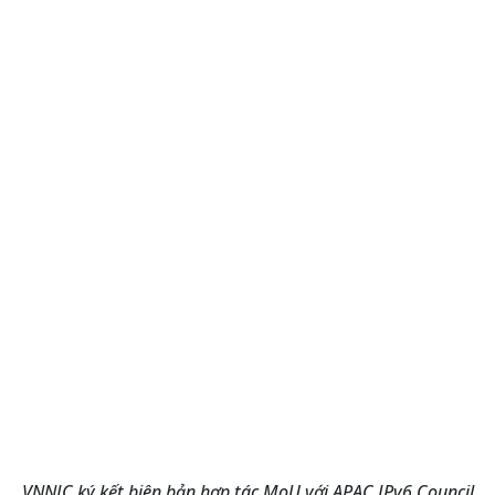
VNNIC ký kết biên bản hợp tác MoU với APAC IPv6 Council