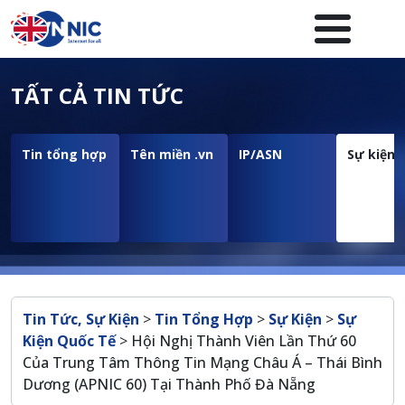
Nhảy đến nội dung
Menuheader của website
TẤT CẢ TIN TỨC
Tin tổng hợp
Tên miền .vn
IP/ASN
Sự kiện
Breadcrumb
Tin Tức, Sự Kiện
>
Tin Tổng Hợp
>
Sự Kiện
>
Sự
Kiện Quốc Tế
>
Hội Nghị Thành Viên Lần Thứ 60
Của Trung Tâm Thông Tin Mạng Châu Á – Thái Bình
Dương (APNIC 60) Tại Thành Phố Đà Nẵng