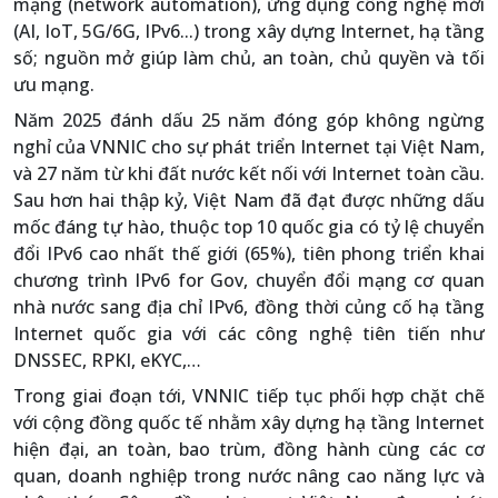
mạng (network automation), ứng dụng công nghệ mới
(AI, IoT, 5G/6G, IPv6...) trong xây dựng Internet, hạ tầng
số; nguồn mở giúp làm chủ, an toàn, chủ quyền và tối
ưu mạng.
Năm 2025 đánh dấu 25 năm đóng góp không ngừng
nghỉ của VNNIC cho sự phát triển Internet tại Việt Nam,
và 27 năm từ khi đất nước kết nối với Internet toàn cầu.
Sau hơn hai thập kỷ, Việt Nam đã đạt được những dấu
mốc đáng tự hào, thuộc top 10 quốc gia có tỷ lệ chuyển
đổi IPv6 cao nhất thế giới (65%), tiên phong triển khai
chương trình IPv6 for Gov, chuyển đổi mạng cơ quan
nhà nước sang địa chỉ IPv6, đồng thời củng cố hạ tầng
Internet quốc gia với các công nghệ tiên tiến như
DNSSEC, RPKI, eKYC,…
Trong giai đoạn tới, VNNIC tiếp tục phối hợp chặt chẽ
với cộng đồng quốc tế nhằm xây dựng hạ tầng Internet
hiện đại, an toàn, bao trùm, đồng hành cùng các cơ
quan, doanh nghiệp trong nước nâng cao năng lực và