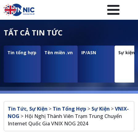
Nhảy đến nội dung
Menuheader của website
TẤT CẢ TIN TỨC
Tin tổng hợp
Tên miền .vn
IP/ASN
Sự kiện
Breadcrumb
Tin Tức, Sự Kiện
>
Tin Tổng Hợp
>
Sự Kiện
>
VNIX-
NOG
>
Hội Nghị Thành Viên Trạm Trung Chuyển
Internet Quốc Gia VNIX NOG 2024