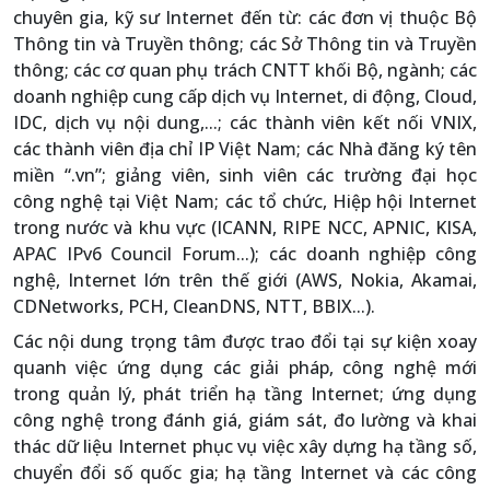
chuyên gia, kỹ sư Internet đến từ: các đơn vị thuộc Bộ
Thông tin và Truyền thông; các Sở Thông tin và Truyền
thông; các cơ quan phụ trách CNTT khối Bộ, ngành; các
doanh nghiệp cung cấp dịch vụ Internet, di động, Cloud,
IDC, dịch vụ nội dung,...; các thành viên kết nối VNIX,
các thành viên địa chỉ IP Việt Nam; các Nhà đăng ký tên
miền “.vn”; giảng viên, sinh viên các trường đại học
công nghệ tại Việt Nam; các tổ chức, Hiệp hội Internet
trong nước và khu vực (ICANN, RIPE NCC, APNIC, KISA,
APAC IPv6 Council Forum...); các doanh nghiệp công
nghệ, Internet lớn trên thế giới (AWS, Nokia, Akamai,
CDNetworks, PCH, CleanDNS, NTT, BBIX...).
Các nội dung trọng tâm được trao đổi tại sự kiện xoay
quanh việc ứng dụng các giải pháp, công nghệ mới
trong quản lý, phát triển hạ tầng Internet; ứng dụng
công nghệ trong đánh giá, giám sát, đo lường và khai
thác dữ liệu Internet phục vụ việc xây dựng hạ tầng số,
chuyển đổi số quốc gia; hạ tầng Internet và các công