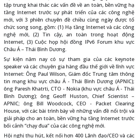
tập trung khai thác các vấn đề về an toàn, bền vững hạ
tầng Internet trước sự phát triển của các công nghệ
mới, với 3 phiên chuyên đề chiều cùng ngày được tổ
chức song song, gồm: (1) Hạ tầng Internet và các công
nghệ mới, (2) Tin cậy, an toàn trong hoạt động
Internet, (3) Cuộc họp hội đồng IPv6 Forum khu vực
Châu Á – Thái Bình Dương.
Sự kiện năm nay có sự tham gia của các keynote
speaker và các chuyên gia hàng đầu thế giới về lĩnh vực
Internet: Ông Paul Wilson, Giám đốc Trung tâm thông
tin mạng khu vực châu Á - Thái Bình Dương (APNIC);
ông Paresh Khatrti, CTO - Nokia (khu vực châu Á - Thái
Bình Dương); ông Geoff Huston, Chief Scientist –
APNIC; ông Bill Woodcock, CEO - Packet Clearing
House, với các bài trình bày về những vấn đề nổi trội và
giải pháp cho an toàn, bền vững hạ tầng Internet trước
bối cảnh “chạy đua” của các công nghệ mới.
Hội nghị thu hút, kết nối hơn 400 Lãnh đạo/CEO và các