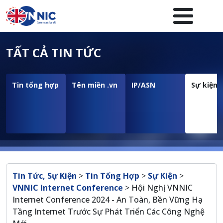
Nhảy đến nội dung
Menuheader của website
TẤT CẢ TIN TỨC
Tin tổng hợp
Tên miền .vn
IP/ASN
Sự kiện
Breadcrumb
Tin Tức, Sự Kiện
>
Tin Tổng Hợp
>
Sự Kiện
>
VNNIC Internet Conference
>
Hội Nghị VNNIC
Internet Conference 2024 - An Toàn, Bền Vững Hạ
Tầng Internet Trước Sự Phát Triển Các Công Nghệ