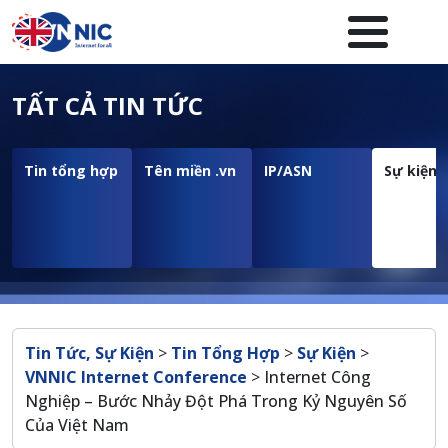
Nhảy đến nội dung
Menuheader của website
TẤT CẢ TIN TỨC
Tin tổng hợp
Tên miền .vn
IP/ASN
Sự kiện
Breadcrumb
Tin Tức, Sự Kiện
>
Tin Tổng Hợp
>
Sự Kiện
>
VNNIC Internet Conference
>
Internet Công
Nghiệp – Bước Nhảy Đột Phá Trong Kỷ Nguyên Số
Của Việt Nam