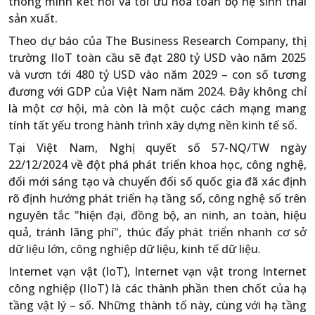
thông minh kết nối và tối ưu hóa toàn bộ hệ sinh thái
sản xuất.
Theo dự báo của The Business Research Company, thị
trường IIoT toàn cầu sẽ đạt 280 tỷ USD vào năm 2025
và vươn tới 480 tỷ USD vào năm 2029 – con số tương
đương với GDP của Việt Nam năm 2024. Đây không chỉ
là một cơ hội, mà còn là một cuộc cách mạng mang
tính tất yếu trong hành trình xây dựng nền kinh tế số.
Tại Việt Nam, Nghị quyết số 57-NQ/TW ngày
22/12/2024 về đột phá phát triển khoa học, công nghệ,
đổi mới sáng tạo và chuyển đổi số quốc gia đã xác định
rõ định hướng phát triển hạ tầng số, công nghệ số trên
nguyên tắc "hiện đại, đồng bộ, an ninh, an toàn, hiệu
quả, tránh lãng phí", thúc đẩy phát triển nhanh cơ sở
dữ liệu lớn, công nghiệp dữ liệu, kinh tế dữ liệu.
Internet vạn vật (IoT), Internet vạn vật trong Internet
công nghiệp (IIoT) là các thành phần then chốt của hạ
tầng vật lý – số. Những thành tố này, cùng với hạ tầng