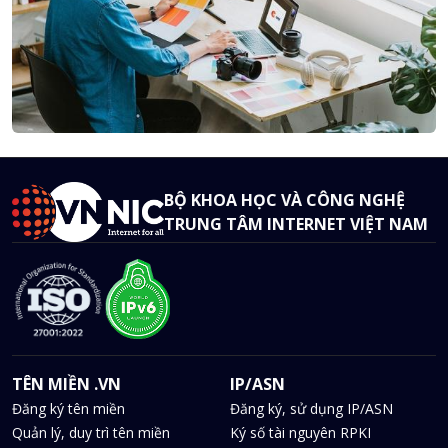
BỘ KHOA HỌC VÀ CÔNG NGHỆ
TRUNG TÂM INTERNET VIỆT NAM
TÊN MIỀN .VN
IP/ASN
Đăng ký tên miền
Đăng ký, sử dụng IP/ASN
Quản lý, duy trì tên miền
Ký số tài nguyên RPKI