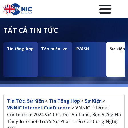
Nhảy đến nội dung
Menuheader của website
TẤT CẢ TIN TỨC
Tin tổng hợp
Tên miền .vn
IP/ASN
Sự kiện
Breadcrumb
Tin Tức, Sự Kiện
>
Tin Tổng Hợp
>
Sự Kiện
>
VNNIC Internet Conference
>
VNNIC Internet
Conference 2024 Với Chủ Đề “An Toàn, Bền Vững Hạ
Tầng Internet Trước Sự Phát Triển Các Công Nghệ