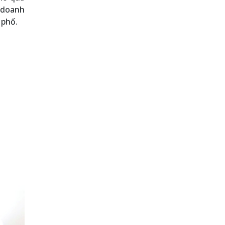
 doanh
 phố.