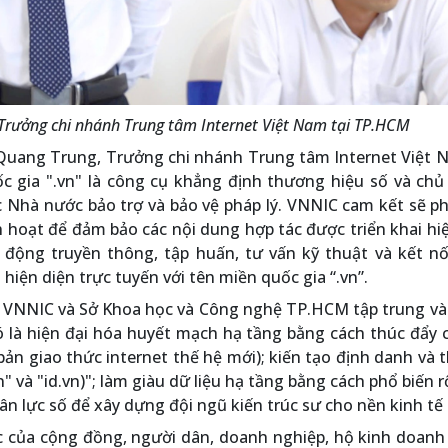
Trưởng chi nhánh Trung tâm Internet Việt Nam tại TP.HCM
ỗ Quang Trung, Trưởng chi nhánh Trung tâm Internet Việt 
c gia ".vn" là công cụ khẳng định thương hiệu số và chủ
c Nhà nước bảo trợ và bảo vệ pháp lý. VNNIC cam kết sẽ p
nh hoạt để đảm bảo các nội dung hợp tác được triển khai hi
 động truyền thông, tập huấn, tư vấn kỹ thuật và kết nố
iện diện trực tuyến với tên miền quốc gia “.vn”.
ữa VNNIC và Sở Khoa học và Công nghệ TP.HCM tập trung và
Đó là hiện đại hóa huyết mạch hạ tầng bằng cách thúc đẩy
 bản giao thức internet thế hệ mới); kiến tạo định danh và
" và "id.vn)"; làm giàu dữ liệu hạ tầng bằng cách phổ biến r
ân lực số để xây dựng đội ngũ kiến trúc sư cho nền kinh tế 
c của cộng đồng, người dân, doanh nghiệp, hộ kinh doanh