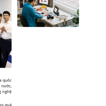
a quốc
ả nước,
ng nghệ
ho quá