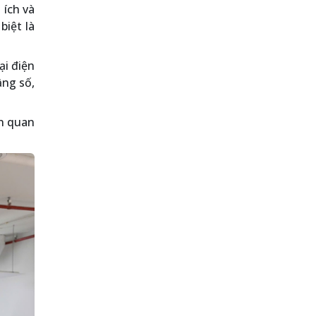
 ích và
biệt là
ại điện
ầng số,
ên quan