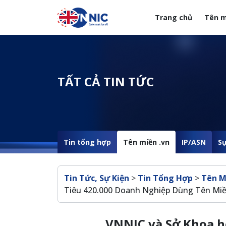
Nhảy đến nội dung
Trang chủ
Tên m
Menuheader của web
TẤT CẢ TIN TỨC
Tin tổng hợp
Tên miền .vn
IP/ASN
Sự
Breadcrumb
Tin Tức, Sự Kiện
>
Tin Tổng Hợp
>
Tên M
Tiêu 420.000 Doanh Nghiệp Dùng Tên Miền
VNNIC và Sở Khoa h