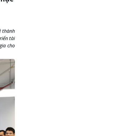
ệ thành
iển tài
gia cho