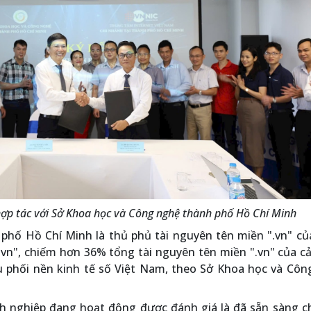
hợp tác với Sở Khoa học và Công nghệ thành phố Hồ Chí Minh
phố Hồ Chí Minh là thủ phủ tài nguyên tên miền ".vn" củ
".vn", chiếm hơn 36% tổng tài nguyên tên miền ".vn" của c
iều phối nền kinh tế số Việt Nam, theo Sở Khoa học và Cô
nh nghiệp đang hoạt động được đánh giá là đã sẵn sàng c