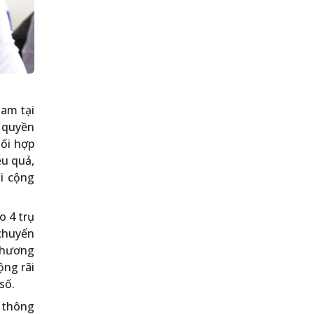
Nam tại
 quyền
hối hợp
ệu quả,
i cộng
o 4 trụ
 chuyển
 thương
ộng rãi
số.
 thông