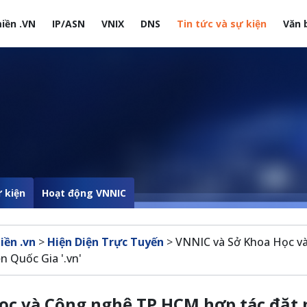
iền .VN
IP/ASN
VNIX
DNS
Tin tức và sự kiện
Văn 
site
 kiện
Hoạt động VNNIC
iền .vn
>
Hiện Diện Trực Tuyến
>
VNNIC và Sở Khoa Học v
 Quốc Gia '.vn'
ọc và Công nghệ TP.HCM hợp tác đặt