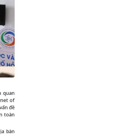
m quan
rnet of
 vấn đề
an toàn
địa bàn