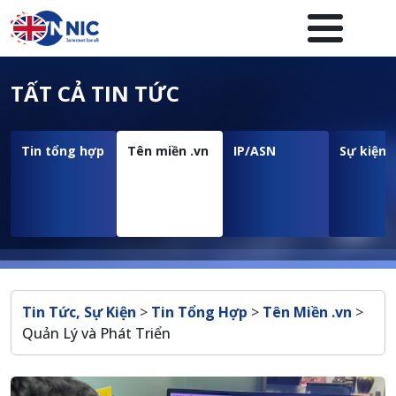
Nhảy đến nội dung
Menuheader của website
TẤT CẢ TIN TỨC
Tin tổng hợp
Tên miền .vn
IP/ASN
Sự kiện
Breadcrumb
Tin Tức, Sự Kiện
>
Tin Tổng Hợp
>
Tên Miền .vn
>
Quản Lý và Phát Triển