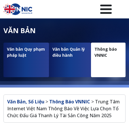
Nhảy đến nội dung
Menuheader của website
VĂN BẢN
Văn bản Quy phạm
Văn bản Quản lý
Thông báo
pháp luật
điều hành
VNNIC
Breadcrumb
Văn Bản, Số Liệu
>
Thông Báo VNNIC
>
Trung Tâm
Internet Việt Nam Thông Báo Về Việc Lựa Chọn Tổ
Chức Đấu Giá Thanh Lý Tài Sản Công Năm 2025