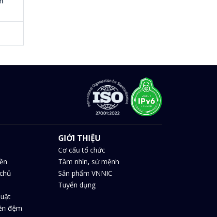
ên
GIỚI THIỆU
Cơ cấu tổ chức
iền
Tầm nhìn, sứ mệnh
chủ
Sản phẩm VNNIC
Tuyển dụng
huật
iền đệm