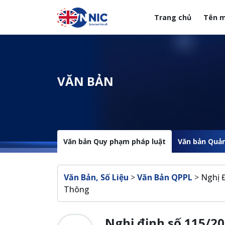
Nhảy đến nội dung
Trang chủ
Tên m
Menuheader của web
VĂN BẢN
Văn bản Quy phạm pháp luật
Văn bản Quản
Breadcrumb
Văn Bản, Số Liệu
>
Văn Bản QPPL
>
Nghị 
Thông
Nghị định số 115/2