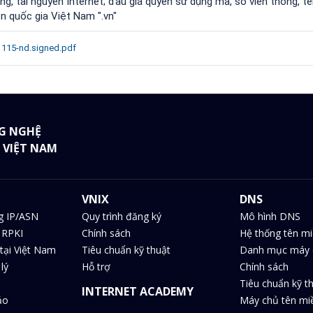
ng, tài nguyên Internet; đấu giá quyền sử dụng mã, số viễn thông, t
n quốc gia Việt Nam ".vn"
115-nd.signed.pdf
G NGHỆ
 VIỆT NAM
VNIX
DNS
g IP/ASN
Quy trình đăng ký
Mô hình DNS
 RPKI
Chính sách
Hệ thống tên m
tại Việt Nam
Tiêu chuẩn kỹ thuật
Danh mục máy 
lý
Hỗ trợ
Chính sách
Tiêu chuẩn kỹ t
INTERNET ACADEMY
ảo
Máy chủ tên m