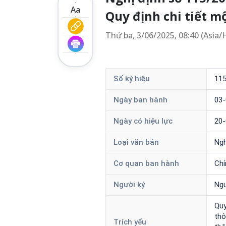
Aa
Quy định chi tiết m
Thứ ba, 3/06/2025, 08:40 (Asia
Số ký hiệu
11
Ngày ban hành
03-
Ngày có hiệu lực
20-
Loại văn bản
Ngh
Cơ quan ban hành
Chí
Người ký
Ngu
Quy
thô
Trích yếu