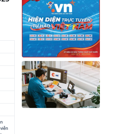
ễn
 viễn