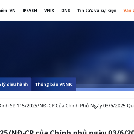
iền .VN
IP/ASN
VNIX
DNS
Tin tức và sự kiện
Văn 
site
 lý điều hành
Thông báo VNNIC
Định Số 115/2025/NĐ-CP Của Chính Phủ Ngày 03/6/2025 Quy 
025/NĐ-CP của Chính phủ ngày 03/6/2