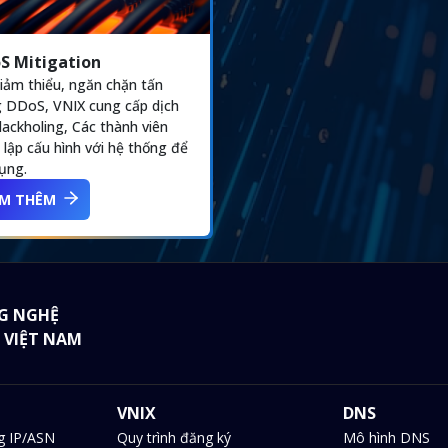
S Mitigation
iảm thiểu, ngăn chặn tấn
 DDoS, VNIX cung cấp dịch
lackholing, Các thành viên
t lập cấu hình với hệ thống để
ụng.
M THÊM
G NGHỆ
 VIỆT NAM
VNIX
DNS
g IP/ASN
Quy trình đăng ký
Mô hình DNS