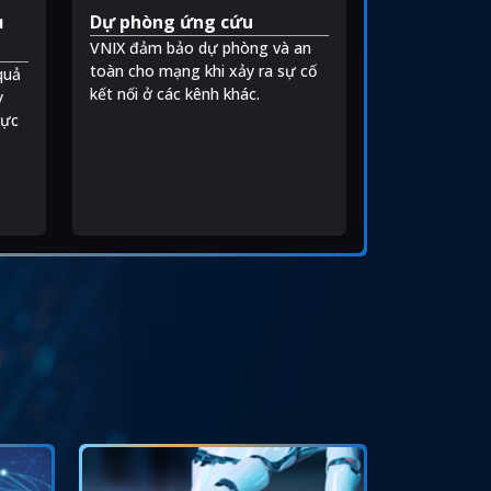
ụ
Dự phòng ứng cứu
VNIX đảm bảo dự phòng và an
.
toàn cho mạng khi xảy ra sự cố
quả
kết nối ở các kênh khác.
y
rực