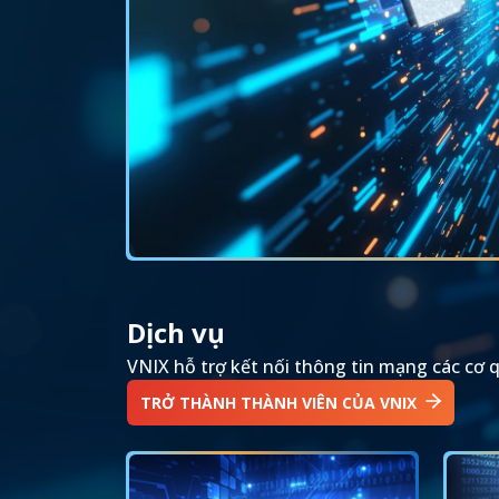
Dịch vụ
VNIX hỗ trợ kết nối thông tin mạng các cơ 
TRỞ THÀNH THÀNH VIÊN CỦA VNIX