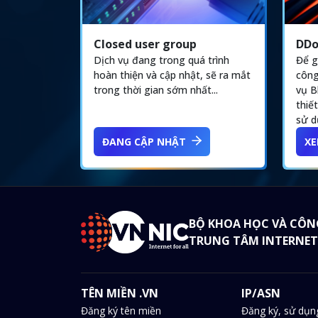
DDo
Closed user group
Để g
Dịch vụ đang trong quá trình
công
hoàn thiện và cập nhật, sẽ ra mắt
vụ B
trong thời gian sớm nhất...
thiế
sử d
ĐANG CẬP NHẬT
XE
BỘ KHOA HỌC VÀ CÔN
TRUNG TÂM INTERNET
TÊN MIỀN .VN
IP/ASN
Đăng ký tên miền
Đăng ký, sử dụn