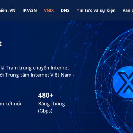
iền .VN
IP/ASN
VNIX
DNS
Tin tức và sự kiện
Văn 
t
 là Trạm trung chuyển Internet
ởi Trung tâm Internet Việt Nam -
480+
m kết nối
Băng thông
(Gbps)