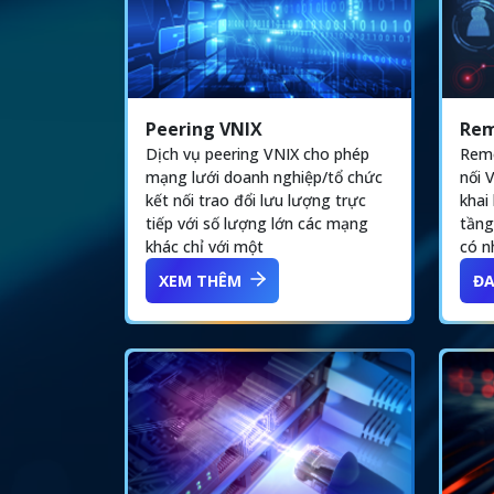
Peering VNIX
Rem
Dịch vụ peering VNIX cho phép
Remo
mạng lưới doanh nghiệp/tổ chức
nối 
kết nối trao đổi lưu lượng trực
khai
tiếp với số lượng lớn các mạng
tầng
khác chỉ với một
có n
XEM THÊM
ĐA