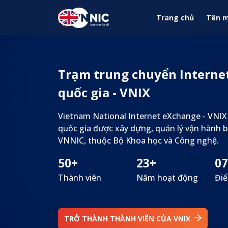
Nhảy đến nội dung
Trang chủ
Tên m
Trạm trung chuyển Interne
quốc gia - VNIX
Vietnam National Internet eXchange - VNIX
quốc gia được xây dựng, quản lý vận hành b
VNNIC, thuộc Bộ Khoa học và Công nghệ.
50+
23+
07
Thành viên
Năm hoạt động
Điể
TRỞ THÀNH THÀNH VIÊN CỦA VNIX