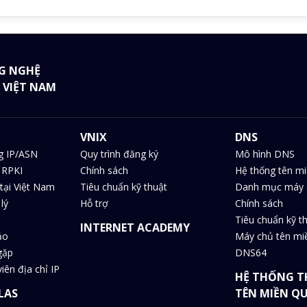
G NGHỆ
 VIỆT NAM
VNIX
DNS
g IP/ASN
Quy trình đăng ký
Mô hình DNS
 RPKI
Chính sách
Hệ thống tên m
tại Việt Nam
Tiêu chuẩn kỹ thuật
Danh mục máy 
lý
Hỗ trợ
Chính sách
Tiêu chuẩn kỹ t
INTERNET ACADEMY
ảo
Máy chủ tên m
gặp
DNS64
iên địa chỉ IP
HỆ THỐNG T
LAS
TÊN MIỀN Q