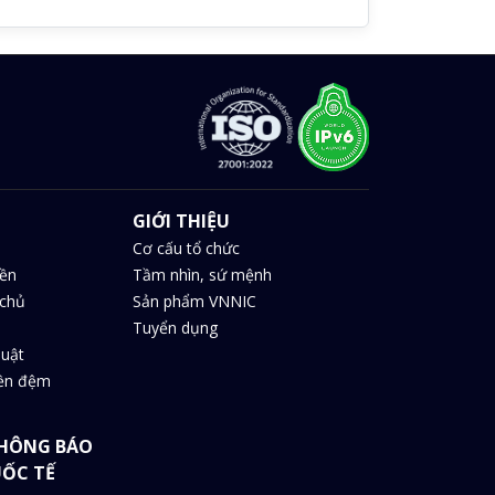
GIỚI THIỆU
Cơ cấu tổ chức
iền
Tầm nhìn, sứ mệnh
chủ
Sản phẩm VNNIC
Tuyển dụng
huật
iền đệm
HÔNG BÁO
UỐC TẾ