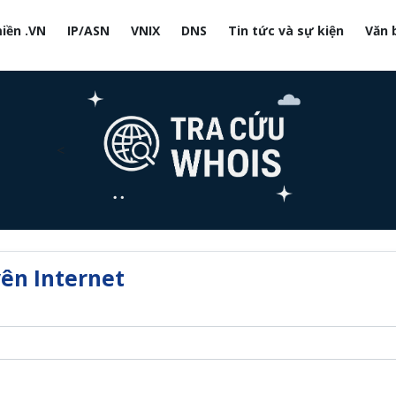
iền .VN
IP/ASN
VNIX
DNS
Tin tức và sự kiện
Văn 
<
yên Internet