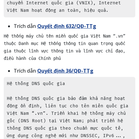
chuyển Internet quốc gia (VNIX), Internet 
Việt Nam hoạt động an toàn, hiệu quả.
Trích dẫn
Quyết định 632/QĐ-TTg
Hệ thống máy chủ tên miền quốc gia Việt Nam “.vn” 
thuộc Danh mục Hệ thống thông tin quan trọng quốc 
gia thuộc lĩnh vực thông tin và lĩnh vực chỉ đạo, 
điều hành của Chính phủ
Trích dẫn
Quyết định 36/QĐ-TTg
Hệ thống DNS quốc gia

Hệ thống DNS quốc gia bảo đảm khả năng hoạt 
động ổn định, liên tục cho tên miền quốc gia 
Việt Nam “.vn”. Triển khai hệ thống máy chủ 
gốc (DNS Root) tại Việt Nam; phát triển hệ 
thống DNS quốc gia theo chuẩn mực quốc tế, 
ứng dụng công nghệ mới như DNSSEC, IPv6..., 