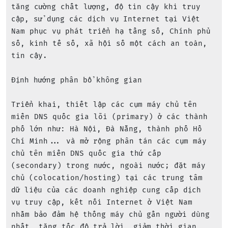
tăng cường chất lượng, độ tin cậy khi truy 
cập, sử dụng các dịch vụ Internet tại Việt 
Nam phục vụ phát triển hạ tầng số, Chính phủ 
số, kinh tế số, xã hội số một cách an toàn, 
tin cậy.

Định hướng phân bổ không gian

Triển khai, thiết lập các cụm máy chủ tên 
miền DNS quốc gia lõi (primary) ở các thành 
phố lớn như: Hà Nội, Đà Nẵng, thành phố Hồ 
Chí Minh... và mở rộng phân tán các cụm máy 
chủ tên miền DNS quốc gia thứ cấp 
(secondary) trong nước, ngoài nước; đặt máy 
chủ (colocation/hosting) tại các trung tâm 
dữ liệu của các doanh nghiệp cung cấp dịch 
vụ truy cập, kết nối Internet ở Việt Nam 
nhằm bảo đảm hệ thống máy chủ gần người dùng 
nhất, tăng tốc độ trả lời, giảm thời gian 