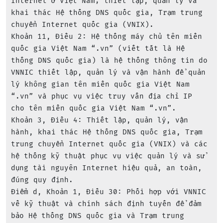
Internet ở Việt Nam; thiết lập, quản lý và 
khai thác Hệ thống DNS quốc gia, Trạm trung 
chuyển Internet quốc gia (VNIX).

Khoản 11, Điều 2: Hệ thống máy chủ tên miền 
quốc gia Việt Nam “.vn” (viết tắt là Hệ 
thống DNS quốc gia) là hệ thống thông tin do 
VNNIC thiết lập, quản lý và vận hành để quản 
lý không gian tên miền quốc gia Việt Nam 
“.vn” và phục vụ việc truy vấn địa chỉ IP 
cho tên miền quốc gia Việt Nam “.vn”.

Khoản 3, Điều 4: Thiết lập, quản lý, vận 
hành, khai thác Hệ thống DNS quốc gia, Trạm 
trung chuyển Internet quốc gia (VNIX) và các 
hệ thống kỹ thuật phục vụ việc quản lý và sử 
dụng tài nguyên Internet hiệu quả, an toàn, 
đúng quy định.

Điểm d, Khoản 1, Điều 30: Phối hợp với VNNIC 
về kỹ thuật và chính sách định tuyến để đảm 
bảo Hệ thống DNS quốc gia và Trạm trung 