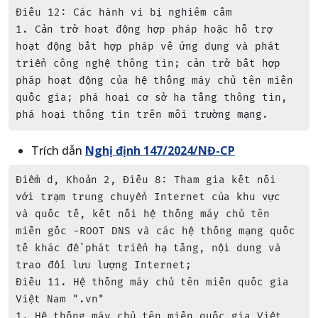
Điều 12: Các hành vi bị nghiêm cấm

1. Cản trở hoạt động hợp pháp hoặc hỗ trợ 
hoạt động bất hợp pháp về ứng dụng và phát 
triển công nghệ thông tin; cản trở bất hợp 
pháp hoạt động của hệ thống máy chủ tên miền 
quốc gia; phá hoại cơ sở hạ tầng thông tin, 
phá hoại thông tin trên môi trường mạng.
Trích dẫn
Nghị định 147/2024/NĐ-CP
Điểm d, Khoản 2, Điều 8: Tham gia kết nối 
với trạm trung chuyển Internet của khu vực 
và quốc tế, kết nối hệ thống máy chủ tên 
miền gốc -ROOT DNS và các hệ thống mạng quốc 
tế khác để phát triển hạ tầng, nội dung và 
trao đổi lưu lượng Internet;

Điều 11. Hệ thống máy chủ tên miền quốc gia 
Việt Nam ".vn"

1. Hệ thống máy chủ tên miền quốc gia Việt 