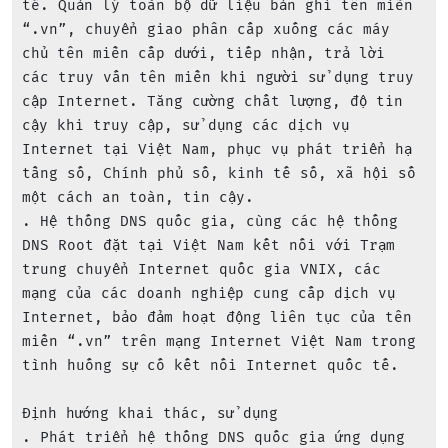
tế. Quản lý toàn bộ dữ liệu bản ghi tên miền 
“.vn”, chuyển giao phân cấp xuống các máy 
chủ tên miền cấp dưới, tiếp nhận, trả lời 
các truy vấn tên miền khi người sử dụng truy 
cập Internet. Tăng cường chất lượng, độ tin 
cậy khi truy cập, sử dụng các dịch vụ 
Internet tại Việt Nam, phục vụ phát triển hạ 
tầng số, Chính phủ số, kinh tế số, xã hội số 
một cách an toàn, tin cậy.

. Hệ thống DNS quốc gia, cùng các hệ thống 
DNS Root đặt tại Việt Nam kết nối với Trạm 
trung chuyển Internet quốc gia VNIX, các 
mạng của các doanh nghiệp cung cấp dịch vụ 
Internet, bảo đảm hoạt động liên tục của tên 
miền “.vn” trên mạng Internet Việt Nam trong 
tình huống sự cố kết nối Internet quốc tế.

Định hướng khai thác, sử dụng

. Phát triển hệ thống DNS quốc gia ứng dụng 