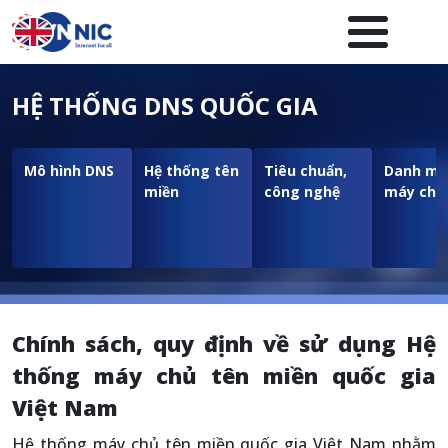
Nhảy đến nội dung
Menuheader của website
HỆ THỐNG DNS QUỐC GIA
Mô hình DNS
Hệ thống tên
Tiêu chuẩn,
Danh mụ
miền
công nghệ
máy chủ
Chính sách, quy định về sử dụng Hệ
thống máy chủ tên miền quốc gia
Việt Nam
Hệ thống máy chủ tên miền quốc gia Việt Nam nhằm