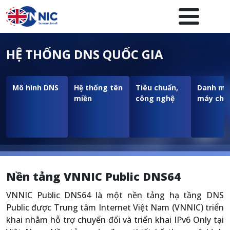
Nhảy đến nội dung
Menuheader của website
HỆ THỐNG DNS QUỐC GIA
Mô hình DNS
Hệ thống tên
Tiêu chuẩn,
Danh mụ
miền
công nghệ
máy chủ
Nền tảng VNNIC Public DNS64
VNNIC Public DNS64 là một nền tảng hạ tầng DNS
Public được Trung tâm Internet Việt Nam (VNNIC) triển
khai nhằm hỗ trợ chuyển đổi và triển khai IPv6 Only tại