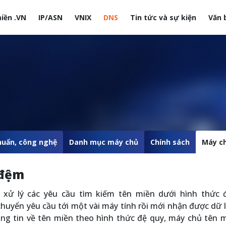
iền .VN
IP/ASN
VNIX
DNS
Tin tức và sự kiện
Văn 
site
huẩn, công nghệ
Danh mục máy chủ
Chính sách
Máy c
 đệm
 xử lý các yêu cầu tìm kiếm tên miền dưới hình thức 
chuyển yêu cầu tới một vài máy tính rồi mới nhận được dữ l
hông tin về tên miền theo hình thức đệ quy, máy chủ tên 