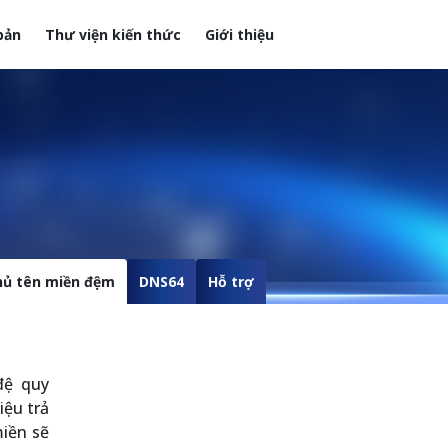
bản
Thư viện kiến thức
Giới thiệu
hủ tên miền đệm
DNS64
Hỗ trợ
đệ quy
iệu trả
miền sẽ