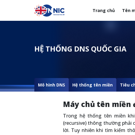
Nhảy đến nội dung
Trang chủ
Tên m
Menuheader của web
HỆ THỐNG DNS QUỐC GIA
Mô hình DNS
Hệ thống tên miền
Tiêu c
Máy chủ tên miền
Trong hệ thống tên miền khi
(recursive) thông thường phải 
lời. Tuy nhiên khi tìm kiếm t