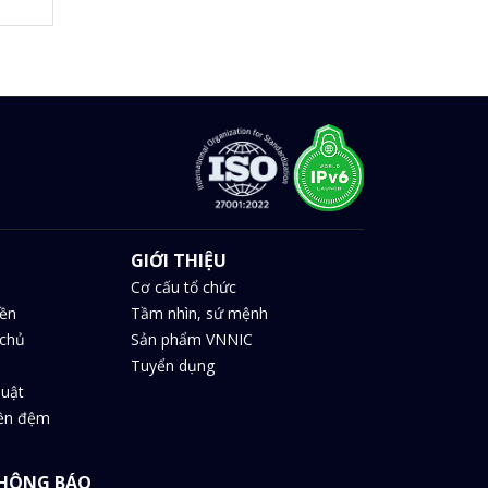
GIỚI THIỆU
Cơ cấu tổ chức
iền
Tầm nhìn, sứ mệnh
chủ
Sản phẩm VNNIC
Tuyển dụng
huật
iền đệm
HÔNG BÁO