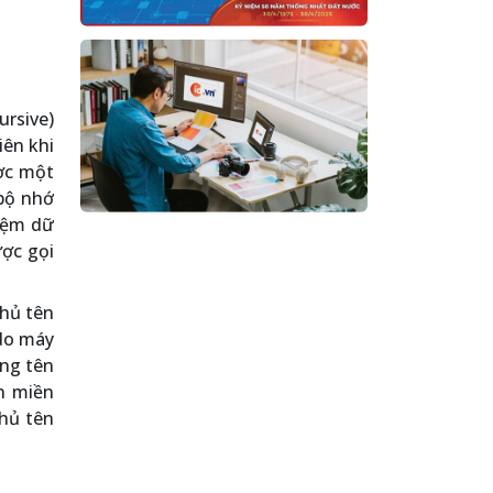
rsive)
iên khi
ược một
 bộ nhớ
 đệm dữ
ược gọi
chủ tên
 do máy
ống tên
n miền
chủ tên