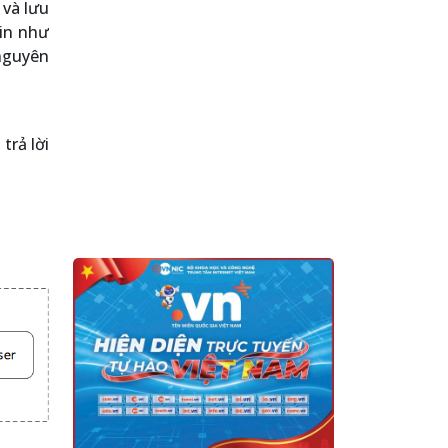
 và lưu
tin như
 nguyên
trả lời