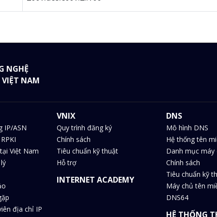
G NGHỆ
 VIỆT NAM
VNIX
DNS
g IP/ASN
Quy trình đăng ký
Mô hình DNS
 RPKI
Chính sách
Hệ thống tên m
tại Việt Nam
Tiêu chuẩn kỹ thuật
Danh mục máy 
lý
Hỗ trợ
Chính sách
Tiêu chuẩn kỹ t
INTERNET ACADEMY
ảo
Máy chủ tên m
gặp
DNS64
iên địa chỉ IP
HỆ THỐNG T