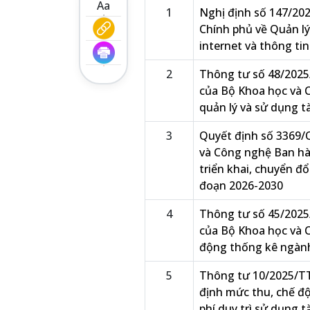
Aa
1
Nghị định số 147/20
Chính phủ về Quản lý
internet và thông ti
2
Thông tư số 48/202
của Bộ Khoa học và 
quản lý và sử dụng t
3
Quyết định số 3369
và Công nghệ Ban hà
triển khai, chuyển đổ
đoạn 2026-2030
4
Thông tư số 45/202
của Bộ Khoa học và 
động thống kê ngàn
5
Thông tư 10/2025/T
định mức thu, chế độ
phí duy trì sử dụng t