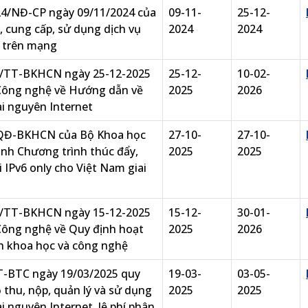
24/NĐ-CP ngày 09/11/2024 của
09-11-
25-12-
, cung cấp, sử dụng dịch vụ
2024
2024
n trên mạng
5/TT-BKHCN ngày 25-12-2025
25-12-
10-02-
Công nghệ về Hướng dẫn về
2025
2026
ài nguyên Internet
/QĐ-BKHCN của Bộ Khoa học
27-10-
27-10-
nh Chương trình thúc đẩy,
2025
2025
i IPv6 only cho Việt Nam giai
5/TT-BKHCN ngày 15-12-2025
15-12-
30-01-
Công nghệ về Quy định hoạt
2025
2026
h khoa học và công nghệ
T-BTC ngày 19/03/2025 quy
19-03-
03-05-
 thu, nộp, quản lý và sử dụng
2025
2025
ài nguyên Internet, lệ phí phân