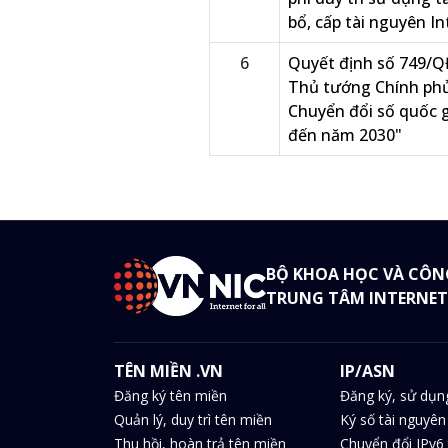
bổ, cấp tài nguyên In
6
Quyết định số 749/Q
Thủ tướng Chính phủ
Chuyển đổi số quốc 
đến năm 2030"
BỘ KHOA HỌC VÀ CÔN
TRUNG TÂM INTERNET
TÊN MIỀN .VN
IP/ASN
Đăng ký tên miền
Đăng ký, sử dụn
Quản lý, duy trì tên miền
Ký số tài nguyên
Thu hồi, hoàn trả tên miền
Chuyển đổi IPv6 