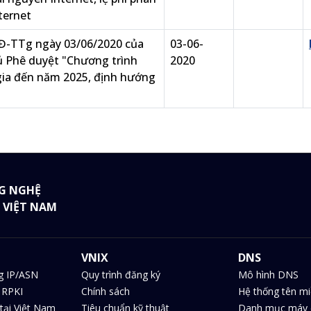
ternet
Đ-TTg ngày 03/06/2020 của
03-06-
 Phê duyệt "Chương trình
2020
gia đến năm 2025, định hướng
G NGHỆ
 VIỆT NAM
VNIX
DNS
g IP/ASN
Quy trình đăng ký
Mô hình DNS
 RPKI
Chính sách
Hệ thống tên m
tại Việt Nam
Tiêu chuẩn kỹ thuật
Danh mục máy 