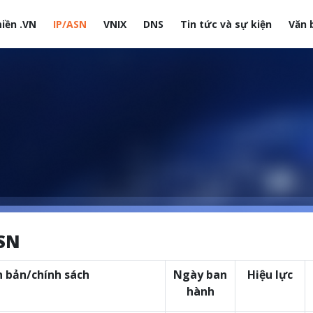
iền .VN
IP/ASN
VNIX
DNS
Tin tức và sự kiện
Văn 
site
ASN
 bản/chính sách
Ngày ban
Hiệu lực
hành