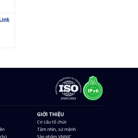
Link
GIỚI THIỆU
Cơ cấu tổ chức
iền
Tầm nhìn, sứ mệnh
chủ
Sản phẩm VNNIC