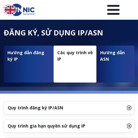
Nhảy đến nội dung
Menuheader của website
ĐĂNG KÝ, SỬ DỤNG IP/ASN
Hướng dẫn đăng
Các quy trình về
Hướng dẫn
ký IP
IP
ASN
Quy trình đăng ký IP/ASN
Quy trình gia hạn quyền sử dụng IP