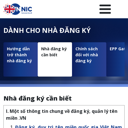
Nhảy đến nội dung
Menuheader của website
DÀNH CHO NHÀ ĐĂNG KÝ
Hướng dẫn
Nhà đăng ký
Chính sách
EPP Gat
trở thành
cần biết
đối với nhà
nhà đăng ký
đăng ký
Nhà đăng ký cần biết
I. Một số thông tin chung về đăng ký, quản lý tên
miền .VN
Đăng ký, duy trì tên miền quốc gia Việt Nam